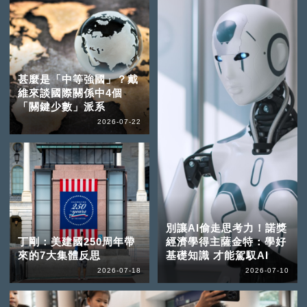
甚麼是「中等強國」？戴
維來談國際關係中4個
「關鍵少數」派系
2026-07-22
別讓AI偷走思考力！諾獎
丁剛：美建國250周年帶
經濟學得主薩金特：學好
來的7大集體反思
基礎知識 才能駕馭AI
2026-07-18
2026-07-10