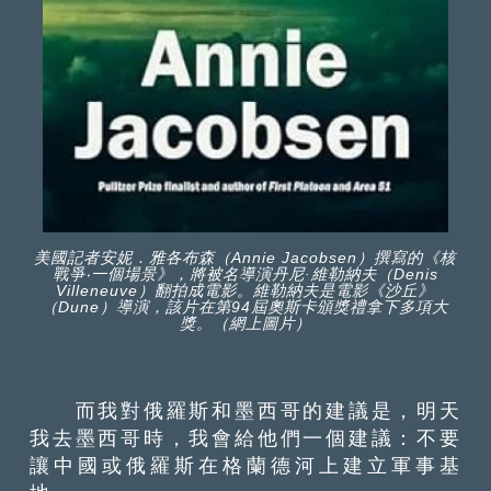
美國記者安妮．雅各布森（Annie Jacobsen）撰寫的《核
戰爭‧一個場景》，將被名導演丹尼·維勒納夫（Denis
Villeneuve）翻拍成電影。維勒納夫是電影《沙丘》
（Dune）導演，該片在第94屆奧斯卡頒獎禮拿下多項大
獎。（網上圖片）
而我對俄羅斯和墨西哥的建議是，明天
我去墨西哥時，我會給他們一個建議：不要
讓中國或俄羅斯在格蘭德河上建立軍事基