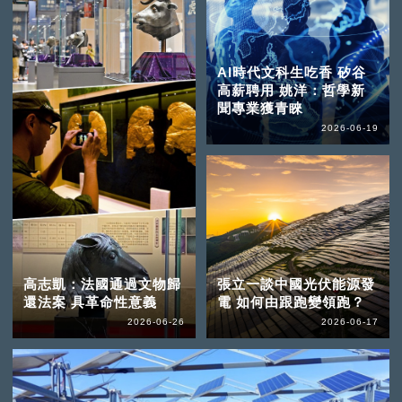
AI時代文科生吃香 矽谷
高薪聘用 姚洋：哲學新
聞專業獲青睞
2026-06-19
高志凱：法國通過文物歸
張立一談中國光伏能源發
還法案 具革命性意義
電 如何由跟跑變領跑？
2026-06-26
2026-06-17