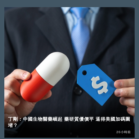
丁剛：中國生物醫藥崛起 藥研質優價平 逼得美國加碼圍
堵？
20小時前