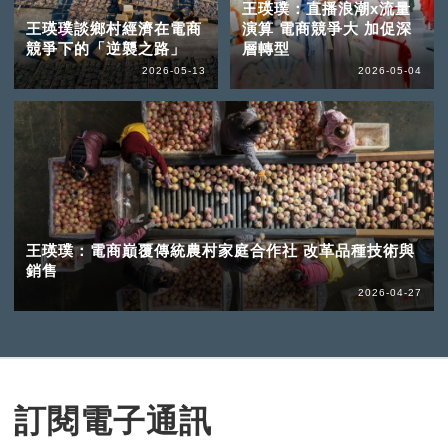
王瑛璞：直播浪潮x流量
王瑛璞談鄉村經濟在電商
演算 電商競爭大 加促深
競爭下的「逆襲之路」
層轉型
2026-05-13
2026-05-04
王瑛璞：電商巔覆傳統農村家庭合作社 改革品種技術與
銷售
2026-04-27
訂閱電子通訊