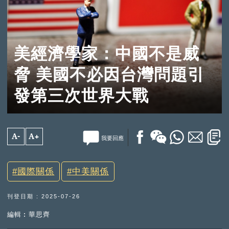
美經濟學家：中國不是威
脅 美國不必因台灣問題引
發第三次世界大戰
A-
A+
我要回應
國際關係
中美關係
刊登日期 : 2025-07-26
編輯︰華思齊