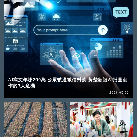
AI寫文年賺200萬 公眾號遭微信封禁 黃楚新談AI批量創
作的3大危機
2026-05-22