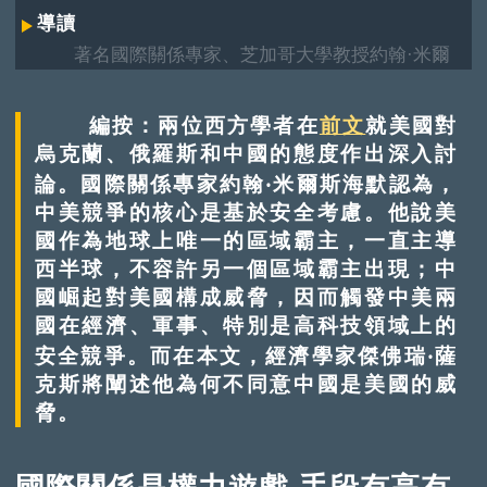
導讀
著名國際關係專家、芝加哥大學教授約翰·米爾
斯海默（John Mearsheimer）和權威經濟學家、哥
倫比亞大學教授傑佛瑞·薩克斯（Jeffrey Sachs）
編按：兩位西方學者在
前文
就美國對
在去年9月的2024全力以赴峰會（All-In Summit
烏克蘭、俄羅斯和中國的態度作出深入討
2024）上，就美國政治發展、俄烏戰爭、對華關係
論。國際關係專家約翰‧米爾斯海默認為，
等進行深度討論，兩位西方重磅學者在討論中揭示
出美國的行為邏輯。本文翻譯自該次討論，標題和
中美競爭的核心是基於安全考慮。他說美
內文經編輯整理。
國作為地球上唯一的區域霸主，一直主導
西半球，不容許另一個區域霸主出現；中
國崛起對美國構成威脅，因而觸發中美兩
國在經濟、軍事、特別是高科技領域上的
安全競爭。而在本文，經濟學家傑佛瑞‧薩
克斯將闡述他為何不同意中國是美國的威
脅。