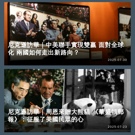
尼克遜訪華｜中美聯手實現雙贏 面對全球
化 兩國如何走出新路向？
2025-07-30
尼克遜訪華｜周恩來贈大熊貓 《華盛頓郵
報》：征服了美國民眾的心
2025-07-23