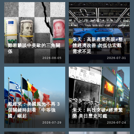
朱天：高新產業亮眼≠整
鄭若麟談中美歐的三角關
體經濟改善 勿低估宏觀
係
需求不足
2026-08-05
2026-07-31
戴維來：美國風光不再 3
個關鍵時刻看「中等強
朱天：科技突破≠經濟繁
國」崛起
榮 美日歷史可鑑
2026-07-29
2026-07-24