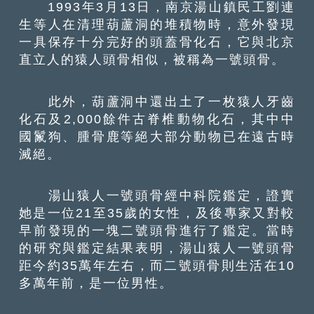
1993年3月13日，南京湯山鎮民工劉連
生等人在清理葫蘆洞的堆積物時，意外發現
一具保存十分完好的頭蓋骨化石，它與北京
直立人的猿人頭骨相似，被稱為一號頭骨。
此外，葫蘆洞中還出土了一枚猿人牙齒
化石及2,000餘件古脊椎動物化石，其中中
國鬣狗、腫骨鹿等絕大部分動物已在遠古時
滅絕。
湯山猿人一號頭骨經中科院鑑定，證實
她是一位21至35歲的女性，及後專家又對較
早前發現的一塊二號頭骨進行了鑑定。當時
的研究與鑑定結果表明，湯山猿人一號頭骨
距今約35萬年左右，而二號頭骨則生活在10
多萬年前，是一位男性。