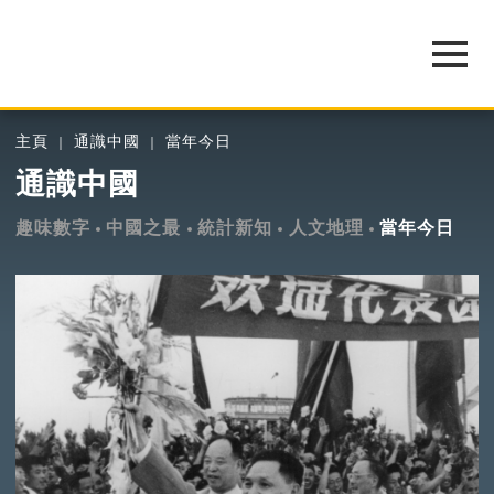
主頁
通識中國
當年今日
通識中國
趣味數字
中國之最
統計新知
人文地理
當年今日