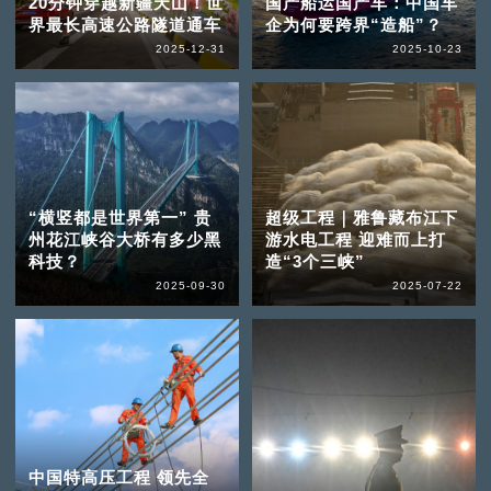
20分钟穿越新疆天山！世
国产船运国产车：中国车
界最长高速公路隧道通车
企为何要跨界“造船”？
2025-12-31
2025-10-23
“横竖都是世界第一” 贵
超级工程｜雅鲁藏布江下
州花江峡谷大桥有多少黑
游水电工程 迎难而上打
科技？
造“3个三峡”
2025-09-30
2025-07-22
中国特高压工程 领先全