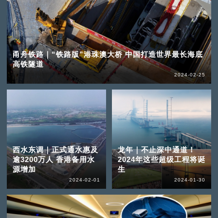
甬舟铁路｜“铁路版”港珠澳大桥 中国打造世界最长海底
高铁隧道
2024-02-25
西水东调｜正式通水惠及
龙年｜不止深中通道！
逾3200万人 香港备用水
2024年这些超级工程将诞
源增加
生
2024-02-01
2024-01-30