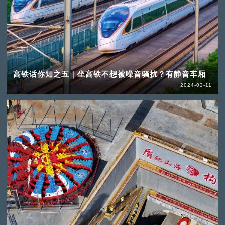
高铁话你知之五｜坐高铁不想被噪音骚扰？有静音车厢
2024-03-11