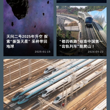
天问二号2025年升空 探
索“振荡天星” 采样带回
“都四铁路”创造中国第一
地球
“齿轨列车”能爬山！
2025-01-15
2024-05-22