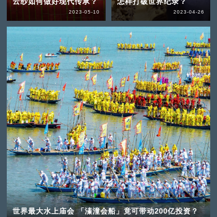
云纱如何做好现代传承？
怎样打破世界纪录？
2023-05-10
2023-04-26
世界最大水上庙会 「溱潼会船」竟可带动200亿投资？