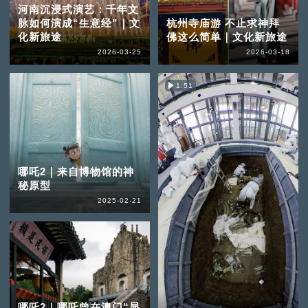
河南沉浸式演艺：千年文
脉如何演成“生意经”｜文
杭州寺庙游 不止求神拜
化新旅途
佛这么简单｜文化新旅途
2026-03-25
2026-03-18
1:51
哪吒2｜来自博物馆的神
秘原型
2025-02-21
哪吒2｜哪吒曾在澳门“显