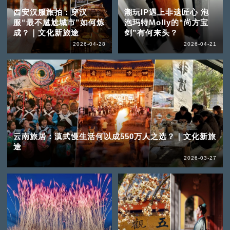
西安汉服旅拍：穿汉
潮玩IP遇上非遗匠心 泡
服“最不尴尬城市”如何炼
泡玛特Molly的“尚方宝
成？｜文化新旅途
剑”有何来头？
2026-04-28
2026-04-21
云南旅居：滇式慢生活何以成550万人之选？｜文化新旅
途
2026-03-27