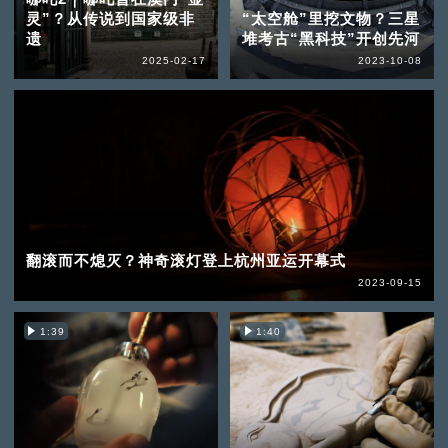
灵”？从传说到国家级非
“太空舱”里挖文物？三星
遗
堆考古“黑科技”开创先河
2025-02-17
2023-10-08
翻滚而不熄灭？神奇滚灯登上杭州亚运开幕式
2023-09-15
1:39
1:40