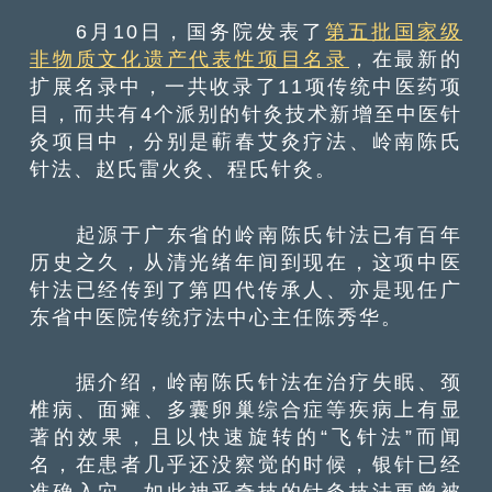
6月10日，国务院发表了
第五批国家级
非物质文化遗产代表性项目名录
，在最新的
扩展名录中，一共收录了11项传统中医药项
目，而共有4个派别的针灸技术新增至中医针
灸项目中，分别是蔪春艾灸疗法、岭南陈氏
针法、赵氏雷火灸、程氏针灸。
起源于广东省的岭南陈氏针法已有百年
历史之久，从清光绪年间到现在，这项中医
针法已经传到了第四代传承人、亦是现任广
东省中医院传统疗法中心主任陈秀华。
据介绍，岭南陈氏针法在治疗失眠、颈
椎病、面瘫、多囊卵巢综合症等疾病上有显
著的效果，且以快速旋转的“飞针法”而闻
名，在患者几乎还没察觉的时候，银针已经
准确入穴，如此神乎奇技的针灸技法更曾被