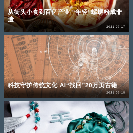
从街头小食到百亿产业 “年轻”螺蛳粉成非
遗
2021-07-17
科技守护传统文化 AI“找回”20万页古籍
2021-06-18