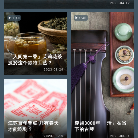
2023-04-12
1:40
1:40
「人间第一香」茉莉花茶
源於这个独特工艺？
2023-03-29
江苏百年窨糕 只有春天
穿越3000年 「活」在当
才能吃到？
下的古琴
2023-03-15
2023-03-01