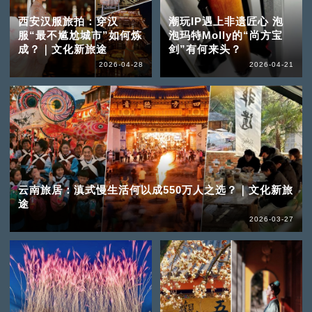
西安汉服旅拍：穿汉
潮玩IP遇上非遗匠心 泡
服“最不尴尬城市”如何炼
泡玛特Molly的“尚方宝
成？｜文化新旅途
剑”有何来头？
2026-04-28
2026-04-21
云南旅居：滇式慢生活何以成550万人之选？｜文化新旅
途
2026-03-27