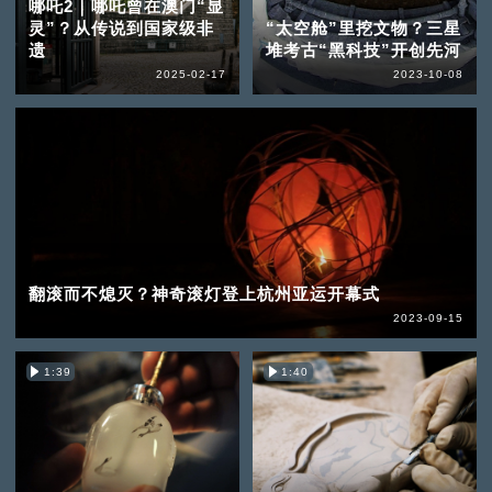
哪吒2｜哪吒曾在澳门“显
灵”？从传说到国家级非
“太空舱”里挖文物？三星
遗
堆考古“黑科技”开创先河
2025-02-17
2023-10-08
翻滚而不熄灭？神奇滚灯登上杭州亚运开幕式
2023-09-15
1:39
1:40