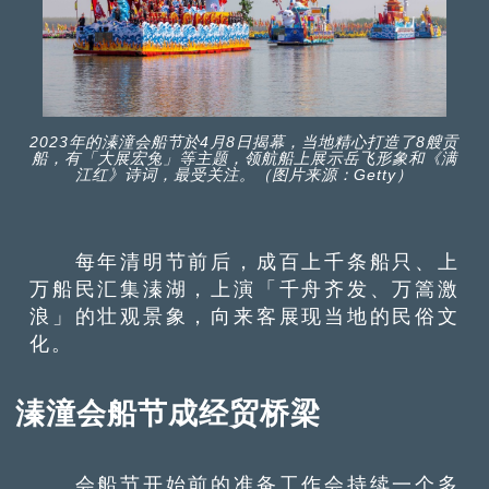
2023年的溱潼会船节於4月8日揭幕，当地精心打造了8艘贡
船，有「大展宏兔」等主题，领航船上展示岳飞形象和《满
江红》诗词，最受关注。（图片来源：Getty）
每年清明节前后，成百上千条船只、上
万船民汇集溱湖，上演「千舟齐发、万篙激
浪」的壮观景象，向来客展现当地的民俗文
化。
溱潼会船节成经贸桥梁
会船节开始前的准备工作会持续一个多