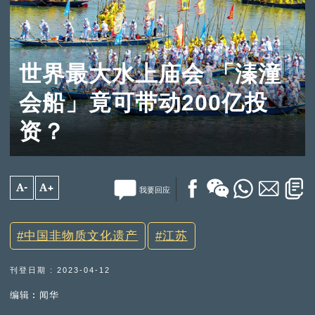
世界最大水上庙会 「溱潼
会船」竟可带动200亿投
资？
A-
A+
我要回应
中国非物质文化遗产
江苏
刊登日期 : 2023-04-12
编辑︰闻华