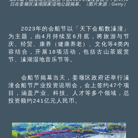
日在姜堰区溱湖国家湿地公园揭幕。（图片来源：Getty）
2023年的会船节以「天下会船数溱潼」
为主题，由4月持续至6月底，將旅游与节
庆、经贸、康养（健康养老）、文化等4类內
容结合，开展18项活动，包括古山茶观赏
节、溱湖湿地音乐节等。
会船节揭幕当天，姜堰区政府还举行溱
潼会船节产业投资说明会，会上签约47个项
目，涵盖产业、科技、人才等多个领域，总
投资额约241亿元人民币。