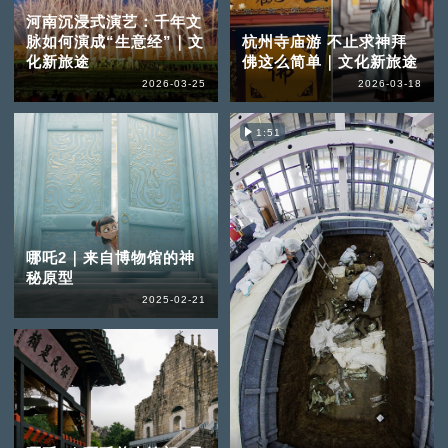
河南沉浸式演艺：千年文
脉如何演成“生意经”｜文
杭州寺庙游 不止求神拜
化新旅途
佛这么简单｜文化新旅途
2026-03-25
2026-03-18
1:51
哪吒2｜来自博物馆的神
秘原型
2025-02-21