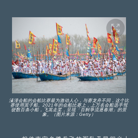
溱潼会船的会船比赛最为激动人心，与赛龙舟不同，这个比
赛使用篙子船。2021年的会船比赛上，上万名会船选手驾
驶数百条小船，飞篙走桨，呈现「百舸爭流逐春潮」的景
象。（图片来源：Getty）