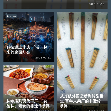
2023-01-18
1:40
科技遇上非遗 「活」起
来的豫园灯会
2023-01-11
从打破外国垄断到转型重
从寺庙到现代工厂 「功
生 百年火柴厂的非遗传
德林」素食的非遗传承路
承路