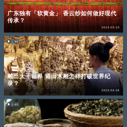
广东独有「软黄金」 香云纱如何做好现代
传承？
2023-05-10
1:40
雕出大千世界 莆田木雕怎样打破世界纪
录？
2023-04-26
1:40