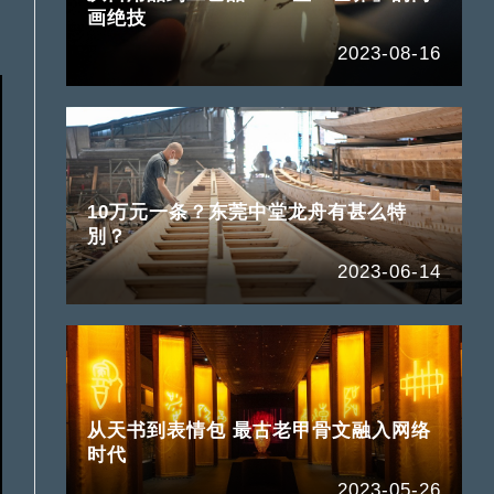
画绝技
2023-08-16
10万元一条？东莞中堂龙舟有甚么特
別？
2023-06-14
从天书到表情包 最古老甲骨文融入网络
时代
2023-05-26