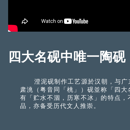
四大名砚中唯一陶砚
澄泥砚制作工艺源於汉朝，与广东
肃洮（粤音同「桃」）砚並称「四大
有「贮水不涸，历寒不冰」的特点，
品，亦备受历代文人推崇。