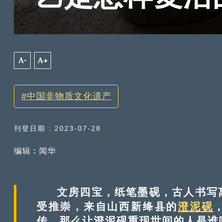
A-
A+
中国非物质文化遗产
刊登日期 : 2023-07-28
编辑︰闻华
文房四宝，纸笔墨砚，古人书写离
受推崇，来自山西新绛县的
澄泥砚
传，那么让澄泥砚重现世间的人是谁