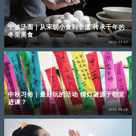
宁波汤圆｜从宋朝小食到非遗 传承千年的
冬至美食
2021-12-17
中秋习俗｜最好玩的活动 猜灯谜源于朝堂
进谏？
2021-09-16