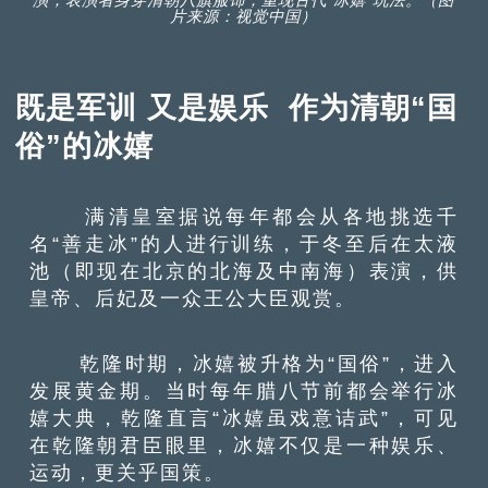
演，表演者身穿清朝八旗服饰，重现古代“冰嬉”玩法。（图
片来源：视觉中国）
既是军训 又是娱乐 作为清朝“国
俗”的冰嬉
满清皇室据说每年都会从各地挑选千
名“善走冰”的人进行训练，于冬至后在太液
池（即现在北京的北海及中南海）表演，供
皇帝、后妃及一众王公大臣观赏。
乾隆时期，冰嬉被升格为“国俗”，进入
发展黄金期。当时每年腊八节前都会举行冰
嬉大典，乾隆直言“冰嬉虽戏意诘武”，可见
在乾隆朝君臣眼里，冰嬉不仅是一种娱乐、
运动，更关乎国策。