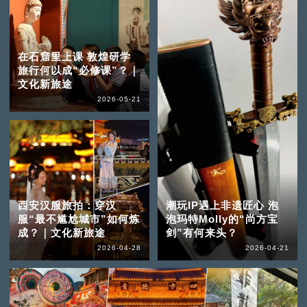
在石窟里上课 敦煌研学
旅行何以成“必修课”？｜
文化新旅途
2026-05-21
西安汉服旅拍：穿汉
潮玩IP遇上非遗匠心 泡
服“最不尴尬城市”如何炼
泡玛特Molly的“尚方宝
成？｜文化新旅途
剑”有何来头？
2026-04-28
2026-04-21