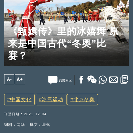
《甄嬛传》里的冰嬉舞 原
来是中国古代“冬奥”比
赛？
A-
A+
我要回应
中国文化
冰雪运动
北京冬奥
刊登日期 : 2021-12-04
编辑︰闻华
撰文︰星落