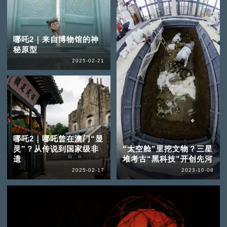
哪吒2｜来自博物馆的神
秘原型
2025-02-21
哪吒2｜哪吒曾在澳门“显
灵”？从传说到国家级非
“太空舱”里挖文物？三星
遗
堆考古“黑科技”开创先河
2025-02-17
2023-10-08