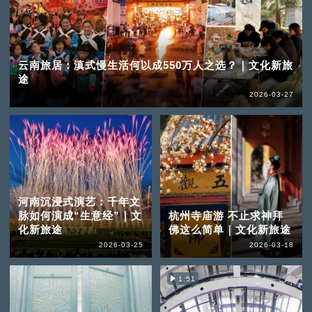
云南旅居：滇式慢生活何以成550万人之选？｜文化新旅
途
2026-03-27
河南沉浸式演艺：千年文
脉如何演成“生意经”｜文
杭州寺庙游 不止求神拜
化新旅途
佛这么简单｜文化新旅途
2026-03-25
2026-03-18
1:51