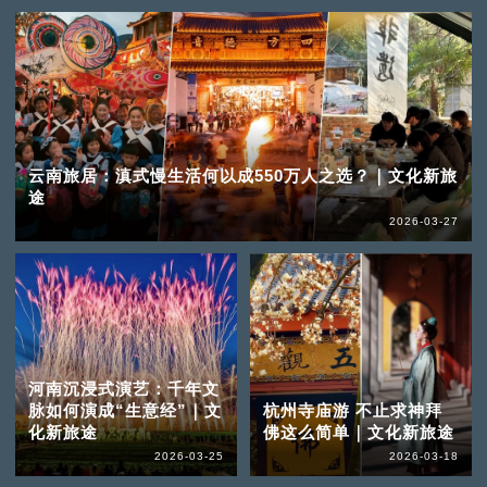
云南旅居：滇式慢生活何以成550万人之选？｜文化新旅
途
2026-03-27
河南沉浸式演艺：千年文
脉如何演成“生意经”｜文
杭州寺庙游 不止求神拜
化新旅途
佛这么简单｜文化新旅途
2026-03-25
2026-03-18