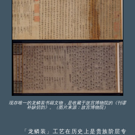
现存唯一的龙鳞装书籍文物，是收藏于故宫博物院的《刊谬
补缺切韵》。（图片来源：故宫博物院）
「龙鳞装」工艺在历史上是贵族阶层专