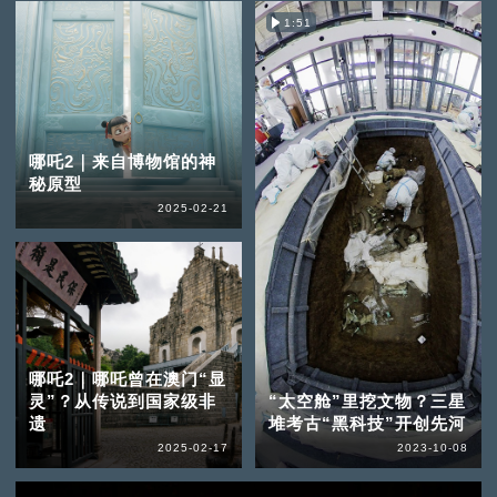
1:51
哪吒2｜来自博物馆的神
秘原型
2025-02-21
哪吒2｜哪吒曾在澳门“显
灵”？从传说到国家级非
“太空舱”里挖文物？三星
遗
堆考古“黑科技”开创先河
2025-02-17
2023-10-08