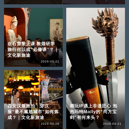
在石窟里上课 敦煌研学
旅行何以成“必修课”？｜
文化新旅途
2026-05-21
西安汉服旅拍：穿汉
潮玩IP遇上非遗匠心 泡
服“最不尴尬城市”如何炼
泡玛特Molly的“尚方宝
成？｜文化新旅途
剑”有何来头？
2026-04-28
2026-04-21