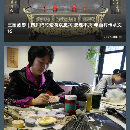
三国旅游｜四川绵竹诸葛双忠祠 忠魂不灭 年画村传承文
化
2025-08-10