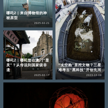
哪吒2｜来自博物馆的神
秘原型
2025-02-21
哪吒2｜哪吒曾在澳门“显
灵”？从传说到国家级非
“太空舱”里挖文物？三星
遗
堆考古“黑科技”开创先河
2025-02-17
2023-10-08