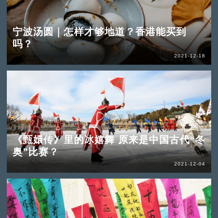
宁波汤圆｜怎样才够地道？香港能买到
吗？
2021-12-18
《甄嬛传》里的冰嬉舞 原来是中国古代“冬
奥”比赛？
2021-12-04