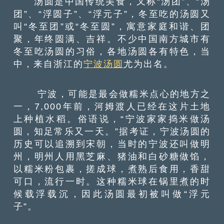
汤圆是中国传统美食，又称“汤团”、“汤
团”、“浮圆子”、“浮元子”，冬至吃的汤圆又
叫“冬至团”或“冬至圆”，寓意家庭和谐、团
聚，年终圆满、吉祥。不少中国南方城市有
冬至吃汤圆的习俗，各地汤圆各有特色，当
中，来自浙江的
宁波汤圆
尤为出名。
宁波，可能是最会做糯米点心的地方之
一，7,000年前，河姆渡人已经在这片土地
上种植水稻。俗语说，“宁波家家捣米做汤
圆，知足常乐又一天。”据考证，宁波汤圆的
历史可以追溯到宋朝，当时的宁波还叫做明
州，明州人用黑芝麻、猪油和白砂糖做馅，
以糯米粉包裹，搓成球，煮熟后食用，香甜
可口，流行一时。这种糯米球在锅里煮的时
候载浮载沉，因此汤圆最初被叫做“浮元
子”。