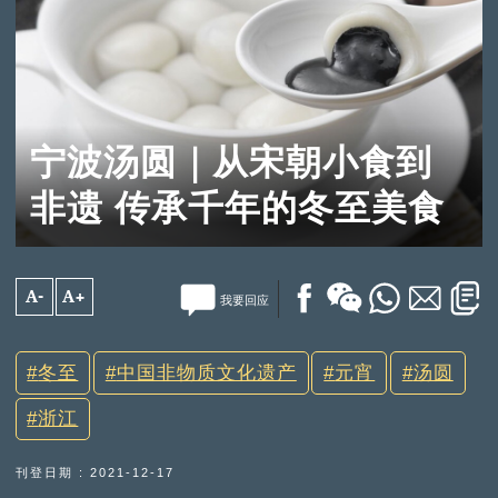
宁波汤圆｜从宋朝小食到
非遗 传承千年的冬至美食
A-
A+
我要回应
冬至
中国非物质文化遗产
元宵
汤圆
浙江
刊登日期 : 2021-12-17