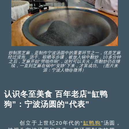
炒制黑芝麻，是制作宁波汤圆中的重要环节之一，优质芝麻
经过浸泡、沥干、晾晒等步骤，被放入锅中翻炒，10多分钟
之后，芝麻开始“劈啪作响”，这时可以关火，而翻炒仍在继
续，一直到芝麻在锅中“安静”下来，才算成功。（图片来
源：宁波人物@微博）
认识冬至美食 百年老店“缸鸭
狗”：宁波汤圆的“代表”
创立于上世纪20年代的“
缸鸭狗
”汤圆，