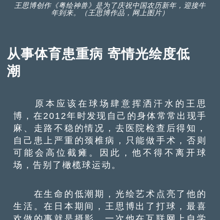
王思博创作《粤绘神兽》是为了庆祝中国农历新年，迎接牛
年到来。（王思博作品，网上图片）
从事体育患重病 寄情光绘度低
潮
原本应该在球场肆意挥洒汗水的王思
博，在
2012
年时发现自己的身体常常出现手
麻、走路不稳的情况，去医院检查后得知，
自己患上严重的颈椎病，只能做手术，否则
可能会高位截瘫。因此，他不得不离开球
场，告别了橄榄球运动。
在生命的低潮期，光绘艺术点亮了他的
生活。
在日本
期间，王思博出了打球，最喜
欢做的事就是摄影。一次他
在互联网上
自学