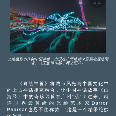
光绘摄影创作的中国神兽，出没在广州地标小蛮腰电视塔附
近。（王思博作品，网上图片）
《粤绘神兽》
将
城市风光与
中国文化
中
的
上古神话相互融合，让
中国神话故事
《山
海经》中的奇珍瑞兽在广州“活”了过来。
就
连
世界最顶级的光绘艺术家
Darren
Pearson
也忍不住称赞：“这是一个精采绝妙
的创意。”