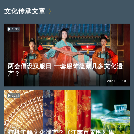
文化传承文章
1:35
两会倡设汉服日 一套服饰蕴藏几多文化遗
产？
2021-03-10
1:35
打机了解文化遗产？《江南百景图》里