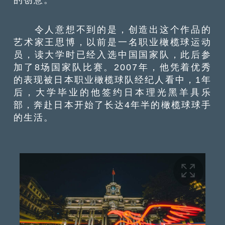
令人意想不到的是，创造出这个作品的
艺术家王思博，以前是一名职业橄榄球运动
员
，
读大学时已经入选中国国家队，此后参
加了
8
场国家队比赛。
2007
年，他凭
着
优秀
的表现被日本职业橄榄球队经纪人看中
，1
年
后，大学毕业的他签约日本理光黑羊具乐
部，
奔赴日本
开始了长达4年半的橄榄球球手
的生活。