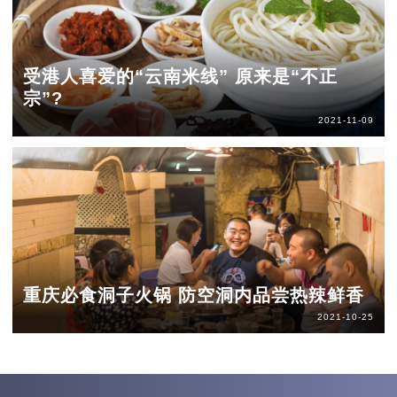
受港人喜爱的“云南米线” 原来是“不正
宗”?
2021-11-09
重庆必食洞子火锅 防空洞内品尝热辣鲜香
2021-10-25