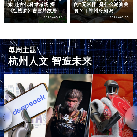
旅 赴古代科举考场 探
的“无米粿”是什么潮汕美
《红楼梦》曹雪芹故居
食？｜神州冷知识
2026-06-28
2026-06-05
每周主题
杭州人文 智造未来