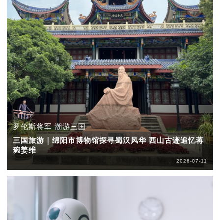
罗伦斯将军 潮游三国
三国旅游｜绵阳市博物馆探寻蜀汉风华 西山古迹追忆蒋
琬姜维
2026-07-11