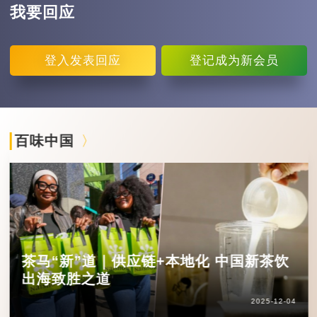
我要回应
登入
发表回应
登记
成为新会员
百味中国
茶马“新”道｜供应链+本地化 中国新茶饮
出海致胜之道
2025-12-04