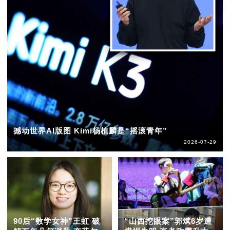
撼动世界AI版图 Kimi杨植麟是“摇滚青年”
2026-07-29
90后“数学女神”王虹 破
“山西挖眼案”郭斌6岁遭