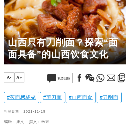
山西只有刀削面？探索“面
面具备”的山西饮食文化
A-
A+
我要回应
莜面栲栳栳
剪刀面
山西面食
刀削面
刊登日期 : 2021-11-15
编辑︰康文
撰文︰禾末