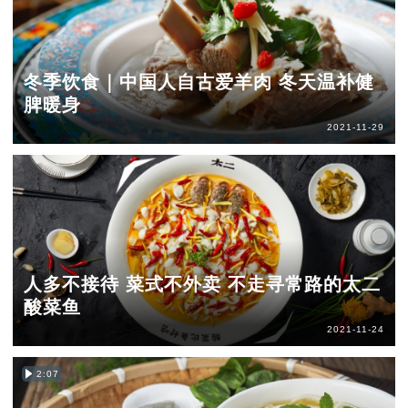
冬季饮食｜中国人自古爱羊肉 冬天温补健
脾暖身
2021-11-29
人多不接待 菜式不外卖 不走寻常路的太二
酸菜鱼
2021-11-24
2:07