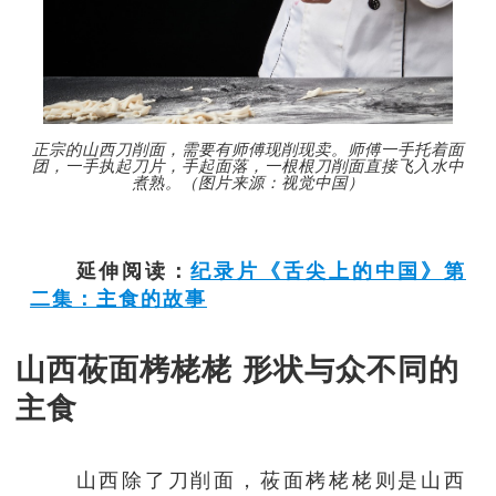
正宗的山西刀削面，需要有师傅现削现卖。师傅一手托着面
团，一手执起刀片，手起面落，一根根刀削面直接飞入水中
煮熟。（图片来源：视觉中国）
延伸阅读：
纪录片《舌尖上的中国》第
二集：主食的故事
山西莜面栲栳栳 形状与众不同的
主食
山西除了刀削面，莜面栲栳栳则是山西