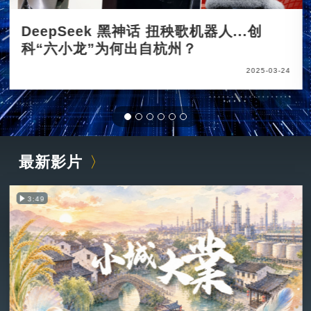
DeepSeek 黑神话 扭秧歌机器人...创
科“六小龙”为何出自杭州？
2025-03-24
最新影片
3:49