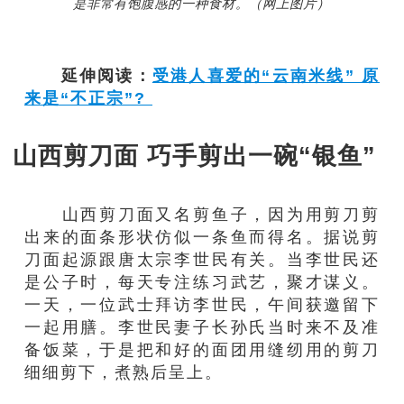
是非常有饱腹感的一种食材。（网上图片）
延伸阅读：
受港人喜爱的“云南米线” 原
来是“不正宗”?
山西剪刀面 巧手剪出一碗“银鱼”
山西剪刀面又名剪鱼子，因为用剪刀剪
出来的面条形状仿似一条鱼而得名。据说剪
刀面起源跟唐太宗李世民有关。当李世民还
是公子时，每天专注练习武艺，聚才谋义。
一天，一位武士拜访李世民，午间获邀留下
一起用膳。李世民妻子长孙氏当时来不及准
备饭菜，于是把和好的面团用缝纫用的剪刀
细细剪下，煮熟后呈上。