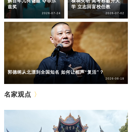
解百年几何谜题 夺菲尔
横祸失明 高考称霸升大
兹奖
学 立志回盲校任教
2026-07-24
2026-07-02
郭德纲从北漂到全国知名 如何让相声“复活”？
2026-06-18
名家观点