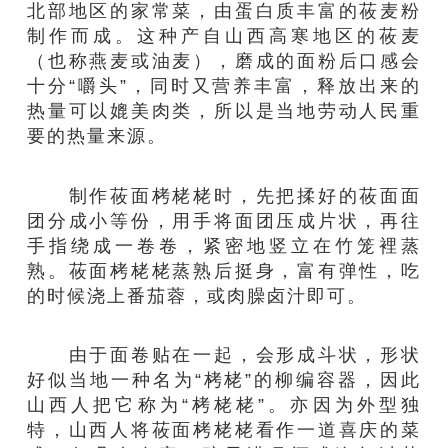
北部地区的家常菜，由蛋白质丰富的莜麦粉
制作而成。这种产自山西高寒地区的莜麦
（也称燕麦或油麦），磨成的面粉后口感会
十分“嚼头”，同时又营养丰富，释放出来的
热量可以媲美肉类，所以是当地劳动人民重
要的热量来源。
制作莜面栲栳栳时，先把揉好的莜面面
团分成小等份，用手将面团压成片状，再往
手指绕成一卷卷，紧密地竖立在竹笼裡蒸
熟。莜面栲栳栳蒸熟后挺身，富有弹性，吃
的时候浇上番茄蓉，或肉臊卤汁即可。
由于面卷贴在一起，会形成斗状，形状
好似当地一种名为“栲栳”的柳编容器，因此
山西人把它称为“栲栳栳”。亦因为外型独
特，山西人将莜面栲栳栳看作一道喜庆的菜