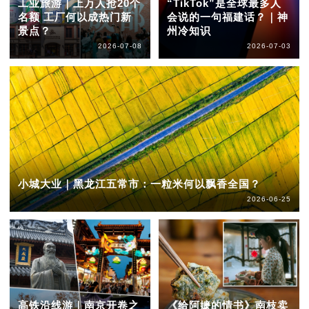
工业旅游｜上万人抢20个
“TikTok”是全球最多人
名额 工厂何以成热门新
会说的一句福建话？｜神
景点？
州冷知识
2026-07-08
2026-07-03
小城大业｜黑龙江五常市：一粒米何以飘香全国？
2026-06-25
高铁沿线游｜南京开卷之
《给阿嬷的情书》南枝卖