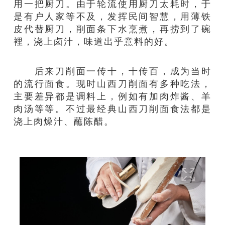
用一把厨刀。由于轮流使用厨刀太耗时，于
是有户人家等不及，发挥民间智慧，用薄铁
皮代替厨刀，削面条下水烹煮，再捞到了碗
裡，浇上卤汁，味道出乎意料的好。
后来刀削面一传十，十传百，成为当时
的流行面食。现时山西刀削面有多种吃法，
主要差异都是调料上，例如有加肉炸酱、羊
肉汤等等。不过最经典山西刀削面食法都是
浇上肉燥汁、蘸陈醋。