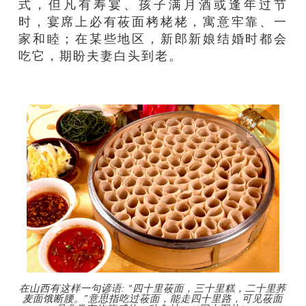
式，但凡有寿宴、孩子满月酒或逢年过节
时，宴席上必有莜面栲栳栳，寓意牢靠、一
家和睦；在某些地区，新郎新娘结婚时都会
吃它，期盼夫妻白头到老。
在山西有这样一句谚语: “四十里莜面，三十里糕，二十里荞
麦面饿断腰。”意思指吃过莜面，能走四十里路，可见莜面