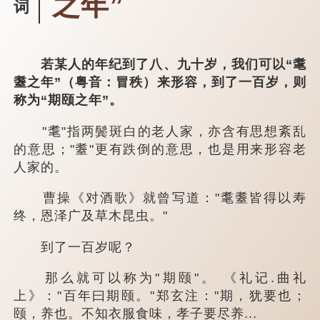
之年”
词
若某人的年纪到了八、九十岁，我们可以“耄
耋之年”（粤音：冒秩）来形容，到了一百岁，则
称为“期颐之年”。
"耄"指两鬓斑白的老人家，亦含有思想紊乱
的意思；"耋"更有跌倒的意思，也是用来形容老
人家的。
曹操《对酒歌》就曾写道："耄耋皆得以寿
终，恩泽广及草木昆虫。"
到了一百岁呢？
那么就可以称为"期颐"。 《礼记.曲礼
上》："百年曰期颐。"郑玄注："期，犹要也；
颐，养也。不知衣服食味，孝子要尽养...