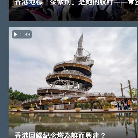
香港地標「金紫荊」是她的設計——常
1:33
香港回歸紀念塔為誰而興建？