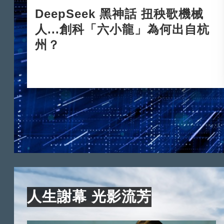
DeepSeek 黑神話 扭秧歌機械
人...創科「六小龍」為何出自杭
州？
2025-03-24
人生謝幕 光影流芳