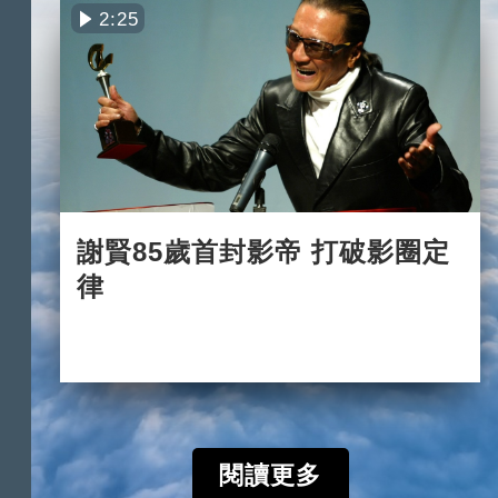
2:25
謝賢85歲首封影帝 打破影圈定
律
2022-07-31
閱讀更多