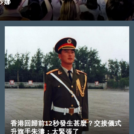
沙娜
香港回歸前12秒發生甚麼？交接儀式
升旗手朱濤：太緊張了