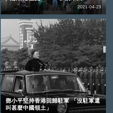
2021-04-23
鄧小平堅持香港回歸駐軍 「沒駐軍還
叫甚麼中國領土」