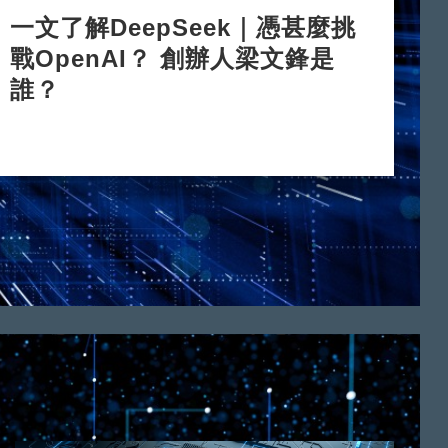
一文了解DeepSeek｜憑甚麼挑
戰OpenAI？ 創辦人梁文鋒是
誰？
2025-02-05