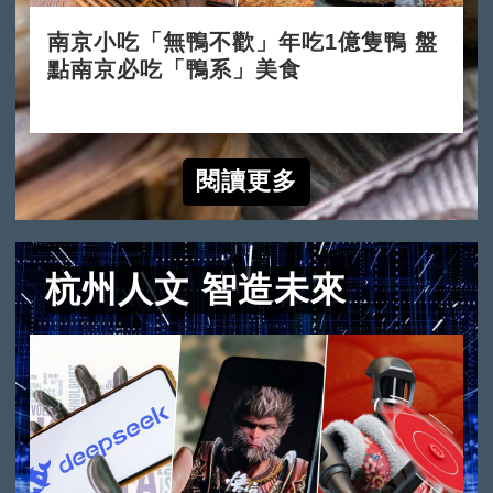
南京小吃「無鴨不歡」年吃1億隻鴨 盤
點南京必吃「鴨系」美食
2023-02-07
閱讀更多
杭州人文 智造未來