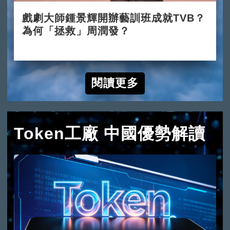
戲劇大師鍾景輝開辦藝訓班成就TVB？
為何「拯救」周潤發？
2026-06-04
閱讀更多
Token工廠 中國優勢解讀