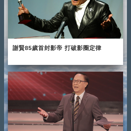
謝賢85歲首封影帝 打破影圈定律
2022-07-31