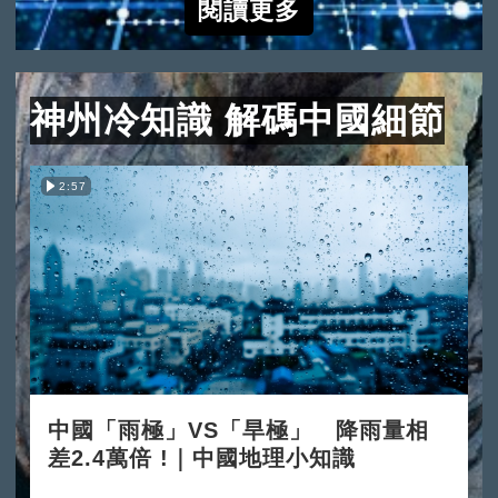
閱讀更多
神州冷知識 解碼中國細節
2:57
中國「雨極」VS「旱極」 降雨量相
差2.4萬倍 !｜中國地理小知識
2025-12-03