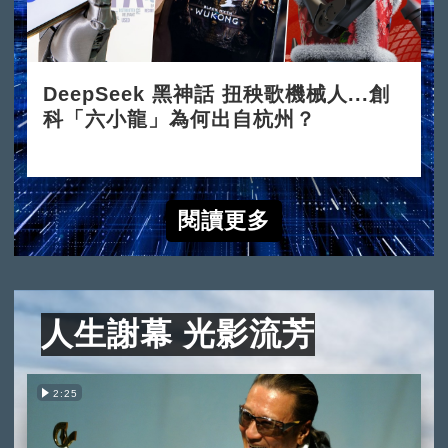
DeepSeek 黑神話 扭秧歌機械人...創
科「六小龍」為何出自杭州？
2025-03-24
閱讀更多
人生謝幕 光影流芳
2:25