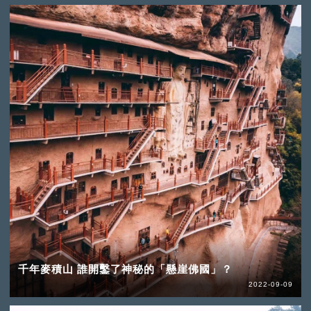
千年麥積山 誰開鑿了神秘的「懸崖佛國」？
2022-09-09