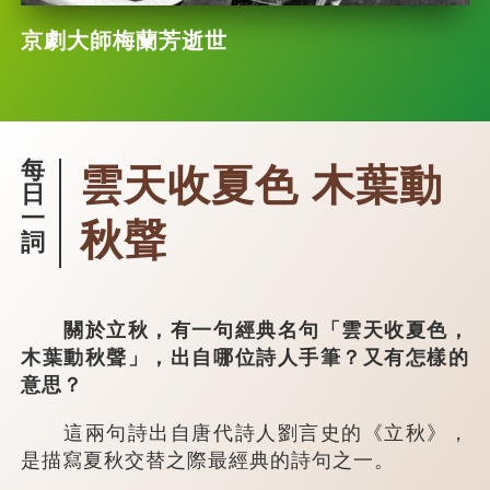
京劇大師梅蘭芳逝世
每
雲天收夏色 木葉動
日
一
秋聲
詞
關於立秋，有一句經典名句「雲天收夏色，
木葉動秋聲」，出自哪位詩人手筆？又有怎樣的
意思？
這兩句詩出自唐代詩人劉言史的《立秋》，
是描寫夏秋交替之際最經典的詩句之一。