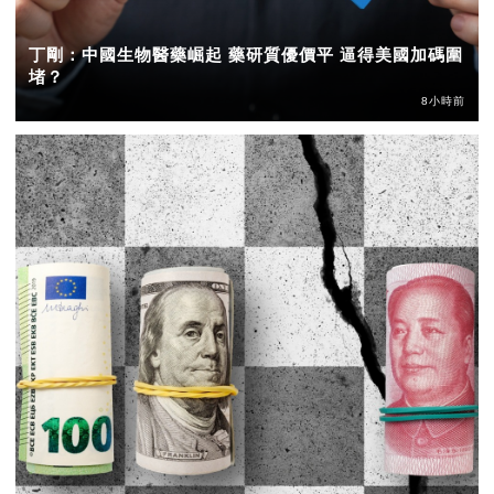
丁剛：中國生物醫藥崛起 藥研質優價平 逼得美國加碼圍
堵？
8小時前