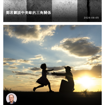
鄭若麟談中美歐的三角關係
2026-08-05