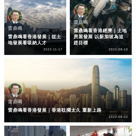
雷鼎鳴
雷鼎鳴
雷鼎鳴看香港經濟｜土地
雷鼎鳴看香港發展｜從土
房屋發展 以新加坡為追
地發展看吸納人才
趕目標
2022-11-17
2022-09-10
雷鼎鳴
雷鼎鳴看香港發展｜香港耽擱太久 重新上路
2022-08-02