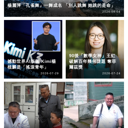
楊麗萍「孔雀舞」一舞成名 「別人跳舞 她跳的是命」
2026-08-04
90後「數學女神」王虹
撼動世界AI版圖 Kimi楊
破解百年幾何謎題 奪菲
植麟是「搖滾青年」
爾茲獎
2026-07-29
2026-07-24