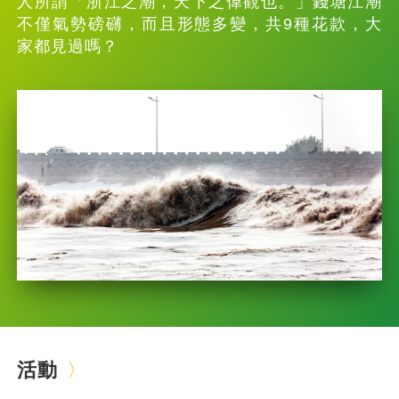
人所謂「浙江之潮，天下之偉觀也。」錢塘江潮
不僅氣勢磅礴，而且形態多變，共9種花款，大
家都見過嗎？
活動