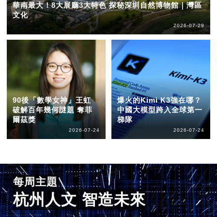
華南最大！8大展廳3大特色 探秘深圳自然博物館｜灣區
文化
2026-07-29
90後「數學女神」王虹
爆火的Kimi K3強在哪？
破解百年幾何謎題 奪菲
中國大模型跨入全球第一
爾茲獎
梯隊
2026-07-24
2026-07-24
每周主題
杭州人文 智造未來