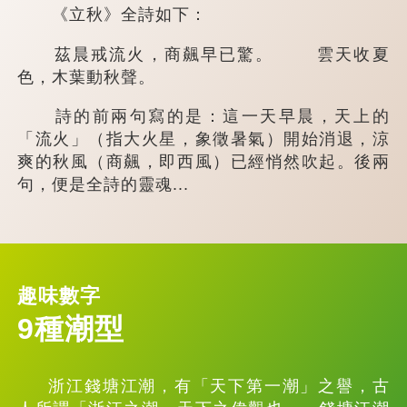
《立秋》全詩如下：
茲晨戒流火，商飆早已驚。 雲天收夏
色，木葉動秋聲。
詩的前兩句寫的是：這一天早晨，天上的
「流火」（指大火星，象徵暑氣）開始消退，涼
爽的秋風（商飆，即西風）已經悄然吹起。後兩
句，便是全詩的靈魂...
趣味數字
9種潮型
浙江錢塘江潮，有「天下第一潮」之譽，古