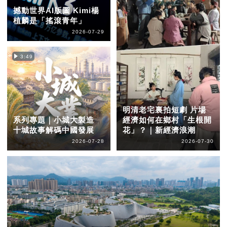
撼動世界AI版圖 Kimi楊
植麟是「搖滾青年」
2026-07-29
3:49
明清老宅裏拍短劇 片場
系列專題｜小城大製造
經濟如何在鄉村「生根開
十城故事解碼中國發展
花」？｜新經濟浪潮
2026-07-28
2026-07-30