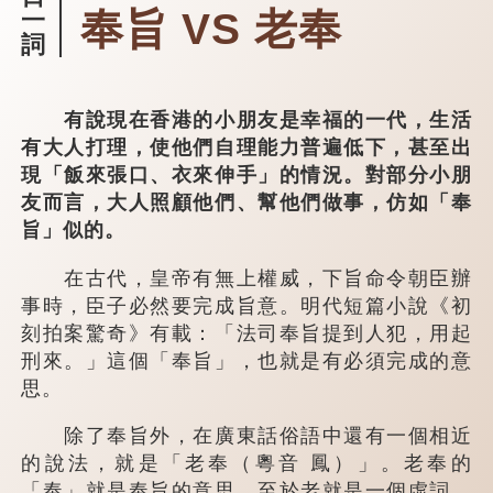
奉旨 VS 老奉
一
詞
有說現在香港的小朋友是幸福的一代，生活
有大人打理，使他們自理能力普遍低下，甚至出
現「飯來張口、衣來伸手」的情況。對部分小朋
友而言，大人照顧他們、幫他們做事，仿如「奉
旨」似的。
在古代，皇帝有無上權威，下旨命令朝臣辦
事時，臣子必然要完成旨意。明代短篇小說《初
刻拍案驚奇》有載：「法司奉旨提到人犯，用起
刑來。」這個「奉旨」，也就是有必須完成的意
思。
除了奉旨外，在廣東話俗語中還有一個相近
的說法，就是「老奉（粵音 鳳）」。老奉的
「奉」就是奉旨的意思，至於老就是一個虛詞，