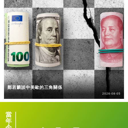
鄭若麟談中美歐的三角關係
2026-08-05
當
年
今