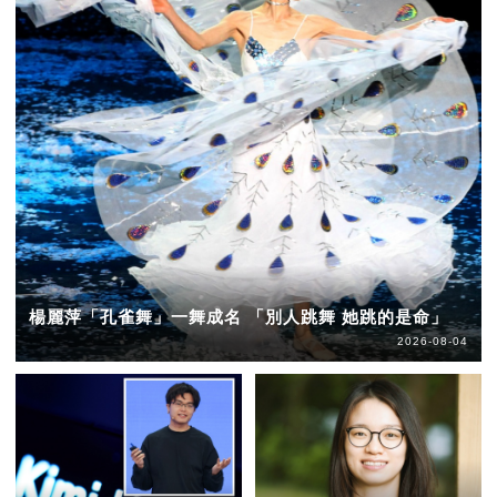
楊麗萍「孔雀舞」一舞成名 「別人跳舞 她跳的是命」
2026-08-04