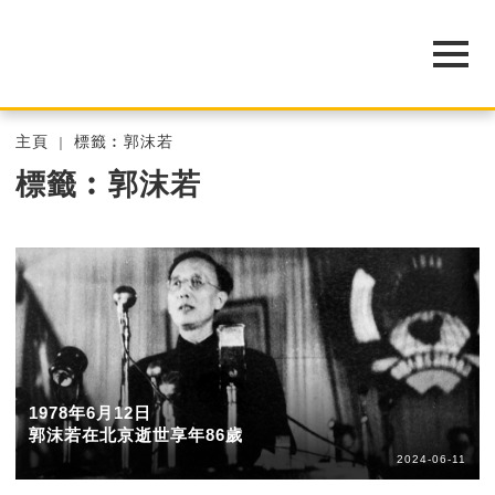
主頁
標籤︰郭沫若
標籤︰郭沫若
1978年6月12日
郭沫若在北京逝世享年86歲
2024-06-11