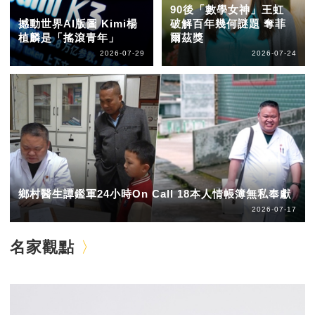
90後「數學女神」王虹
撼動世界AI版圖 Kimi楊
破解百年幾何謎題 奪菲
植麟是「搖滾青年」
爾茲獎
2026-07-29
2026-07-24
鄉村醫生譚鑑軍24小時On Call 18本人情帳簿無私奉獻
2026-07-17
名家觀點