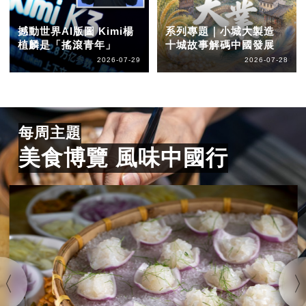
撼動世界AI版圖 Kimi楊
系列專題｜小城大製造
植麟是「搖滾青年」
十城故事解碼中國發展
2026-07-29
2026-07-28
每周主題
美食博覽 風味中國行