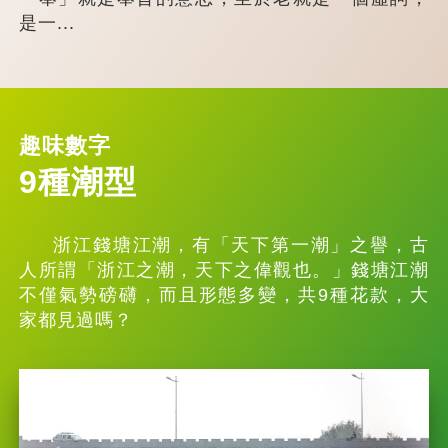
是一...
趣味數字
9種潮型
浙江錢塘江潮，有「天下第一潮」之譽，古
人所謂「浙江之潮，天下之偉觀也。」錢塘江潮
不僅氣勢磅礴，而且形態多變，共9種花款，大
家都見過嗎？