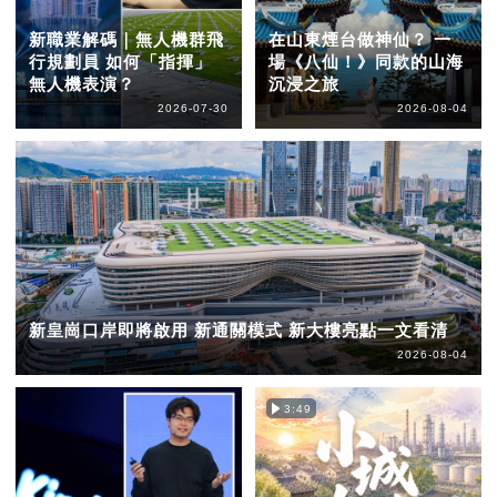
新職業解碼｜無人機群飛
在山東煙台做神仙？ 一
行規劃員 如何「指揮」
場《八仙！》同款的山海
無人機表演？
沉浸之旅
2026-07-30
2026-08-04
新皇崗口岸即將啟用 新通關模式 新大樓亮點一文看清
2026-08-04
3:49