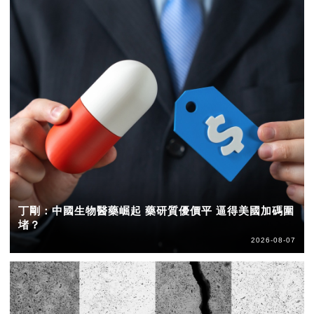
丁剛：中國生物醫藥崛起 藥研質優價平 逼得美國加碼圍
堵？
2026-08-07