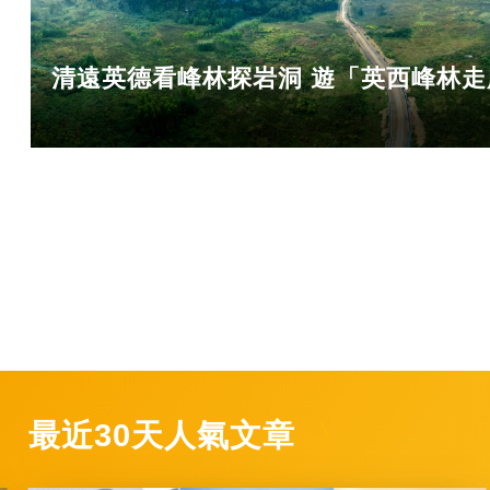
清遠英德看峰林探岩洞 遊「英西峰林
最近30天人氣文章