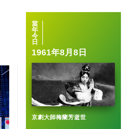
當
年
今
日
1961年8月8日
京劇大師梅蘭芳逝世
1:40