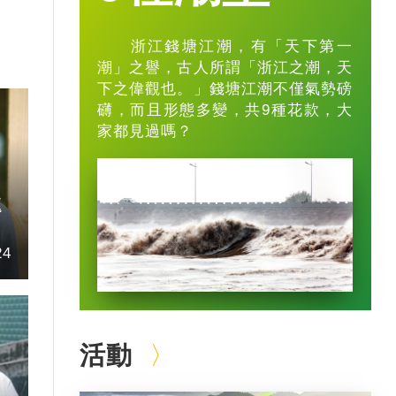
浙江錢塘江潮，有「天下第一
潮」之譽，古人所謂「浙江之潮，天
下之偉觀也。」錢塘江潮不僅氣勢磅
礴，而且形態多變，共9種花款，大
家都見過嗎？
題
24
活動