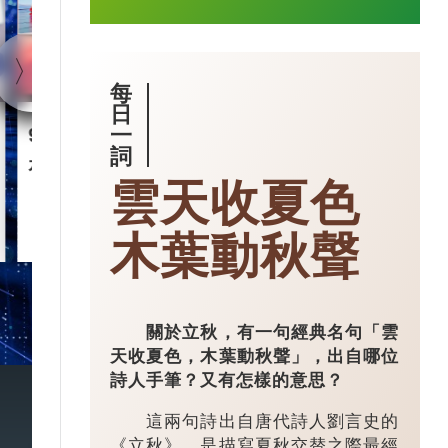
每
日
一
90後王興興 「英語學渣」
智慧城市｜杭
詞
是機械人天才
市大腦」 有
雲天收夏色
2025-03-17
木葉動秋聲
關於立秋，有一句經典名句「雲
天收夏色，木葉動秋聲」，出自哪位
詩人手筆？又有怎樣的意思？
這兩句詩出自唐代詩人劉言史的
《立秋》，是描寫夏秋交替之際最經