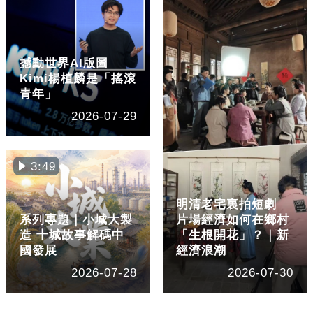
撼動世界AI版圖
Kimi楊植麟是「搖滾
青年」
2026-07-29
3:49
明清老宅裏拍短劇
系列專題｜小城大製
片場經濟如何在鄉村
造 十城故事解碼中
「生根開花」？｜新
國發展
經濟浪潮
2026-07-28
2026-07-30