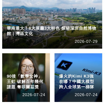
華南最大！8大展廳3大特色 探秘深圳自然博物
館｜灣區文化
2026-07-29
90後「數學女神」
爆火的Kimi K3強
王虹 破解百年幾何
在哪？中國大模型
謎題 奪菲爾茲獎
跨入全球第一梯隊
2026-07-24
2026-07-24