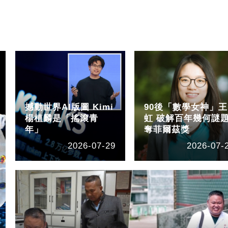
撼動世界AI版圖 Kimi
90後「數學女神」王
楊植麟是「搖滾青
虹 破解百年幾何謎
年」
奪菲爾茲獎
2026-07-29
2026-07-