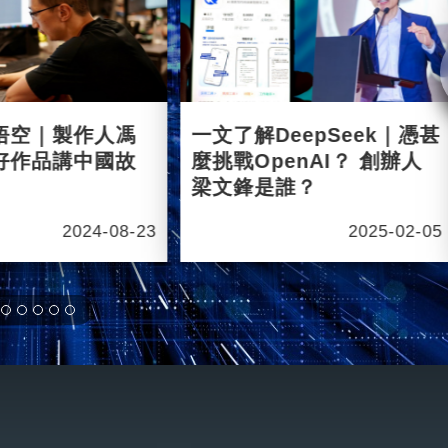
悟空｜製作人馮
一文了解DeepSeek｜憑甚
好作品講中國故
麼挑戰OpenAI？ 創辦人
梁文鋒是誰？
2024-08-23
2025-02-05