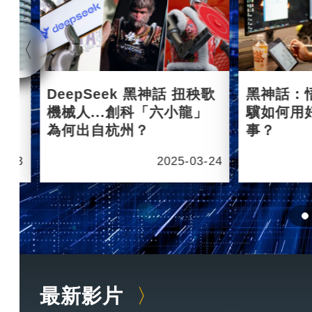
杭州
DeepSeek 黑神話 扭秧歌
黑神話：
機械人...創科「六小龍」
驥如何用
為何出自杭州？
事？
6-03
2025-03-24
最新影片