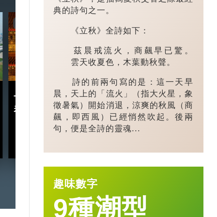
典的詩句之一。
7:20
3:49
《立秋》全詩如下：
茲晨戒流火，商飆早已驚。
雲天收夏色，木葉動秋聲。
詩的前兩句寫的是：這一天早
晨，天上的「流火」（指大火星，象
十五五規劃｜五年規劃 藏
小城大業｜浙
徵暑氣）開始消退，涼爽的秋風（商
着甚麼中國「治」慧？
鎮：一粒珍珠如
飆，即西風）已經悄然吹起。後兩
億璀璨王國？
句，便是全詩的靈魂...
2026-03-18
趣味數字
9種潮型