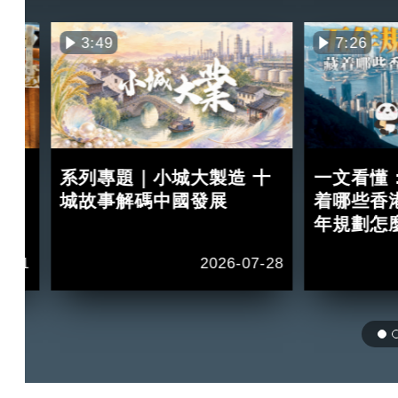
3:49
7:26
買
系列專題｜小城大製造 十
一文看懂
紅？
城故事解碼中國發展
着哪些香
年規劃怎
2-11
2026-07-28