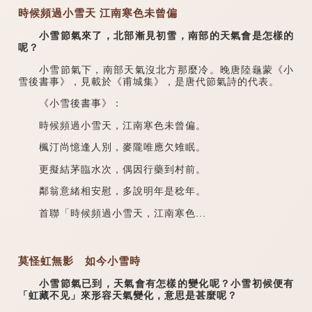
時候頻過小雪天 江南寒色未曾偏
小雪節氣來了，北部漸見初雪，南部的天氣會是怎樣的
呢？
小雪節氣下，南部天氣沒北方那麼冷。晚唐陸龜蒙《小
雪後書事》，見載於《甫城集》，是唐代節氣詩的代表。
《小雪後書事》：
時候頻過小雪天，江南寒色未曾偏。
楓汀尚憶逢人別，麥隴唯應欠雉眠。
更擬結茅臨水次，偶因行藥到村前。
鄰翁意緒相安慰，多說明年是稔年。
首聯「時候頻過小雪天，江南寒色...
莫怪虹無影 如今小雪時
小雪節氣已到，天氣會有怎樣的變化呢？小雪初候便有
「虹藏不见」來形容天氣變化，意思是甚麼呢？