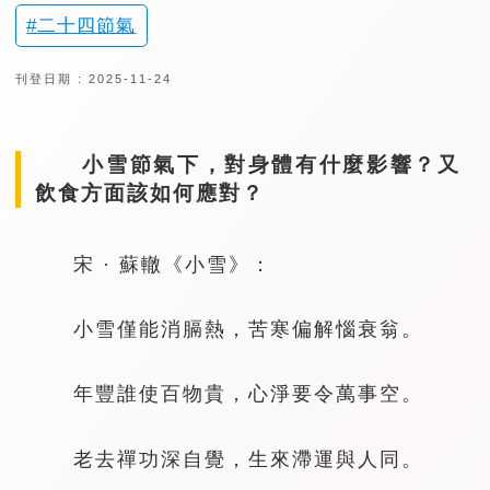
二十四節氣
刊登日期 : 2025-11-24
小雪節氣下，對身體有什麼影響？又
飲食方面該如何應對？
宋 · 蘇轍《小雪》：
小雪僅能消膈熱，苦寒偏解惱衰翁。
年豐誰使百物貴，心淨要令萬事空。
老去禪功深自覺，生來滯運與人同。