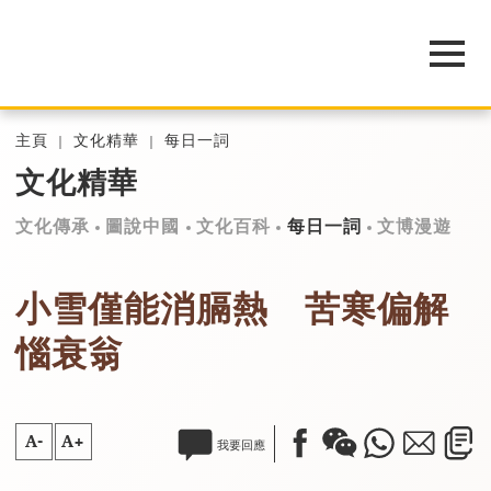
主頁
文化精華
每日一詞
文化精華
文化傳承
圖說中國
文化百科
每日一詞
文博漫遊
小雪僅能消膈熱 苦寒偏解
惱衰翁
A-
A+
我要回應