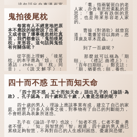
這句話出自東漢崔寔
「耄」指兩鬢斑白的老
《四民月令》：「朝立秋，
人家，亦含有思想紊亂的意
冷颼颼；夜立秋，熱到
思；「耋」更有跌倒的意
鬼拍後尾枕
頭」。到了清代，顧祿在
思，也是用來形容老人家
《清嘉錄》中記錄蘇州風俗
的。
每當有人不經意地把原
時，也引用了這句諺語。不
本不應說的秘密說了出來，
過當地百姓的口頭說法是
曹操《對酒歌》就曾寫
又或者做了壞事後忽然吐真
「朝立秋，渹颼颼；夜立
道：「耄耋皆得以壽終，恩
言，我們都會以「鬼拍後尾
秋，熱吽吽」。雖然用字略
澤廣及草木昆蟲。」
枕」來形容。這句話與鬼怪
有不同，但意思完全一致。
有何關係呢？
到了一百歲呢？
那麼，這句話到底準不
從字面上理解，「後尾
準呢？它反映了古人的一種
那麼就可以稱為「期
枕」的本字應為「䪴」（普
樸素觀察：如果立秋的精
頤」。《禮記.曲禮上》：
通話：zhěn，與「枕」同
確...
「百年曰期頤。」鄭玄註：
音）。《說文解字》：
「期，猶要也；頤，養也。
「䪴，項枕也。」意思是頭
不知衣服食味，孝子要盡養
後部與枕頭接觸的地方。
道...
四十而不惑 五十而知天命
民間流傳有一種說法，
人會將一些不欲為人所知的
「四十而不惑，五十而知天命」語出孔子的《論語·為
記憶藏於頸後之處。如果忽
政》。孔子認為，四十歲和五十歲，人會是怎樣的呢？
然吐真言，就好像被不明東
西（如鬼魂）在後腦拍了一
四十歲的男人，理論上應該事業有成，建立了自己的家
下，藏在腦中的秘密便脫口
庭。經歷了許多人與事之後，對事物有了自己的判斷能力，
而出。因此「鬼拍...
不會輕易為表象所迷惑。
孔子在《論語·子罕》也說：「知者不惑，仁者不憂，勇
者不懼。」「知」與智慧的「智」相通，四十歲的男人應已
累積足夠智慧，不再對自己的人生感到困惑、憂慮與恐懼。