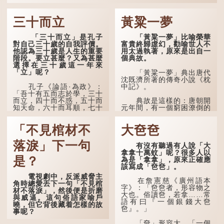
三十而立
黃粱一夢
「三十而立」是孔子
「黃粱一夢」比喻榮華
對自己三十歲的自我評價。
富貴終歸虛幻，勸喻世人不
他認為三十歲是人生的重要
用太過執著，原來是出自一
階段。要立甚麼？又為甚麼
個典故。
選擇在三十歲這一年來
「立」呢？
「黃粱一夢」典出唐代
沈既濟所著的傳奇小說《枕
孔子《論語·為政》：
中記》。
「吾十有五而志於學，三十
而立，四十而不惑，五十而
典故是這樣的：唐朝開
知天命，六十而耳順，七十
元年間，有一個窮困潦倒的
而從心所欲，不逾矩。」
盧姓書生，在上京赴考的途
中經過一間旅店休息，碰巧
「不見棺材不
大夿夿
在古代，男子一般於二
遇到一位呂姓道士，兩人暢
十歲進行冠禮，冠禮完成後
談甚歡。
便是成人，但由於未達壯
落淚」下一句
有沒有聽過有人說「大
年，所以又稱「弱冠」。
言談間，盧姓書生感慨
拿拿十萬蚊」呢？很多人以
《禮記·曲禮》明確記載：
自己雖貴為讀書人，但一直
是？
為是「拿拿」，原來正確應
「人生十年曰幼，學；二十
未能考取功名，仍然貧困，
該寫成「夿夿」。
曰弱，冠；三十曰壯，有
感到十分落泊。於是，道士
電視劇中，反派威脅主
室。」這說明三十歲在...
拿出一個青瓷枕頭，讓...
在詹憲慈《廣州語本
角時總愛丟下一句「不見棺
字》：「夿夿者，形容物之
材不落淚」，然後便是折磨
大也。俗讀夿，若拿……常
與威逼。這句俗語家喻戶
語有曰『一個銀錢大夿
曉，但它背後藏着怎樣的故
夿』。」
事呢？
「夿」形容大，「一個