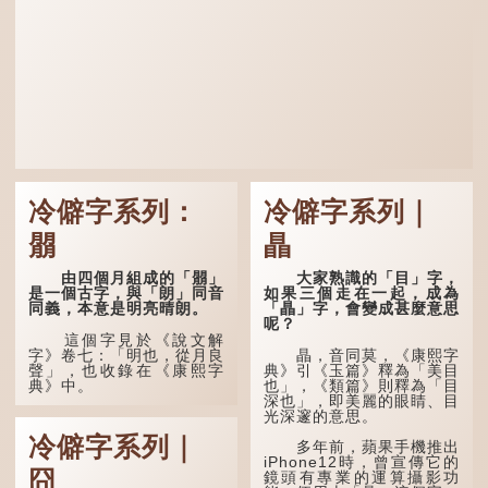
冷僻字系列：
冷僻字系列｜
朤
瞐
由四個月組成的「朤」
大家熟識的「目」字，
是一個古字，與「朗」同音
如果三個走在一起，成為
同義，本意是明亮晴朗。
「瞐」字，會變成甚麼意思
呢？
這個字見於《說文解
字》卷七：「明也，從月良
瞐，音同莫，《康熙字
聲」，也收錄在《康熙字
典》引《玉篇》釋為「美目
典》中。
也」，《類篇》則釋為「目
深也」，即美麗的眼睛、目
光深邃的意思。
這個字，用法頗多。
冷僻字系列｜
多年前，蘋果手機推出
「朤朤乾坤，捨我其
iPhone12時，曾宣傳它的
誰。」乾坤是《周易》中的
囧
鏡頭有專業的運算攝影功
兩個卦名，這裏指天地、宇