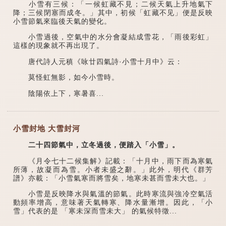
小雪有三候：「一候虹藏不見；二候天氣上升地氣下
降；三候閉塞而成冬。」其中，初候「虹藏不见」便是反映
小雪節氣來臨後天氣的變化。
小雪過後，空氣中的水分會凝結成雪花，「雨後彩虹」
這樣的現象就不再出現了。
唐代詩人元稹《咏廿四氣詩·小雪十月中》云：
莫怪虹無影，如今小雪時。
陰陽依上下，寒暑喜...
小雪封地 大雪封河
二十四節氣中，立冬過後，便踏入「小雪」。
《月令七十二候集解》記載：「十月中，雨下而為寒氣
所薄，故凝而為雪。小者未盛之辭。」此外，明代《群芳
譜》亦載：「小雪氣寒而將雪矣，地寒未甚而雪未大也。」
小雪是反映降水與氣溫的節氣。此時寒流與強冷空氣活
動頻率增高，意味著天氣轉寒、降水量漸增。因此，「小
雪」代表的是 「寒未深而雪未大」 的氣候特徵...