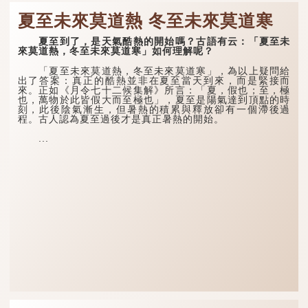
夏至未來莫道熱 冬至未來莫道寒
夏至到了，是天氣酷熱的開始嗎？古語有云：「夏至未
來莫道熱，冬至未來莫道寒」如何理解呢？
「夏至未來莫道熱，冬至未來莫道寒」，為以上疑問給
出了答案：真正的酷熱並非在夏至當天到來，而是緊接而
來。正如《月令七十二候集解》所言：「夏，假也；至，極
也，萬物於此皆假大而至極也」，夏至是陽氣達到頂點的時
刻，此後陰氣漸生，但暑熱的積累與釋放卻有一個滯後過
程。古人認為夏至過後才是真正暑熱的開始。
...