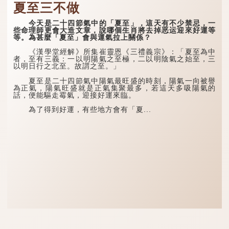
夏至三不做
今天是二十四節氣中的「夏至」，這天有不少禁忌，一
些命理師更會大造文章，說哪個生肖將去掉恶运迎來好運等
等。為甚麼「夏至」會與運氣拉上關係？
《漢學堂經解》所集崔靈恩《三禮義宗》：「夏至為中
者，至有三義：一以明陽氣之至極，二以明陰氣之始至，三
以明日行之北至。故謂之至。」
夏至是二十四節氣中陽氣最旺盛的時刻，陽氣一向被譽
為正氣，陽氣旺盛就是正氣集聚最多，若這天多吸陽氣的
話，便能驅走霉氣，迎接好運來臨。
為了得到好運，有些地方會有「夏...