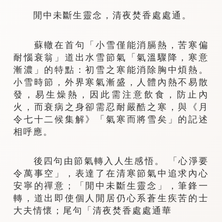
閒中未斷生靈念，清夜焚香處處通。
蘇轍在首句「小雪僅能消膈熱，苦寒偏
耐惱衰翁」道出水雪節氣「氣溫驟降，寒意
漸濃」的特點：初雪之寒能消除胸中煩熱。
小雪時節，外界寒氣漸盛，人體內熱不易散
發，易生燥熱，因此需注意飲食，防止內
火，而衰病之身卻需忍耐嚴酷之寒，與《月
令七十二候集解》「氣寒而將雪矣」的記述
相呼應。
後四句由節氣轉入人生感悟。 「心淨要
令萬事空」，表達了在清寒節氣中追求內心
安寧的禪意；「閒中未斷生靈念」，筆鋒一
轉，道出即使個人閒居仍心系蒼生疾苦的士
大夫情懷；尾句「清夜焚香處處通華