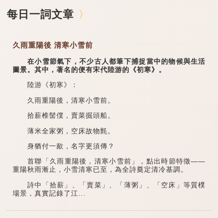
每日一詞文章
久雨重陽後 清寒小雪前
在小雪節氣下，不少古人都筆下捕捉當中的物候與生活
圖景。其中，著名的便有宋代陸游的《初寒》。
陸游《初寒》：
久雨重陽後，清寒小雪前。
拾薪椎髻僕，賣菜掘頭船。
薄米全家粥，空床故物氈。
身猶付一歃，名字更須傳？
首聯「久雨重陽後，清寒小雪前」，點出時節特徵——
重陽秋雨漸止，小雪清寒已至，為全詩奠定清冷基調。
詩中「拾薪」、「賣菜」、「薄粥」、「空床」等質樸
場景，真實記錄了江...