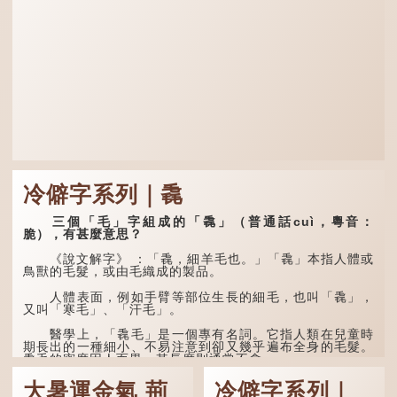
冷僻字系列｜毳
三個「毛」字組成的「毳」（普通話cuì，粵音：
脆），有甚麼意思？
《說文解字》 ：「毳，細羊毛也。」「毳」本指人體或
鳥獸的毛髮，或由毛織成的製品。
人體表面，例如手臂等部位生長的細毛，也叫「毳」，
又叫「寒毛」、「汗毛」。
醫學上，「毳毛」是一個專有名詞。它指人類在兒童時
期長出的一種細小、不易注意到卻又幾乎遍布全身的毛髮。
毳毛的密度因人而異，其長度則通常不會...
大暑運金氣 荊
冷僻字系列｜