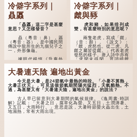
冷僻字系列｜
冷僻字系列｜
贔屭
虤與豩
「贔屭」這二字是甚麼
虎和豬，如果排列成
意思？又怎樣發音？
雙，有甚麼特別的意思呢？
贔（粵音：鼻），屭
兩隻老虎，寫成「虤」
（粵音：器），是中國民間
（音：顏）。《說文》：
傳說中龍所生的九個兒子之
「虤，虎怒也。從二虎。凡
一，外形像龜。
虤之屬皆從虤。」代表老虎
發怒的樣子。唐人詩中亦有
「求閑未得閑，眾誚瞋虤
據明代楊慎《升庵外
虤」之句，意思是眾人的譏
集》記載，龍生九子的次序
諷讓人怒目而視。
排列為：贔屭、螭吻、蒲
大暑連天陰 遍地出黃金
牢、狴犴、饕餮、蚣蝮、睚
眥、狻猊、椒圖（此為其中
兩隻豬，則為「豩」
一種說法）。
（音：賓）。甲骨文從二
今天是大暑，是24節氣中最熱的時段。「小暑不算熱，
「豕」，象豬相追逐的樣
大暑正伏天」，可見這個節氣期間陽光猛烈，天氣酷熱。不
子。《同文備考》另有一說
龍九子外形與能力各有
過，為甚麼又有「大暑連天陰，遍地出黃金」的說法？
「豩，豕亂群。」意指一
不同，其中，贔屭原形像
群...
龜，因為能負重，多作為碑
古人早已留意到大暑期間的氣候規律。《逸周書·時訓
座，有「碑下龜...
解》記載：「大暑之日，腐草化為螢。又五日，土潤溽暑。
又五日，大雨時行。」意思是說，大暑時節螢火蟲出生，土
地濕熱，常有大雨出現。