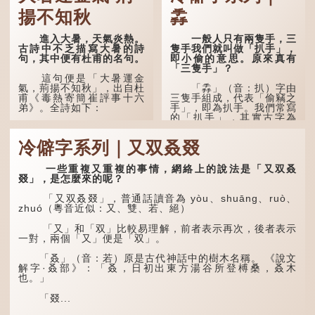
揚不知秋
掱
進入大暑，天氣炎熱。
一般人只有兩隻手，三
古詩中不乏描寫大暑的詩
隻手我們就叫做「扒手」，
句，其中便有杜甫的名句。
即小偷的意思。原來真有
「三隻手」？
這句便是「大暑運金
氣，荊揚不知秋」，出自杜
「掱」（音：扒）字由
甫《毒熱寄簡崔評事十六
三隻手組成，代表「偷竊之
弟》。全詩如下：
手」，即為扒手。我們常寫
的「扒手」，其實古字為
「掱手」。
大暑運金氣，荊揚不知
秋。
冷僻字系列｜又双叒叕
清·徐珂《清稗類鈔．
盜賊類．掱手》記載：「滬
林下有塌翼，水中無行
人呼翦綹賊曰掱手，猶言扒
舟。
一些重複又重複的事情，網絡上的說法是「又双叒
手也，亦曰癟三碼子。」
叕」，是怎麼來的呢？
五行當中「金」對應秋
其中「翦綹」即剪斷他
季，代表涼爽肅殺之氣。
「又双叒叕」，普通話讀音為 yòu、shuāng、ruò、
人衣帶以竊取錢物，是小偷
「運」是「運行」，生動地
zhuó（粵音近似：又、雙、若、絕）
的舊稱。而「掱手」也就是
描寫大暑的酷熱阻礙金氣流
手多多，擅自拿別人東西的
轉。「大暑運金氣」以誇張
「又」和「双」比較易理解，前者表示再次，後者表示
意思了...
手法描寫炎熱阻滯了季節更
一對，兩個「又」便是「双」。
替。
「叒」（音：若）原是古代神話中的樹木名稱。 《說文
「荊揚」指...
解字·叒部》：「叒，日初出東方湯谷所登榑桑，叒木
也。」
「叕...