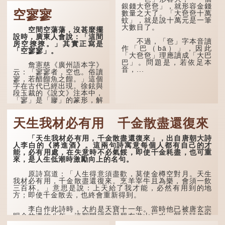
「不見棺材不落淚」的
銀錢大夿夿」，就形容金錢
原句，有說法是「不見棺材
空寥寥
數量之大了。「大夿夿十萬
不下淚」或「不見親棺不下
蚊」，就是說十萬元是一筆
淚」，出自明朝蘭陵笑笑生
大數目了。
空間空蕩蕩，沒甚麼擺
所著的《金瓶梅詞話》第九
設時，廣東人會說：「這間
十八回。原意是指人未親眼
不過，「夿」字本音讀
房空撩撩。」其實正寫是
見到親人棺木，便不會真正
作「巴（bā）」，因此
「空寥寥」。
感到悲傷；後來引申為比喻
「大夿夿」理應讀成「大巴
人執迷不悟，不到徹底失
巴」。問題是，若依足本
敗，便不肯罷休。
詹憲慈《廣州語本字》
音，...
云：「寥寥者，空也。俗讀
寥，若醋餾魚之餾。」這個
許多人對這上半句耳熟
字在古代已經出現。徐鉉與
能詳，但它其實還有下半句
段玉裁的《說文》注本中，
——「不到黃河心不死」...
「寥」是「廫」的篆形，解
作空渺、空虛。如《列仙傳
·安期先生》載琊阜老人故
天生我材必有用 千金散盡還復來
事，以「寥寥安期，虛質高
清」形容空虛無所事事。
「天生我材必有用，千金散盡還復來」，出自唐朝大詩
人李白的《將進酒》。這兩句詩寓意每個人都有自己的才
能，必有用處，在失意時不必氣餒，即使千金耗盡，也可重
來，是人生低潮時激勵向上的名句。
原詩寫道：「人生得意須盡歡，莫使金樽空對月。天生
我材必有用，千金散盡還復來。烹羊宰牛且為樂，會須一飲
三百杯。」意思是說：上天給了我才能，必然有用到的地
方；即使千金散去，也終會重新得到。
李白作此詩時，大約是天寶十一年。當時他已被唐玄宗
賜金放還約八年，這期間經常與朋友遊山玩水，部分詩作顯
露出懷才...