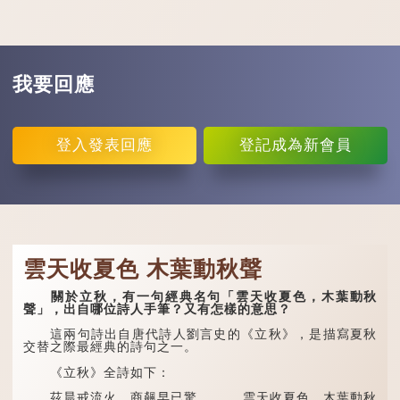
我要回應
登入
發表回應
登記
成為新會員
雲天收夏色 木葉動秋聲
關於立秋，有一句經典名句「雲天收夏色，木葉動秋
聲」，出自哪位詩人手筆？又有怎樣的意思？
這兩句詩出自唐代詩人劉言史的《立秋》，是描寫夏秋
交替之際最經典的詩句之一。
《立秋》全詩如下：
茲晨戒流火，商飆早已驚。 雲天收夏色，木葉動秋