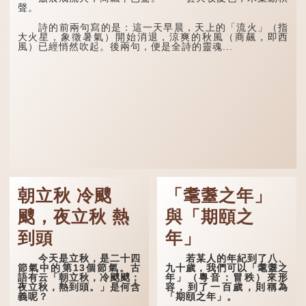
聲。
詩的前兩句寫的是：這一天早晨，天上的「流火」（指
大火星，象徵暑氣）開始消退，涼爽的秋風（商飆，即西
風）已經悄然吹起。後兩句，便是全詩的靈魂...
朝立秋 冷颼
「耄耋之年」
颼，夜立秋 熱
與「期頤之
到頭
年」
今天是立秋，是二十四
若某人的年紀到了八、
節氣中的第13個節氣。古
九十歲，我們可以「耄耋之
語有云「朝立秋，冷颼颼；
年」（粵音：冒秩）來形
夜立秋，熱到頭。」是何含
容，到了一百歲，則稱為
義呢？
「期頤之年」。