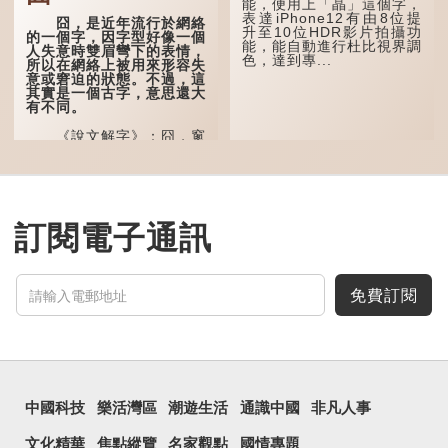
能，便用上「瞐」這個字，
宙等，形容政治清明，天下
表達iPhone12有由8位提
太平！
囧，是近年流行於網絡
升至10位HDR影片拍攝功
的一個字，因字型好像一個
能，能自動進行杜比視界調
「天空朤朤，任鳥兒高
人失意時雙眉彎下的表情，
色，達到專...
飛。」也是指天清氣明，鳥
所以在網絡上被用來形容失
兒可高飛。
意或窘迫的狀態。不過，這
其實是一個古字，意思還大
「朤朤脆脆」就是形容
有不同。
辦事爽快乾脆。我們熟...
《說文解字》：囧，窻
牖丽廔闿明。象形，本義是
透光通明的窗戶，跟「囪」
一樣都是「窗」的象形字。
甲骨文中又用作地名，古書
中的「黍于囧」表示在囧地
種黍。
訂閱電子通訊
這個古字十分少用，直
至21世紀，網絡上開始流
行表情符號，這個字也被網
民當做表情符號來用。
免費訂閱
囧字的「八」像一對委
屈的八字眉模樣，「口」像
驚訝、窘迫...
中國科技
樂活灣區
潮遊生活
通識中國
非凡人事
文化精華
焦點縱覽
名家觀點
國情專題