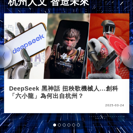
杭州人文 智造未來
DeepSeek 黑神話 扭秧歌機械人...創科
「六小龍」為何出自杭州？
2025-03-24