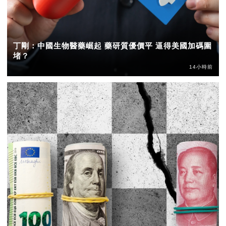
丁剛：中國生物醫藥崛起 藥研質優價平 逼得美國加碼圍
堵？
14小時前