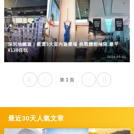
深圳地鐵遊｜嚴選3大室內遊樂場 挑戰體能極限 最平
¥138任玩
2024-05-01
1
最近30天人氣文章