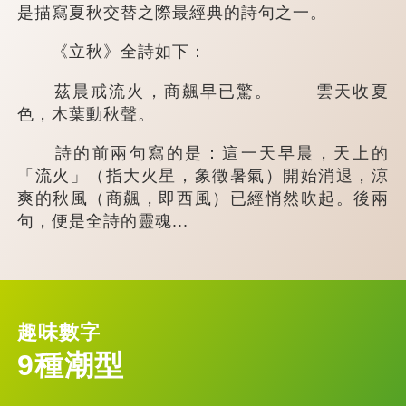
是描寫夏秋交替之際最經典的詩句之一。
《立秋》全詩如下：
茲晨戒流火，商飆早已驚。 雲天收夏
色，木葉動秋聲。
詩的前兩句寫的是：這一天早晨，天上的
「流火」（指大火星，象徵暑氣）開始消退，涼
爽的秋風（商飆，即西風）已經悄然吹起。後兩
句，便是全詩的靈魂...
趣味數字
9種潮型