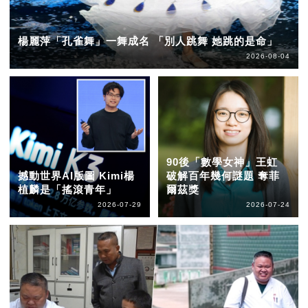
楊麗萍「孔雀舞」一舞成名 「別人跳舞 她跳的是命」
2026-08-04
90後「數學女神」王虹
撼動世界AI版圖 Kimi楊
破解百年幾何謎題 奪菲
植麟是「搖滾青年」
爾茲獎
2026-07-29
2026-07-24