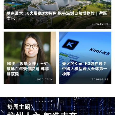
華南最大！8大展廳3大特色 探秘深圳自然博物館｜灣區
文化
2026-07-29
90後「數學女神」王虹
爆火的Kimi K3強在哪？
破解百年幾何謎題 奪菲
中國大模型跨入全球第一
爾茲獎
梯隊
2026-07-24
2026-07-24
每周主題