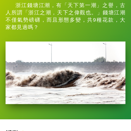
浙江錢塘江潮，有「天下第一潮」之譽，古
人所謂「浙江之潮，天下之偉觀也。」錢塘江潮
不僅氣勢磅礴，而且形態多變，共9種花款，大
家都見過嗎？