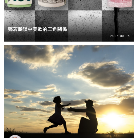
鄭若麟談中美歐的三角關係
2026-08-05