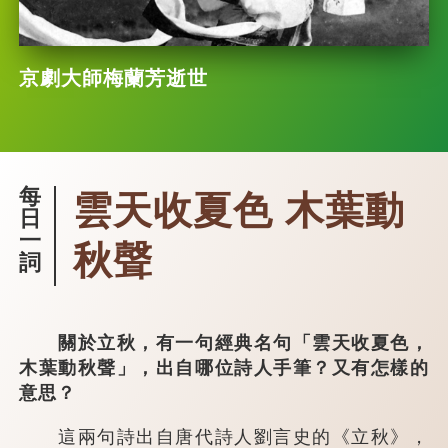
京劇大師梅蘭芳逝世
每
雲天收夏色 木葉動
日
一
秋聲
詞
關於立秋，有一句經典名句「雲天收夏色，
木葉動秋聲」，出自哪位詩人手筆？又有怎樣的
意思？
這兩句詩出自唐代詩人劉言史的《立秋》，