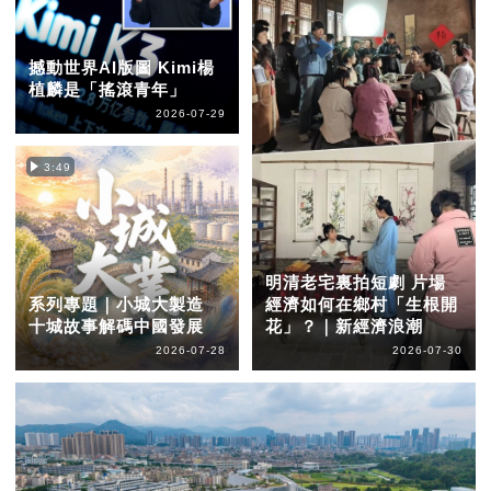
撼動世界AI版圖 Kimi楊
植麟是「搖滾青年」
2026-07-29
3:49
明清老宅裏拍短劇 片場
系列專題｜小城大製造
經濟如何在鄉村「生根開
十城故事解碼中國發展
花」？｜新經濟浪潮
2026-07-28
2026-07-30