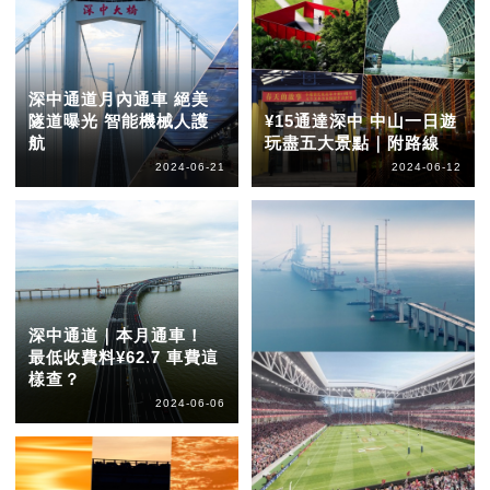
深中通道月內通車 絕美
隧道曝光 智能機械人護
¥15通達深中 中山一日遊
航
玩盡五大景點｜附路線
2024-06-21
2024-06-12
深中通道｜本月通車！
最低收費料¥62.7 車費這
樣查？
2024-06-06