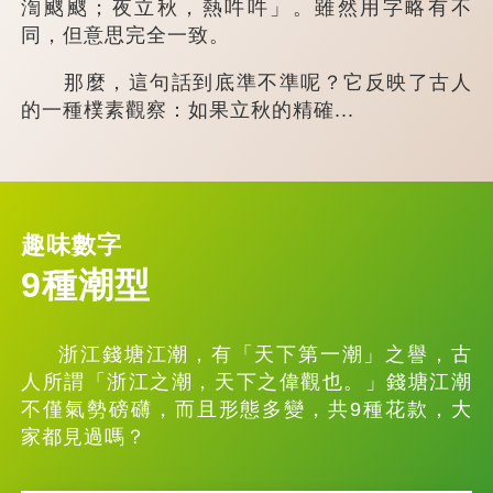
渹颼颼；夜立秋，熱吽吽」。雖然用字略有不
同，但意思完全一致。
那麼，這句話到底準不準呢？它反映了古人
的一種樸素觀察：如果立秋的精確...
趣味數字
9種潮型
浙江錢塘江潮，有「天下第一潮」之譽，古
人所謂「浙江之潮，天下之偉觀也。」錢塘江潮
不僅氣勢磅礴，而且形態多變，共9種花款，大
家都見過嗎？