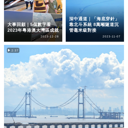
深中通道｜「海底穿針」
大事回顧｜5個數字看
靠北斗系統 8萬噸隧道沉
2023年粵港澳大灣區成就
管毫米級對接
2023-12-28
2023-11-07
2:37