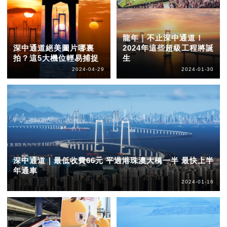
龍年｜不止深中通道！
深中通道絕美圖片哪裏
2024年這些超級工程將誕
拍？這5大機位輕易捕捉
生
2024-04-29
2024-01-30
深中通道｜最低收費66元 平過港珠澳大橋一半 最快上半
年通車
2024-01-16