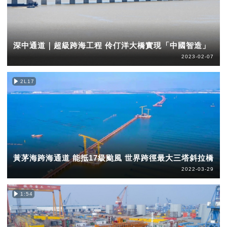
深中通道｜超級跨海工程 伶仃洋大橋實現「中國智造」
2023-02-07
2L17
黃茅海跨海通道 能抵17級颱風 世界跨徑最大三塔斜拉橋
2022-03-29
1:54