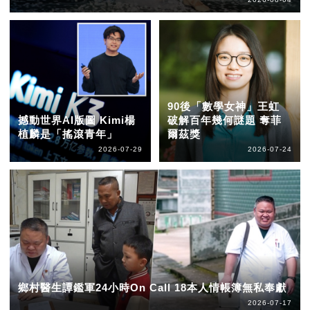
90後「數學女神」王虹
撼動世界AI版圖 Kimi楊
破解百年幾何謎題 奪菲
植麟是「搖滾青年」
爾茲獎
2026-07-29
2026-07-24
鄉村醫生譚鑑軍24小時On Call 18本人情帳簿無私奉獻
2026-07-17