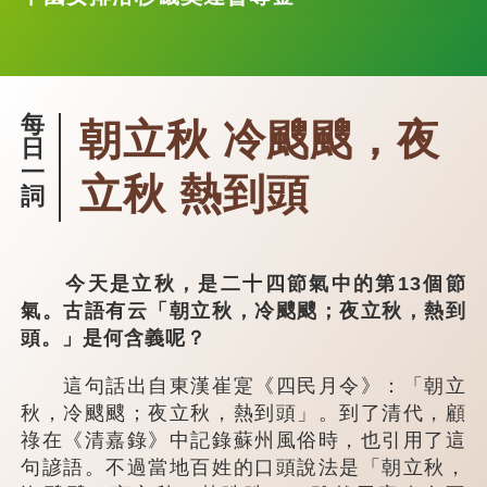
每
朝立秋 冷颼颼，夜
日
一
立秋 熱到頭
詞
今天是立秋，是二十四節氣中的第13個節
氣。古語有云「朝立秋，冷颼颼；夜立秋，熱到
頭。」是何含義呢？
這句話出自東漢崔寔《四民月令》：「朝立
秋，冷颼颼；夜立秋，熱到頭」。到了清代，顧
祿在《清嘉錄》中記錄蘇州風俗時，也引用了這
句諺語。不過當地百姓的口頭說法是「朝立秋，