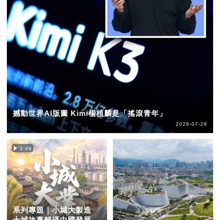
撼動世界AI版圖 Kimi楊植麟是「搖滾青年」
2026-07-29
3:49
系列專題｜小城大製造
十城故事解碼中國發展