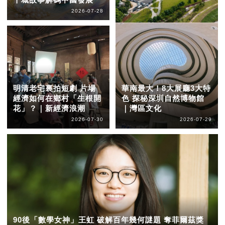
2026-07-28
明清老宅裏拍短劇 片場
華南最大！8大展廳3大特
經濟如何在鄉村「生根開
色 探秘深圳自然博物館
花」？｜新經濟浪潮
｜灣區文化
2026-07-30
2026-07-29
90後「數學女神」王虹 破解百年幾何謎題 奪菲爾茲獎