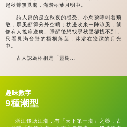
起秋聲無覓處，滿階梧葉月明中。
詩人寫的是立秋夜的感受。小烏鴉啼叫着飛
散，屏風顯得分外空曠；枕邊吹來一陣涼風，就
像有人搖扇送爽。睡醒後想找尋秋聲卻找不到，
只看見滿台階的梧桐落葉，沐浴在皎潔的月光
中。
古人認為梧桐是「靈樹...
趣味數字
9種潮型
浙江錢塘江潮，有「天下第一潮」之譽，古