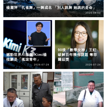
楊麗萍「孔雀舞」一舞成名 「別人跳舞 她跳的是命」
2026-08-04
90後「數學女神」王虹
撼動世界AI版圖 Kimi楊
破解百年幾何謎題 奪菲
植麟是「搖滾青年」
爾茲獎
2026-07-29
2026-07-24