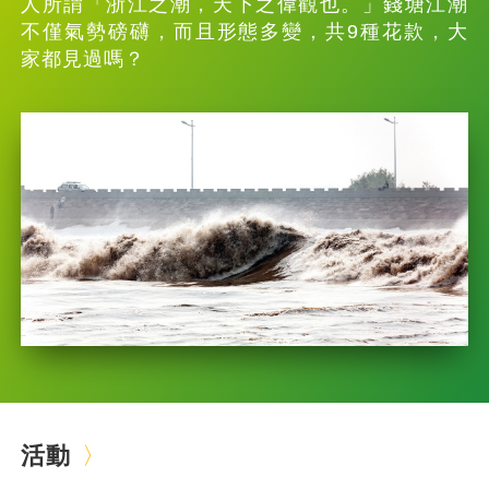
人所謂「浙江之潮，天下之偉觀也。」錢塘江潮
不僅氣勢磅礴，而且形態多變，共9種花款，大
家都見過嗎？
活動