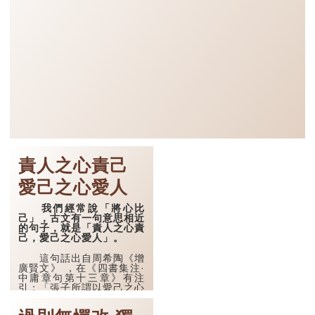
責人之心責己
愛己之心愛人
我們經常說「將心比
己」，古文有一句意思相近
的句子，就是「責人之心責
己，愛己之心愛人」。
這句話出自周希陶《增
廣賢文》 ，在《四書集注·
中庸章句第十三章》有注
引：「張子所謂以愛己之心
愛人則盡仁，以責人之心責
己則盡道」。「責」就是