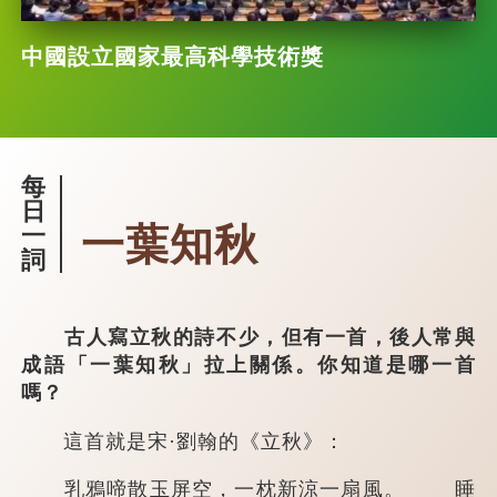
中國設立國家最高科學技術獎
每
日
一葉知秋
一
詞
古人寫立秋的詩不少，但有一首，後人常與
成語「一葉知秋」拉上關係。你知道是哪一首
嗎？
這首就是宋·劉翰的《立秋》：
乳鴉啼散玉屏空，一枕新涼一扇風。 睡