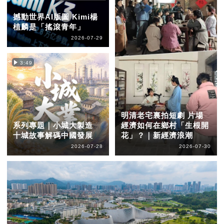
撼動世界AI版圖 Kimi楊
植麟是「搖滾青年」
2026-07-29
3:49
明清老宅裏拍短劇 片場
系列專題｜小城大製造
經濟如何在鄉村「生根開
十城故事解碼中國發展
花」？｜新經濟浪潮
2026-07-28
2026-07-30