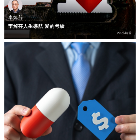
李焯芬
李焯芬人生導航 愛的考驗
23小時前