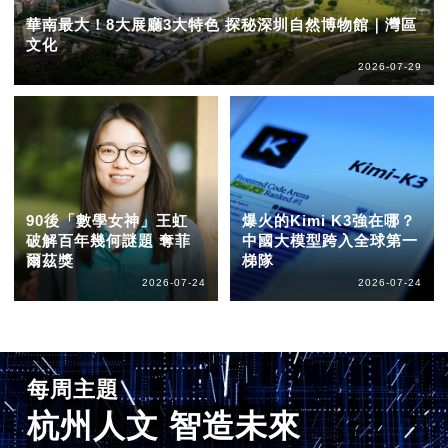
華南最大！8大展廳3大特色 探秘深圳自然博物館｜灣區
文化
2026-07-29
90後「數學女神」王虹
爆火的Kimi K3強在哪？
破解百年幾何謎題 奪菲
中國大模型跨入全球第一
爾茲獎
梯隊
2026-07-24
2026-07-24
每周主題
杭州人文 智造未來