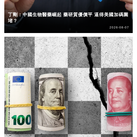
丁剛：中國生物醫藥崛起 藥研質優價平 逼得美國加碼圍
堵？
2026-08-07