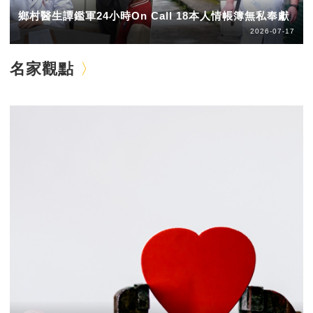
鄉村醫生譚鑑軍24小時On Call 18本人情帳簿無私奉獻
2026-07-17
名家觀點