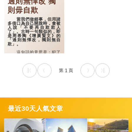
過則無憚改 獨
「責備」，「愛」就「愛
惜」，兩句話就是：要以責
則毋自欺
備別人的態度來責備自己，
以要求別人的標準來要求自
己；也要像愛護、珍惜自己
當我們做錯事，但用諸
一樣，去關心愛護別人。
多借口為自己開脫時，會被
人說「不要再自欺欺人
延伸閱讀：星爺...
了」。古時一句類似的，即
是周希陶《增廣賢文》的
「過則無憚改，獨則無自
欺」。
這句話的意思是：犯了
錯不要害怕改過，獨處時也
不可自己欺騙自己。
古時，能夠做到過則無
1
憚改的，就有著名的「周處
除三害」故事。
周處是漢末三國時期東
吳官宦之家子弟，有一身武
藝，可是經常欺壓百姓，令
百姓見他紛紛躲避。
有一天，他聽到一位老
最近30天人氣文章
人說起當地有「三害」：一
害是山中有虎，經常傷人；
二是水下有...