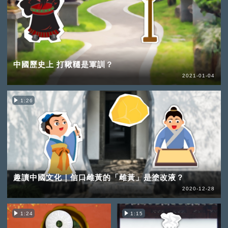
中國歷史上 打鞦韆是軍訓？
2021-01-04
1:26
趣讀中國文化｜信口雌黃的「雌黃」是塗改液？
2020-12-28
1:24
1:15