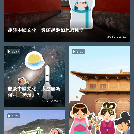
趣談中國文化｜饅頭起源如此恐怖？
2020-12-11
0:57
1:23
趣談中國文化｜太空船為
何叫「神舟」?
2020-12-07
1:22