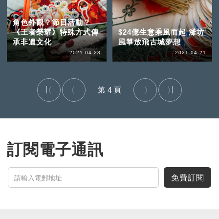
角色外觀？節日活動？
《王者榮耀》特殊方式傳
$24億生意乘風而起 濰坊
承非遺文化
風箏放飛古城夢想
2021-04-28
2021-04-21
4
訂閱電子通訊
免費訂閱