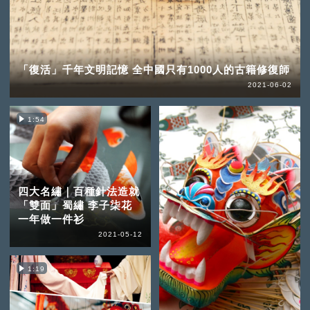
「復活」千年文明記憶 全中國只有1000人的古籍修復師
2021-06-02
1:54
四大名繡｜百種針法造就
「雙面」蜀繡 李子柒花
一年做一件衫
2021-05-12
1:19