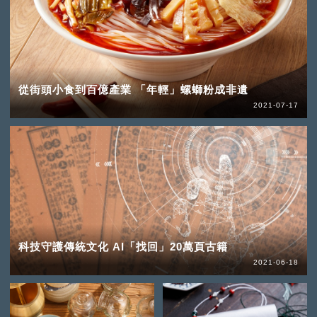
從街頭小食到百億產業 「年輕」螺螄粉成非遺
2021-07-17
科技守護傳統文化 AI「找回」20萬頁古籍
2021-06-18