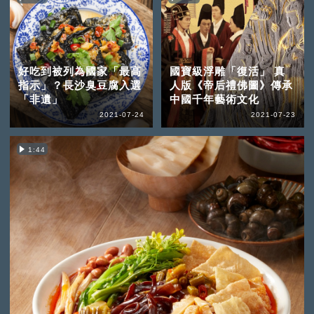
好吃到被列為國家「最高
國寶級浮雕「復活」 真
指示」？長沙臭豆腐入選
人版《帝后禮佛圖》傳承
「非遺」
中國千年藝術文化
2021-07-24
2021-07-23
1:44