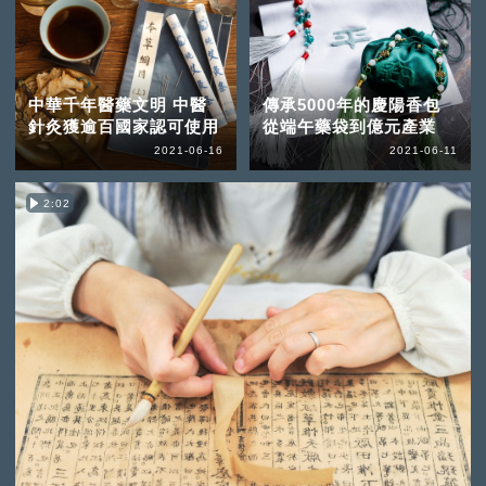
中華千年醫藥文明 中醫
傳承5000年的慶陽香包
針灸獲逾百國家認可使用
從端午藥袋到億元產業
2021-06-16
2021-06-11
2:02