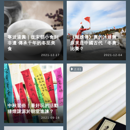
寧波湯圓｜從宋朝小食到
《甄嬛傳》裏的冰嬉舞
非遺 傳承千年的冬至美
原來是中國古代「冬奧」
食
比賽？
2021-12-17
2021-12-04
2:01
中秋習俗｜最好玩的活動
猜燈謎源於朝堂進諫？
2021-09-16