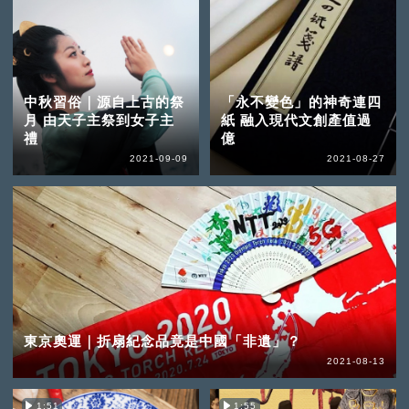
中秋習俗｜源自上古的祭
「永不變色」的神奇連四
月 由天子主祭到女子主
紙 融入現代文創產值過
禮
億
2021-09-09
2021-08-27
東京奧運｜折扇紀念品竟是中國「非遺」？
2021-08-13
1:51
1:55