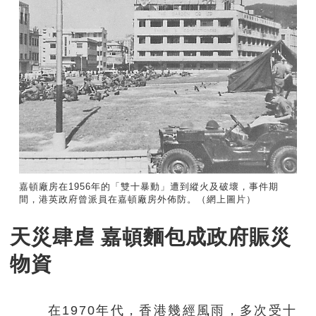
嘉頓廠房在1956年的「雙十暴動」遭到縱火及破壞，事件期
間，港英政府曾派員在嘉頓廠房外佈防。（網上圖片）
天災肆虐 嘉頓麵包成政府賑災
物資
在1970年代，香港幾經風雨，多次受十