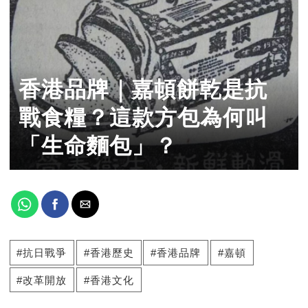
香港品牌｜嘉頓餅乾是抗
戰食糧？這款方包為何叫
「生命麵包」？
抗日戰爭
香港歷史
香港品牌
嘉頓
改革開放
香港文化