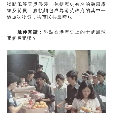
號颱風等天災侵襲，包括歷史有名的颱風露
絲及荷貝，嘉頓麵包成為港英政府的其中一
樣賑災物資，與市民共渡時艱。
延伸閱讀
：
盤點香港歷史上的十號風球
哪個最兇猛？