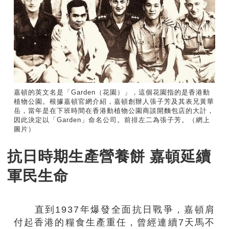
嘉頓的英文名是「Garden（花園）」，這個花園指的是香港動
植物公園。根據嘉頓官網介紹，嘉頓創辦人張子芳及其表兄黃華
岳，當年是在下班時間在香港動植物公園商談開麵包店的大計，
因此決定以「Garden」命名公司。前排左二為張子芳。（網上
圖片）
抗日時期生產營養餅 嘉頓延續
軍民生命
直到1937年爆發全面抗日戰爭，嘉頓肩
付起香港的糧食生產重任，曾經連續7天馬不