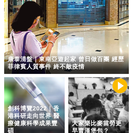
康泰清盤｜東南亞遊起家 曾日做百團 經歷
菲律賓人質事件 終不敵疫情
創科博覽2022｜香
港科研走向世界 醫
療健康科學成果豐
大家樂比麥當勞更
碩
早賣漢堡包？