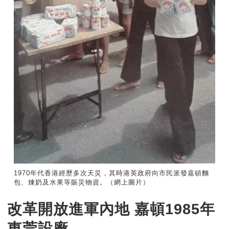
1970年代香港經歷多次天災，其時港英政府向市民派發嘉頓麵
包、煉奶及水果等賑災物資。（網上圖片）
改革開放進軍內地 嘉頓1985年
東莞設廠