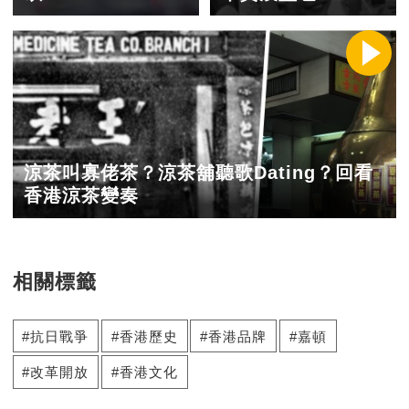
涼茶叫寡佬茶？涼茶舖聽歌Dating？回看
香港涼茶變奏
相關標籤
抗日戰爭
香港歷史
香港品牌
嘉頓
改革開放
香港文化