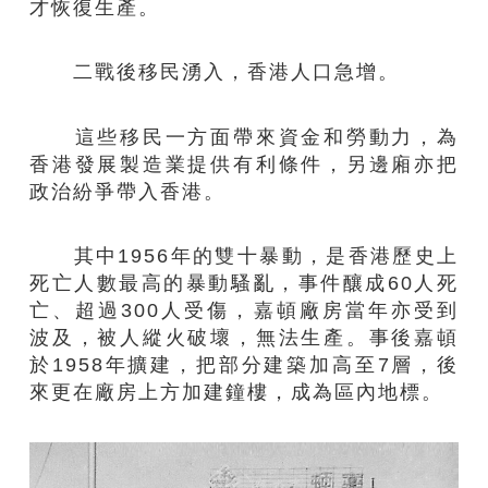
才恢復生產。
二戰後移民湧入，香港人口急增。
這些移民一方面帶來資金和勞動力，為
香港發展製造業提供有利條件，另邊廂亦把
政治紛爭帶入香港。
其中1956年的雙十暴動，是香港歷史上
死亡人數最高的暴動騷亂，事件釀成60人死
亡、超過300人受傷，嘉頓廠房當年亦受到
波及，被人縱火破壞，無法生產。事後嘉頓
於1958年擴建，把部分建築加高至7層，後
來更在廠房上方加建鐘樓，成為區內地標。