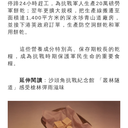
停蹄24小時趕工，為抗戰軍人生產20萬磅勞
軍餅乾；翌年更擴大規模，把生產線搬遷至
面積達1,400平方米的深水埗青山道廠房，
並接下港英政府訂單，生產防空洞餅乾和軍
用餅乾。
這些營養成分特別高、保存期較長的乾
糧，成為抗戰時期保護軍民生命的重要食
糧。
延伸閱讀
：
沙頭角抗戰紀念館 「叢林隧
道」感受槍林彈雨滋味