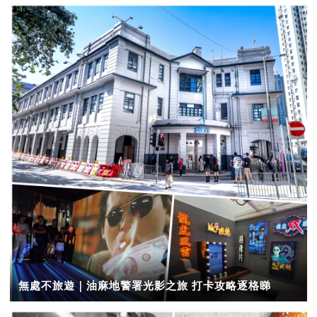
無處不旅遊｜油麻地警署光影之旅 打卡攻略逐格睇