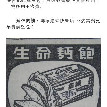
層會把蠟紙留起，用來包書或包其他東西，
一物多用不浪費。
延伸閱讀
：
哪家港式快餐店 比麥當勞更
早賣漢堡包？