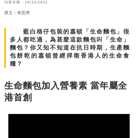
刊登日期 : 29/10/2022
撰文︰華思齊
藍白格仔包裝的
嘉頓
「生命麵包」很
多人都吃過，為甚麼這款麵包叫「生命」
麵包？你又知不知道在抗日時期，生產麵
包餅乾的嘉頓曾經捍衛香港人的生命食
糧？
生命麵包加入營養素 當年屬全
港首創