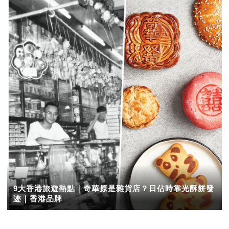
9大香港旅遊熱點｜奇華原是雜貨店？日佔時靠光酥餅發
迹｜香港品牌