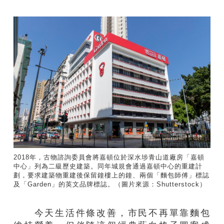
2018年，古物諮詢委員會將嘉頓位於深水埗青山道廠房「嘉頓
中心」列為二級歷史建築。同年城規會通過嘉頓中心的重建計
劃，要求建築物重建後保留鐘樓上的鐘、兩個「麵包師傅」標誌
及「Garden」的英文品牌標誌。（圖片來源：Shutterstock）
今天生活件條改善，市民不再單靠麵包