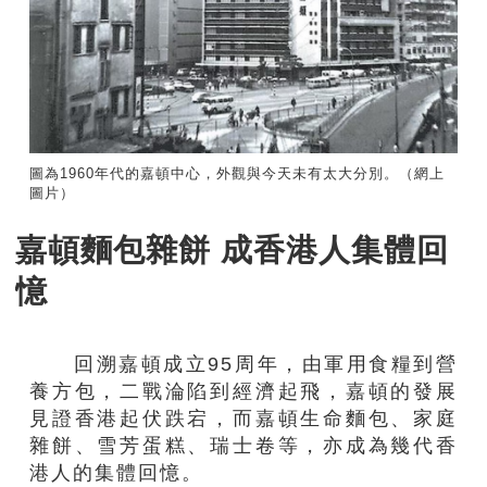
圖為1960年代的嘉頓中心，外觀與今天未有太大分別。（網上
圖片）
嘉頓麵包雜餅 成香港人集體回
憶
回溯嘉頓成立95周年，由軍用食糧到營
養方包，二戰淪陷到經濟起飛，嘉頓的發展
見證香港起伏跌宕，而嘉頓生命麵包、家庭
雜餅、雪芳蛋糕、瑞士卷等，亦成為幾代香
港人的集體回憶。