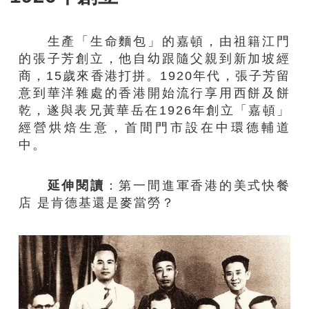
生產「生命麵包」的嘉頓，由祖籍江門
的張子芳創立，他自幼跟隨父親到新加坡經
商，15歲來香港打拼。1920年代，張子芳留
意到華洋雜處的香港開始流行享用西餅及餅
乾，遂與表兄黃華岳在1926年創立「嘉頓」
經營烘焙生意，首間門市設在中環德輔道
中。
延伸閱讀
：
第一間進軍香港的美式快餐
店 是肯德基還是麥當勞？