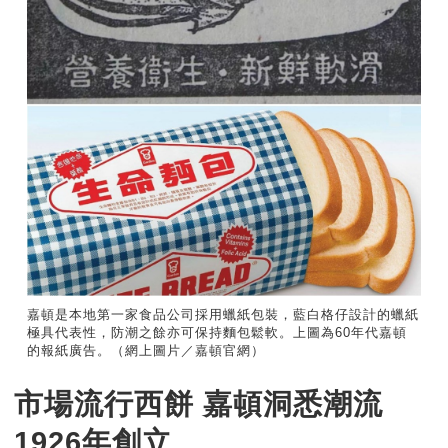
嘉頓是本地第一家食品公司採用蠟紙包裝，藍白格仔設計的蠟紙
極具代表性，防潮之餘亦可保持麵包鬆軟。上圖為60年代嘉頓
的報紙廣告。（網上圖片／嘉頓官網）
市場流行西餅 嘉頓洞悉潮流
1926年創立