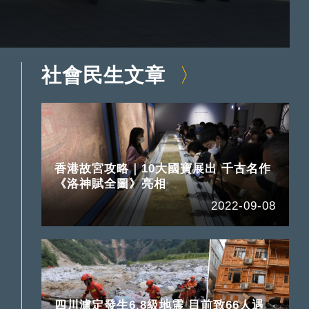
社會民生文章
香港故宮攻略｜10大國寶展出 千古名作
《洛神賦全圖》亮相
2022-09-08
四川瀘定發生6.8級地震 目前致66人遇