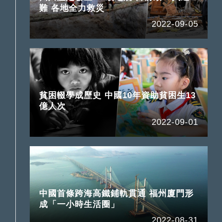
難 各地全力救災
2022-09-05
貧困輟學成歷史 中國10年資助貧困生13
億人次
2022-09-01
中國首條跨海高鐵鋪軌貫通 福州廈門形
成「一小時生活圈」
2022-08-31