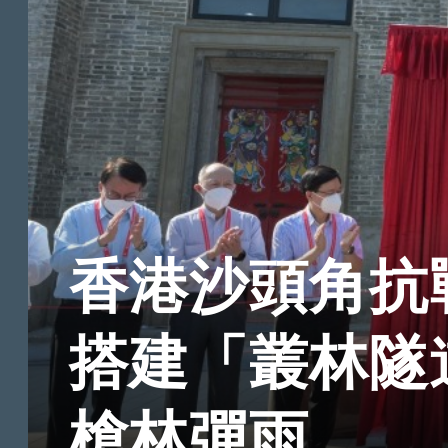
香港沙頭角抗
搭建「叢林隧
槍林彈雨