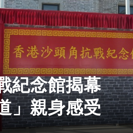
戰紀念館揭幕
道」親身感受