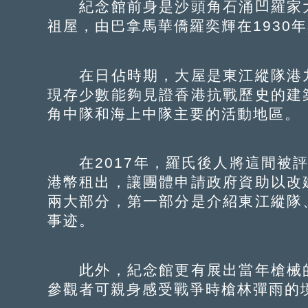
紀念館前身是沙頭角石涌凹羅家大
祖屋，由巴拿馬華僑羅奕輝在1930
在日佔時期，大屋是東江縱隊港九
現存少數能夠見證香港抗戰歷史的建
角中隊和海上中隊主要的活動地區。
在2017年，羅氏後人將這間被評
港幣租出，讓團體申請政府資助以改
兩大部分，第一部分是介紹東江縱隊
事迹。
此外，紀念館更有展出當年槍械的
參觀者可親身感受戰爭時槍林彈雨的