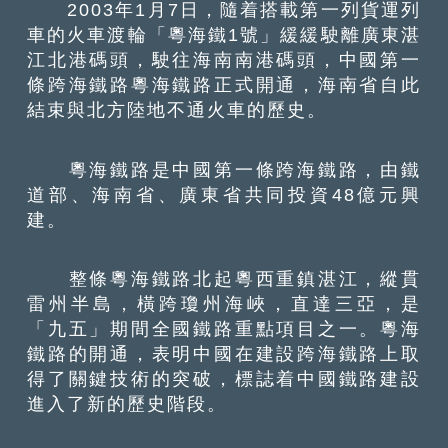
2003年1月7日，隨着搭載第一列貨運列
車的火車渡輪「粵海鐵1號」緩緩駛離廣東湛
江北港碼頭，駛往海南南港碼頭，中國第一
條跨海鐵路粵海鐵路正式開通，海南省自此
結束與北方陸地不通火車的歷史。
粵海鐵路是中國第一條跨海鐵路，由鐵
道部、海南省、廣東省共同投資48億元興
建。
整條粵海鐵路北起粵西重鎮湛江，縱貫
雷州半島，橫跨瓊州海峽，直達三亞，是
「九五」期間全國鐵路重點項目之一。粵海
鐵路的開通，表明中國在建設跨海鐵路上取
得了關鍵技術的突破，標誌着中國鐵路建設
進入了新的歷史階段。