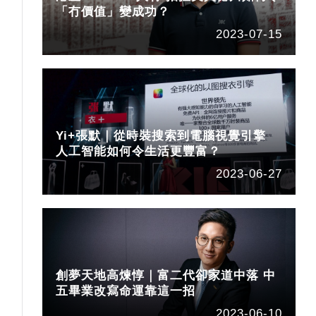
「冇價值」變成功？
2023-07-15
Yi+張默｜從時裝搜索到電腦視覺引擎
人工智能如何令生活更豐富？
2023-06-27
創夢天地高煉惇｜富二代卻家道中落 中
五畢業改寫命運靠這一招
2023-06-10