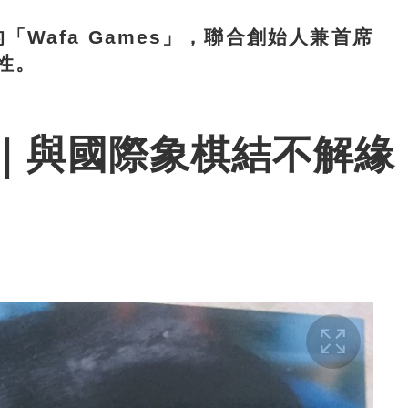
Wafa Games」，聯合創始人兼首席
性。
曉思｜與國際象棋結不解緣