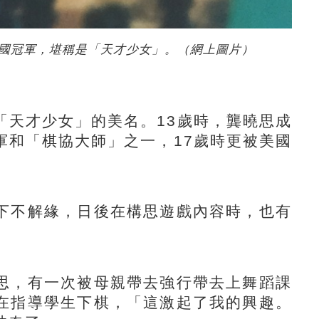
國冠軍，堪稱是「天才少女」。（網上圖片）
天才少女」的美名。13歲時，龔曉思成
軍和「棋協大師」之一，17歲時更被美國
不解緣，日後在構思遊戲內容時，也有
，有一次被母親帶去強行帶去上舞蹈課
在指導學生下棋，「這激起了我的興趣。