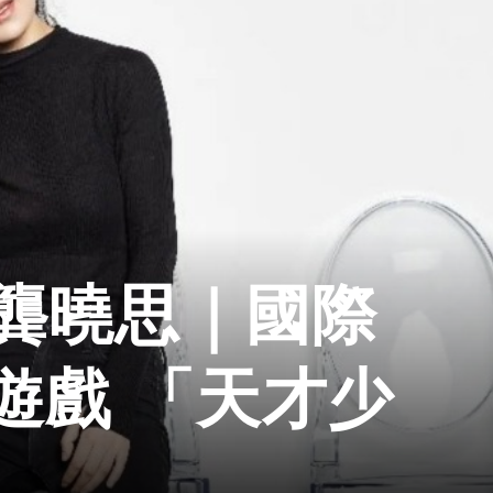
es龔曉思｜國際
遊戲 「天才少