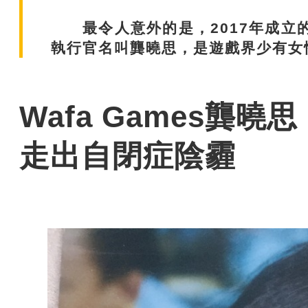
最令人意外的是，2017年成立的「
執行官名叫龔曉思，是遊戲界少有女
Wafa Games龔
走出自閉症陰霾