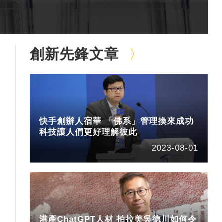
創新先鋒文章
快手創辦人宿華 「佛系」管理換來成功
科技讓人們更好理解彼此
2023-08-01
港產ChatGPT人材 拍拉美吳德川如何令