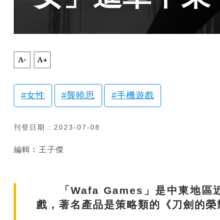
A-
A+
女性
龔曉思
手機遊戲
刊登日期 : 2023-07-08
編輯︰王子傑
「Wafa Games」是中東地
戲，著名產品是策略類的《刀劍的榮