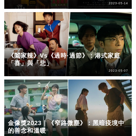
2023-05-14
《闔家辣》Vs《過時·過節》：港式家庭
「喜」與「悲」
2023-05-07
金像獎2023｜《窄路微塵》：黑暗疫境中
的善念和溫暖