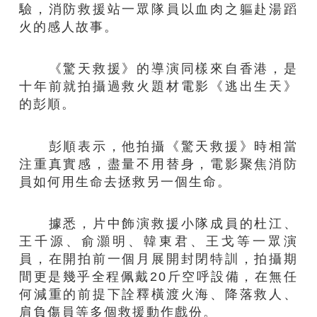
驗，消防救援站一眾隊員以血肉之軀赴湯蹈
火的感人故事。
《驚天救援》的導演同樣來自香港，是
十年前就拍攝過救火題材電影《逃出生天》
的彭順。
彭順表示，他拍攝《驚天救援》時相當
注重真實感，盡量不用替身，電影聚焦消防
員如何用生命去拯救另一個生命。
據悉，片中飾演救援小隊成員的杜江、
王千源、俞灝明、韓東君、王戈等一眾演
員，在開拍前一個月展開封閉特訓，拍攝期
間更是幾乎全程佩戴20斤空呼設備，在無任
何減重的前提下詮釋橫渡火海、降落救人、
肩負傷員等多個救援動作戲份。