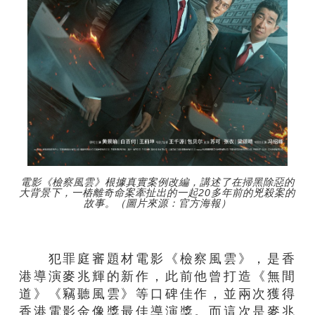
電影《檢察風雲》根據真實案例改編，講述了在掃黑除惡的
大背景下，一樁離奇命案牽扯出的一起20多年前的兇殺案的
故事。（圖片來源：官方海報）
犯罪庭審題材電影《檢察風雲》，是香
港導演麥兆輝的新作，此前他曾打造《無間
道》《竊聽風雲》等口碑佳作，並兩次獲得
香港電影金像獎最佳導演獎。而這次是麥兆