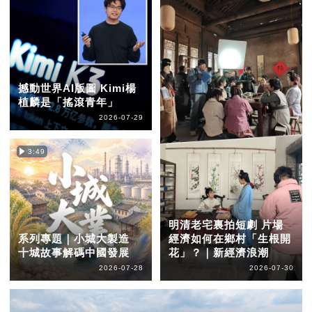
撼動世界AI版圖 Kimi楊
植麟是「搖滾青年」
2026-07-29
3:49
明清老宅裏拍短劇 片場
系列專題｜小城大製造
經濟如何在鄉村「生根開
十城故事解碼中國發展
花」？｜新經濟浪潮
2026-07-28
2026-07-30