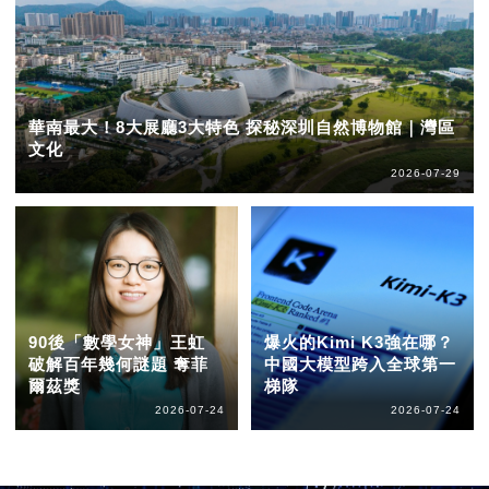
華南最大！8大展廳3大特色 探秘深圳自然博物館｜灣區
文化
2026-07-29
90後「數學女神」王虹
爆火的Kimi K3強在哪？
破解百年幾何謎題 奪菲
中國大模型跨入全球第一
爾茲獎
梯隊
2026-07-24
2026-07-24