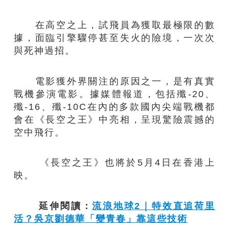
在高空之上，試飛員為獲取最極限的數
據，面臨引擎驟停甚至失火的險境，一次次
與死神過招。
電影獲外界關注的原因之一，是有真實
戰機參演電影。據媒體報道，包括殲-20、
殲-16、殲-10C在內的多款國內尖端戰機都
會在《長空之王》中亮相，呈現驚險震撼的
空中飛行。
《長空之王》也將於5月4日在香港上
映。
延伸閱讀：
流浪地球2｜特效直追荷里
活？吳京劉德華「變青春」靠這些技術