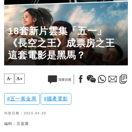
18套新片雲集「五一」
《長空之王》成票房之王
這套電影是黑馬？
A-
A+
我要回應
五一黃金周
國產電影
刊登日期 : 2023-04-30
編輯︰言嘉庸