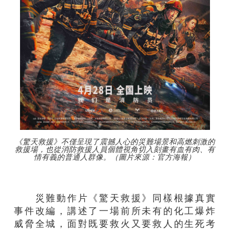
《驚天救援》不僅呈現了震撼人心的災難場景和高燃刺激的
救援場，也從消防救援人員個體視角切入刻畫有血有肉、有
情有義的普通人群像。（圖片來源：官方海報）
災難動作片《驚天救援》同樣根據真實
事件改編，講述了一場前所未有的化工爆炸
威脅全城，面對既要救火又要救人的生死考