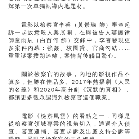
輝第一次單獨執導內地題材。
電影以檢察官李睿（黃景瑜 飾）審查起
訴一起故意殺人案展開，在與被告人辯護律
師童雨辰（白百何 飾）交鋒中，李睿發現更
多案件內幕：強姦、校園貸、官商勾結……
重重謎案撲朔迷離，案情背後觸目驚心。
關於檢察官的故事，內地的影視作品不
算多，但勝在佳品多。2017年熱播劇《人民
的名義》和2020年高分劇《沉默的真相》，
都讓更多觀眾認識到檢察官這個職業。
電影《檢察風雲》的看點之一，同樣是
從檢察官領域專業的視角切入，通過介入偵
查、審查逮捕、審查起訴及出庭支持公訴等