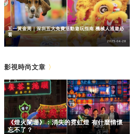
五一黃金周｜深圳五大免費活動遊玩指南 機械人巡遊必
看
2025-04-28
影視時尚文章
《燈火闌珊》：消失的霓虹燈 有什麼情懷
忘不了？