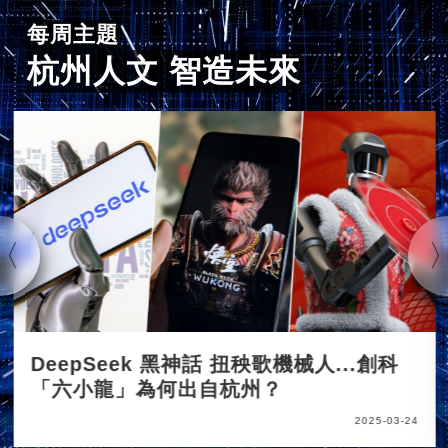
每周主題
杭州人文 智造未來
DeepSeek 黑神話 扭秧歌機械人...創科
「六小龍」為何出自杭州？
2025-03-24