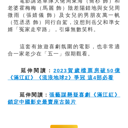
電影講述車隊大佬周東海（喬杉 飾）和
老婆霍梅梅（馬麗 飾）陰差陽錯地與女兒周
微雨（張婧儀 飾）及女兒的男朋友萬一帆
（范丞丞 飾）同行自駕，沒想到岳父和準女
婿「冤家走窄路」，引爆無數笑料。
這套有旅遊喜劇氛圍的電影，也非常適
合一家老少在「五一」假期觀看。
延伸閱讀：
2023賀歲檔票房破50億
《滿江紅》《流浪地球2》爭冠 這4部必看
延伸閱讀：
張藝謀懸疑喜劇《滿江紅》
鎖定中國影史最賣座古裝片