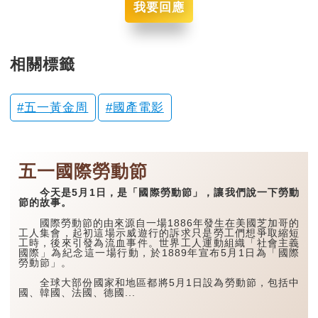
我要回應
相關標籤
五一黃金周
國產電影
五一國際勞動節
今天是5月1日，是「國際勞動節」，讓我們說一下勞動
節的故事。
國際勞動節的由來源自一場1886年發生在美國芝加哥的
工人集會，起初這場示威遊行的訴求只是勞工們想爭取縮短
工時，後來引發為流血事件。世界工人運動組織「社會主義
國際」為紀念這一場行動，於1889年宣布5月1日為「國際
勞動節」。
全球大部份國家和地區都將5月1日設為勞動節，包括中
國、韓國、法國、德國...