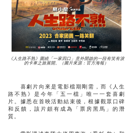
《人生路不熟》圍繞「一家四口」意外開啟的一段有笑有淚
的卡車之旅展開。（圖片來源：官方海報）
喜劇片向來是電影檔期剛需，而《人生
路不熟》是今年「五一檔」唯一一套喜劇
片。據悉在首映活動結束後，根據觀眾口碑
和反饋，該片頗有成為「票房黑馬」的潛
質。