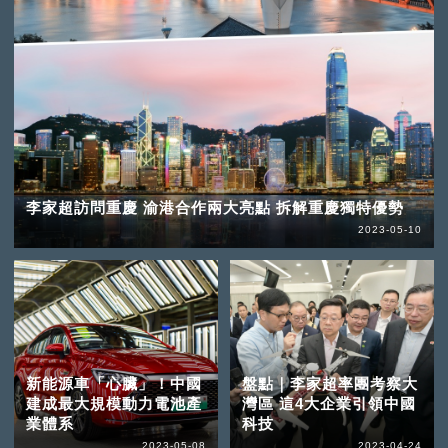
李家超訪問重慶 渝港合作兩大亮點 拆解重慶獨特優勢
2023-05-10
新能源車「心臟」！中國
盤點｜李家超率團考察大
建成最大規模動力電池產
灣區 這4大企業引領中國
業體系
科技
2023-05-08
2023-04-24