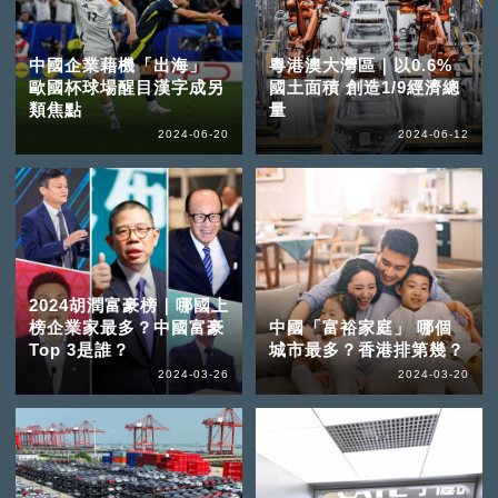
中國企業藉機「出海」
粵港澳大灣區｜以0.6%
歐國杯球場醒目漢字成另
國土面積 創造1/9經濟總
類焦點
量
2024-06-20
2024-06-12
2024胡潤富豪榜｜哪國上
榜企業家最多？中國富豪
中國「富裕家庭」 哪個
Top 3是誰？
城市最多？香港排第幾？
2024-03-26
2024-03-20