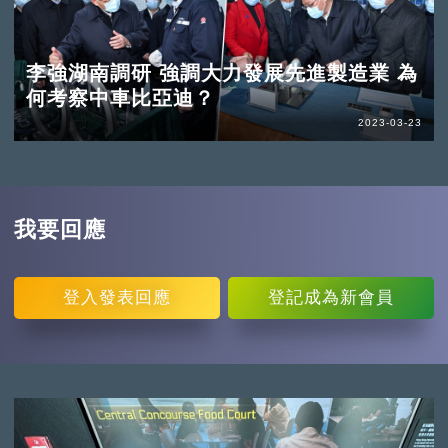
李強湖南調研 強調大力發展先進製造業 為
何考察中車比亞迪？
2023-03-23
我要回應
登入
發表回應
登記
成為新會員