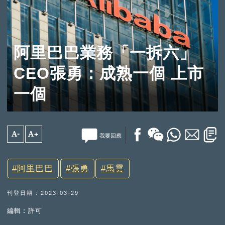
阿里巴巴業務「一拆六」
CEO張勇：成熟一個 上市
一個
A-
A+
我要回應
阿里巴巴
張勇
馬雲
刊登日期 : 2023-03-29
編輯︰許可