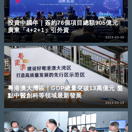
投資中國年｜簽約76個項目總額905億元
廣東「4+2+1」引外資
2023-03-30
粵港澳大灣區｜GDP總量突破13萬億元 盤
點中醫創科等領域最新發展
2023-03-23