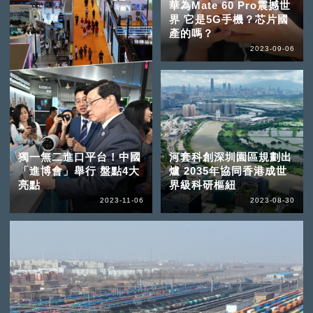
華為Mate 60 Pro震撼世
界 它是5G手機？芯片國
產的嗎？
2023-09-06
獨一無二進口平台！中國
河套科創深圳園區規劃出
「進博會」舉行 盤點4大
爐 2035年協同香港成世
亮點
界級科研樞紐
2023-11-06
2023-08-30