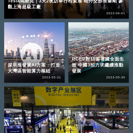
Tesla馬斯克｜3天2夜訪華行程緊湊 晤外交部長秦剛 參
觀上海超級工廠
2023-06-01
RCEP對15簽署國全面生
深圳推發展AI方案：打造
效 中國3招力求繼續推動
大灣區智能算力樞紐
發展
2023-05-31
2023-05-30