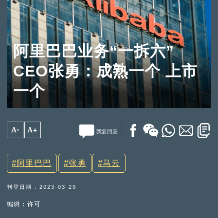
阿里巴巴业务“一拆六”
CEO张勇：成熟一个 上市
一个
A-
A+
我要回应
阿里巴巴
张勇
马云
刊登日期 : 2023-03-29
编辑︰许可