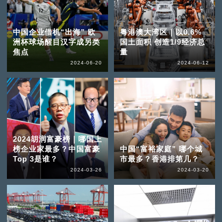
中国企业借机“出海” 欧
粤港澳大湾区｜以0.6%
洲杯球场醒目汉字成另类
国土面积 创造1/9经济总
焦点
量
2024-06-20
2024-06-12
2024胡润富豪榜｜哪国上
榜企业家最多？中国富豪
中国“富裕家庭” 哪个城
Top 3是谁？
市最多？香港排第几？
2024-03-26
2024-03-20