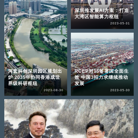
深圳推发展AI方案：打造
大湾区智能算力枢纽
2023-05-31
河套科创深圳园区规划出
RCEP对15签署国全面生
炉 2035年协同香港成世
效 中国3招力求继续推动
界级科研枢纽
发展
2023-08-30
2023-05-30