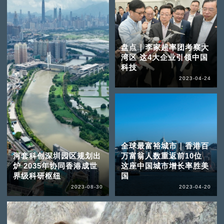
盘点｜李家超率团考察大
湾区 这4大企业引领中国
科技
2023-04-24
全球最富裕城市｜香港百
河套科创深圳园区规划出
万富翁人数重返前10位
炉 2035年协同香港成世
这座中国城市增长率胜美
界级科研枢纽
国
2023-08-30
2023-04-20