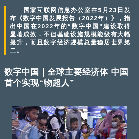
国家互联网信息办公室在5月23日发
布《数字中国发展报告（2022年）》，指
出中国在2022年的“数字中国”建设取得
显著成效，不但基础设施规模能级有大幅
提升，而且数字经济规模总量稳居世界第
二。
数字中国｜全球主要经济体 中国
首个实现“物超人”