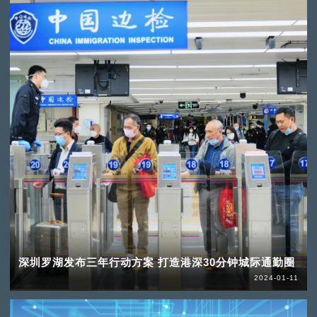
深圳罗湖发布三年行动方案 打造港深30分钟城际通勤圈
2024-01-11