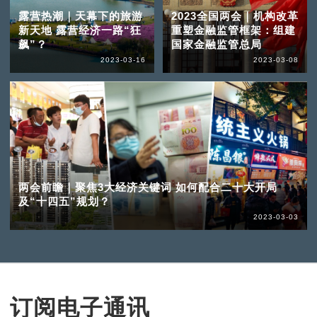
露营热潮｜天幕下的旅游
2023全国两会｜机构改革
新天地 露营经济一路“狂
重塑金融监管框架：组建
飙”？
国家金融监管总局
2023-03-16
2023-03-08
两会前瞻｜聚焦3大经济关键词 如何配合二十大开局
及“十四五”规划？
2023-03-03
订阅电子通讯