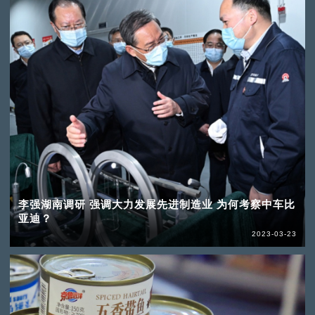
李强湖南调研 强调大力发展先进制造业 为何考察中车比
亚迪？
2023-03-23