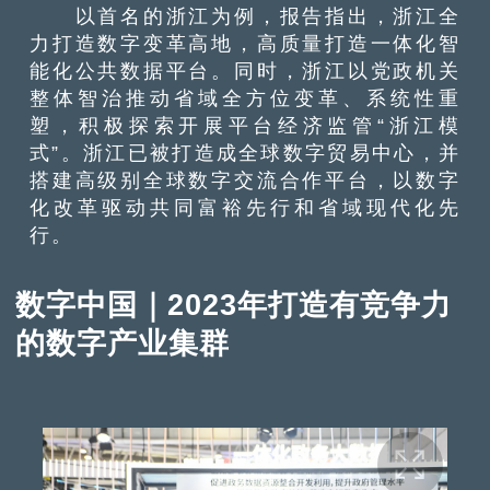
以首名的浙江为例，报告指出，浙江全
力打造数字变革高地，高质量打造一体化智
能化公共数据平台。同时，浙江以党政机关
整体智治推动省域全方位变革、系统性重
塑，积极探索开展平台经济监管“浙江模
式”。浙江已被打造成全球数字贸易中心，并
搭建高级别全球数字交流合作平台，以数字
化改革驱动共同富裕先行和省域现代化先
行。
数字中国｜2023年打造有竞争力
的数字产业集群