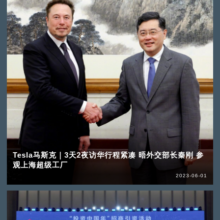
Tesla马斯克｜3天2夜访华行程紧凑 晤外交部长秦刚 参
观上海超级工厂
2023-06-01