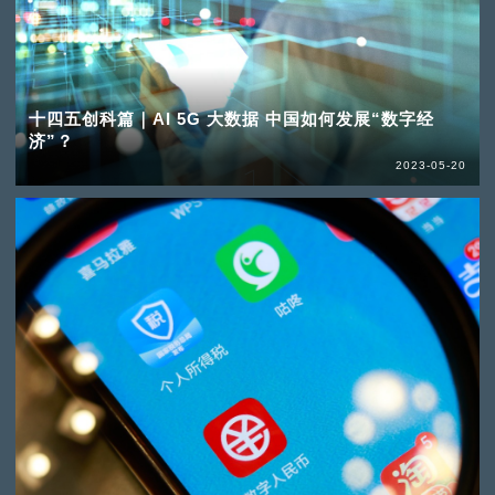
十四五创科篇｜AI 5G 大数据 中国如何发展“数字经
济”？
2023-05-20