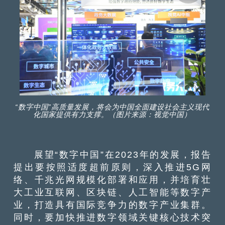
“数字中国”高质量发展，将会为中国全面建设社会主义现代
化国家提供有力支撑。（图片来源：视觉中国）
展望“数字中国”在2023年的发展，报告
提出要按照适度超前原则，深入推进5G网
络、千兆光网规模化部署和应用，并培育壮
大工业互联网、区块链、人工智能等数字产
业，打造具有国际竞争力的数字产业集群。
同时，要加快推进数字领域关键核心技术突