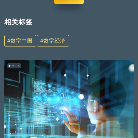
相关标签
数字中国
数字经济
2:05