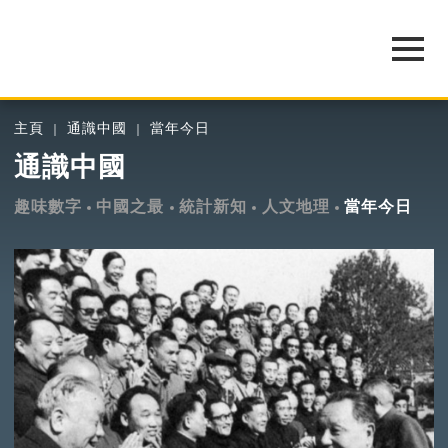
主頁
通識中國
當年今日
通識中國
趣味數字
中國之最
統計新知
人文地理
當年今日