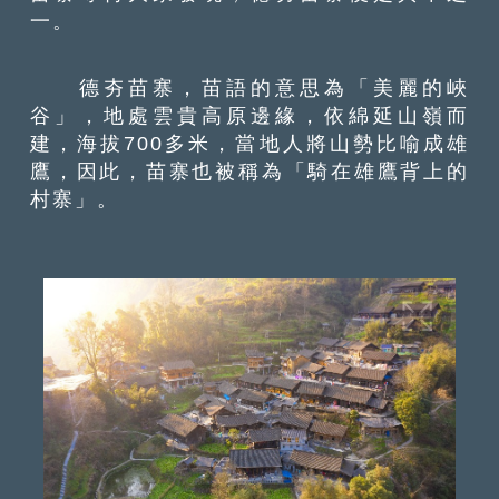
一。
德夯苗寨，苗語的意思為「美麗的峽
谷」，地處雲貴高原邊緣，依綿延山嶺而
建，海拔700多米，當地人將山勢比喻成雄
鷹，因此，苗寨也被稱為「騎在雄鷹背上的
村寨」。