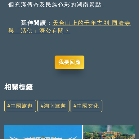
個充滿傳奇及民族色彩的湖南景點。
延伸閲讀：
天台山上的千年古刹 國清寺
與「活佛」濟公有關？
我要回應
相關標籤
中國旅遊
湖南旅遊
中國文化