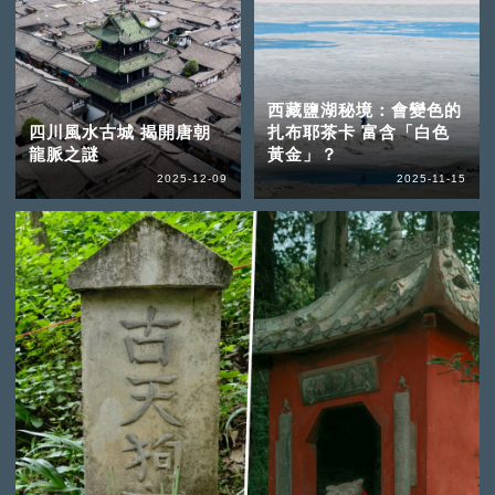
西藏鹽湖秘境：會變色的
四川風水古城 揭開唐朝
扎布耶茶卡 富含「白色
龍脈之謎
黃金」？
2025-12-09
2025-11-15