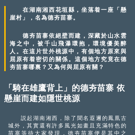
在湖南湘西花垣縣，坐落着一座「懸
崖村」，名為德夯苗寨。
德夯苗寨依絕壁而建，深藏於山水雲
海之中，被千山飛瀑環抱，環境優美醉
人。在這片世外桃源中，有個地方原來與
屈原有着密切的關係。這個地方究竟在德
夯苗寨哪裏？又為何與屈原有關？
「騎在雄鷹背上」的德夯苗寨 依
懸崖而建如隱世桃源
説起湖南湘西，除了聞名遐邇的鳳凰古
城外，其實還有許多風光如畫且充滿特色的
苗寨等待大家發現，德夯苗寨便是其中之