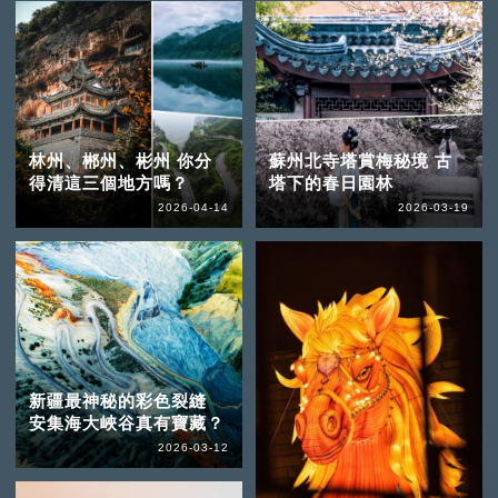
林州、郴州、彬州 你分
蘇州北寺塔賞梅秘境 古
得清這三個地方嗎？
塔下的春日園林
2026-04-14
2026-03-19
新疆最神秘的彩色裂縫
安集海大峽谷真有寶藏？
2026-03-12