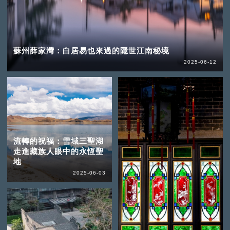
蘇州薛家灣：白居易也來過的隱世江南秘境
2025-06-12
流轉的祝福：雪域三聖湖
走進藏族人眼中的永恆聖
地
2025-06-03