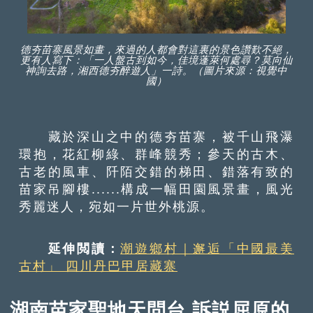
德夯苗寨風景如畫，來過的人都會對這裏的景色讚歎不絕，
更有人寫下：「一人盤古到如今，佳境蓬萊何處尋？莫向仙
神詢去路，湘西德夯醉遊人」一詩。（圖片來源：視覺中
國）
藏於深山之中的德夯苗寨，被千山飛瀑
環抱，花紅柳綠、群峰競秀；參天的古木、
古老的風車、阡陌交錯的梯田、錯落有致的
苗家吊腳樓......構成一幅田園風景畫，風光
秀麗迷人，宛如一片世外桃源。
延伸閲讀：
潮遊鄉村｜邂逅「中國最美
古村」 四川丹巴甲居藏寨
湖南苗家聖地天問台 訴説屈原的