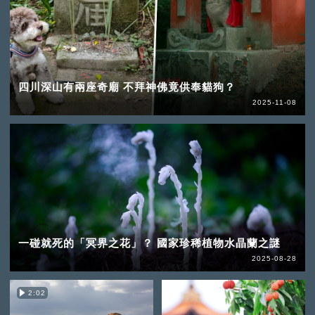
四川深山有兩座奇廟 不拜神佛竟供奉貓狗？
2025-11-08
一碰就死的「冥界之花」？ 國家珍稀植物水晶蘭之謎
2025-08-28
2:02