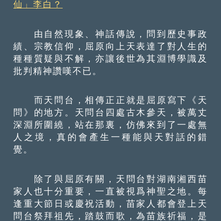
仙」李白？
由自然現象、神話傳說，問到歷史事政
績、宗教信仰，屈原向上天表達了對人生的
種種質疑與不解，亦讓後世為其淵博學識及
批判精神讚嘆不已。
而天問台，相傳正正就是屈原寫下《天
問》的地方。天問台四處古木參天，被萬丈
深淵所圍繞，站在那裏，仿佛來到了一處無
人之境，真的會產生一種能與天對話的錯
覺。
除了與屈原有關，天問台對湖南湘西苗
家人也十分重要，一直被視爲神聖之地。每
逢重大節日或慶祝活動，苗家人都會登上天
問台祭拜祖先，踏鼓而歌，為苗族祈福，是