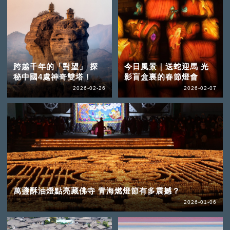
跨越千年的「對望」 探
今日風景｜送蛇迎馬 光
秘中國4處神奇雙塔！
影盲盒裏的春節燈會
2026-02-26
2026-02-07
萬盞酥油燈點亮藏佛寺 青海燃燈節有多震撼？
2026-01-06