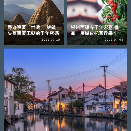
尋迹寧夏「世遺」 解鎖
福州西禪寺千年宋荔 僅
失落西夏王朝的千年密碼
靠一層樹皮托百斤果？
2025-07-15
2025-07-08