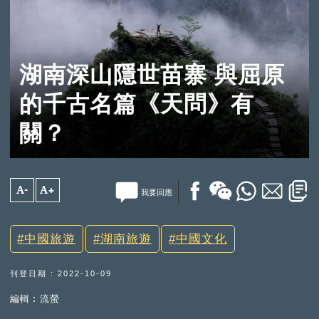
湖南深山隱世苗寨 與屈原
的千古名篇《天問》有
關？
A-
A+
我要回應
中國旅遊
湖南旅遊
中國文化
刊登日期 : 2022-10-09
編輯︰流螢