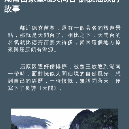
故事
鄰近德夯苗寨，還有一個著名的旅遊景
點，那就是天問台了。相比之下，天問台的
名氣就比德夯苗寨大得多，皆因這個地方原
來與屈原頗有淵源。
屈原因遭奸佞排擠，被楚王放逐到湖南
一帶時，面對恍似人間仙境的自然風光，想
到自己的經歷，一時憤慨，無語問蒼天，便
寫下了長詩《天問》。