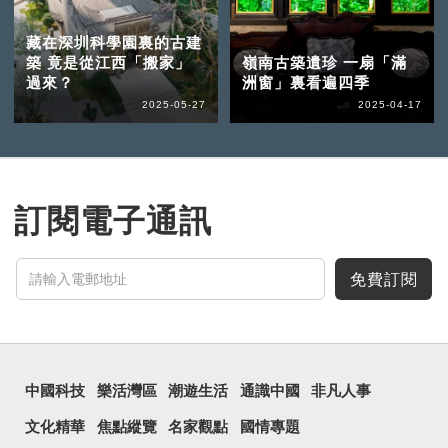
藏在深圳科學園裏的古建
築 竟是從江西「搬家」
嶺南古築遺珍 一扇「滿
過來？
洲窗」裏看遍四季
2025-05-27
2025-04-17
訂閱電子通訊
免費訂閱
中國科技
樂活灣區
潮遊生活
通識中國
非凡人事
文化精華
焦點縱覽
名家觀點
國情專題