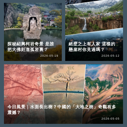
探秘紹興柯岩奇景 是誰
絕壁之上有人家 這樣的
把大佛刻進孤岩裏？
懸崖村你見過嗎？
2026-05-19
2026-05-12
今日風景｜水面長出樹？中國的「大地之樹」奇觀有多
震撼？
2026-05-05