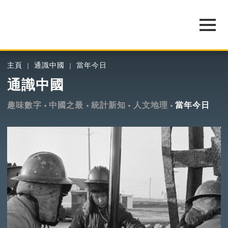
主頁
通識中國
當年今日
通識中國
趣味數字
中國之最
統計新知
人文地理
當年今日