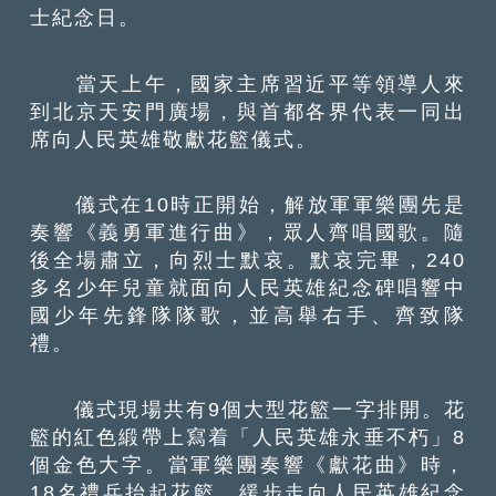
士紀念日。
當天上午，國家主席習近平等領導人來
到北京天安門廣場，與首都各界代表一同出
席向人民英雄敬獻花籃儀式。
儀式在10時正開始，解放軍軍樂團先是
奏響《義勇軍進行曲》，眾人齊唱國歌。隨
後全場肅立，向烈士默哀。默哀完畢，240
多名少年兒童就面向人民英雄紀念碑唱響中
國少年先鋒隊隊歌，並高舉右手、齊致隊
禮。
儀式現場共有9個大型花籃一字排開。花
籃的紅色緞帶上寫着「人民英雄永垂不朽」8
個金色大字。當軍樂團奏響《獻花曲》時，
18名禮兵抬起花籃，緩步走向人民英雄紀念