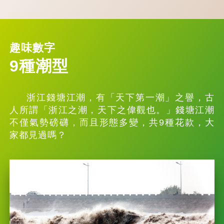
趣味數字
9種潮型
浙江錢塘江潮，有「天下第一潮」之譽，古
人所謂「浙江之潮，天下之偉觀也。」錢塘江潮
不僅氣勢磅礴，而且形態多變，共9種花款，大
家都見過嗎？