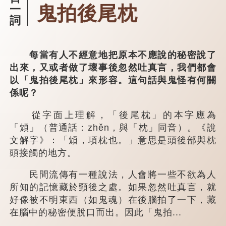
鬼拍後尾枕
一
詞
每當有人不經意地把原本不應說的秘密說了
出來，又或者做了壞事後忽然吐真言，我們都會
以「鬼拍後尾枕」來形容。這句話與鬼怪有何關
係呢？
從字面上理解，「後尾枕」的本字應為
「䪴」（普通話：zhěn，與「枕」同音）。《說
文解字》：「䪴，項枕也。」意思是頭後部與枕
頭接觸的地方。
民間流傳有一種說法，人會將一些不欲為人
所知的記憶藏於頸後之處。如果忽然吐真言，就
好像被不明東西（如鬼魂）在後腦拍了一下，藏
在腦中的秘密便脫口而出。因此「鬼拍...