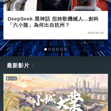
DeepSeek 黑神話 扭秧歌機械人...創科
「六小龍」為何出自杭州？
2025-03-24
最新影片
3:49