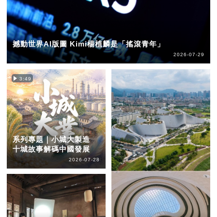
撼動世界AI版圖 Kimi楊植麟是「搖滾青年」
2026-07-29
3:49
系列專題｜小城大製造
十城故事解碼中國發展
2026-07-28