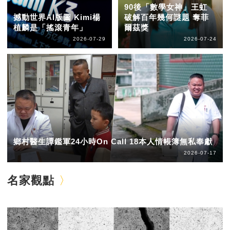
90後「數學女神」王虹
撼動世界AI版圖 Kimi楊
破解百年幾何謎題 奪菲
植麟是「搖滾青年」
爾茲獎
2026-07-29
2026-07-24
鄉村醫生譚鑑軍24小時On Call 18本人情帳簿無私奉獻
2026-07-17
名家觀點