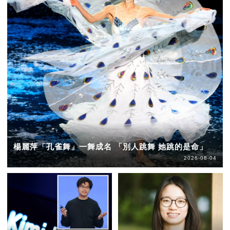
楊麗萍「孔雀舞」一舞成名 「別人跳舞 她跳的是命」
2026-08-04