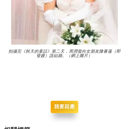
拍攝完《秋天的童話》第二天，周潤發向女朋友陳薈蓮（即
發嫂）說結婚。（網上圖片）
我要回應