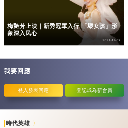
梅艷芳上映｜新秀冠軍入行 「壞女孩」形
象深入民心
2021-11-09
我要回應
登入
發表回應
登記
成為新會員
時代英雄