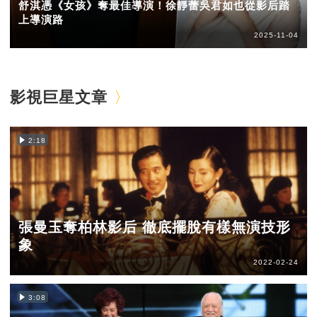
舒淇憑《女孩》奪最佳導演！徐靜蕾吳君如也從影后踏
上導演路
2025-11-04
影視巨星文章
2:18
張曼玉奪柏林影后 徹底擺脫有樣無演技形
象
2022-02-24
3:08