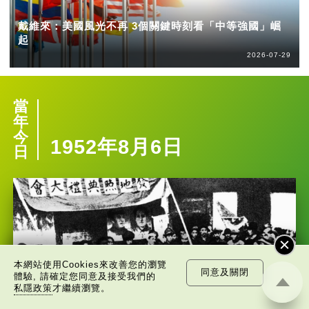
戴維來：美國風光不再 3個關鍵時刻看「中等強國」崛
起
2026-07-29
當
年
今
1952年8月6日
日
本網站使用Cookies來改善您的瀏覽
同意及關閉
體驗, 請確定您同意及接受我們的
私隱政策
才繼續瀏覽。