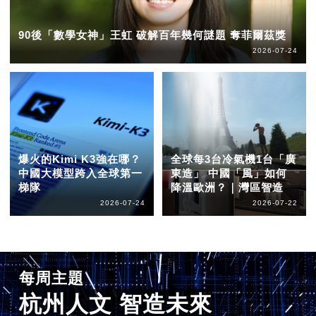
90後「數學女神」王虹 破解百年幾何謎題 奪菲爾茲獎
2026-07-24
爆火的Kimi K3強在哪？
全球每3台冷氣機1台「廣
中國大模型跨入全球第一
東造」 中國「風」如何
梯隊
降溫歐洲？｜灣區智造
2026-07-24
2026-07-22
每周主題
杭州人文 智造未來