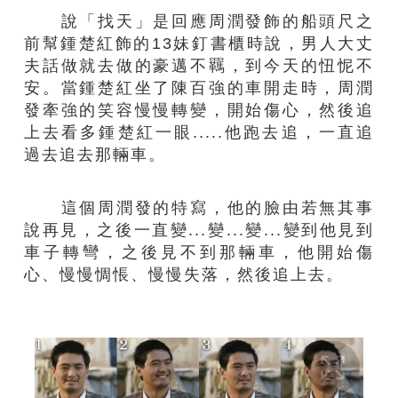
說「找天」是回應周潤發飾的船頭尺之
前幫鍾楚紅飾的13妹釘書櫃時說，男人大丈
夫話做就去做的豪邁不羈，到今天的忸怩不
安。當鍾楚紅坐了陳百強的車開走時，周潤
發牽強的笑容慢慢轉變，開始傷心，然後追
上去看多鍾楚紅一眼.....他跑去追，一直追
過去追去那輛車。
這個周潤發的特寫，他的臉由若無其事
說再見，之後一直變...變...變...變到他見到
車子轉彎，之後見不到那輛車，他開始傷
心、慢慢惆悵、慢慢失落，然後追上去。