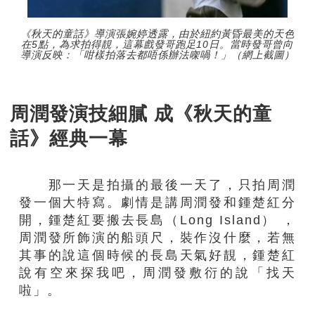
《秋天的童話》導演張婉婷透露，由於紐約黃昏最美的天色
在5點，為求拍得靚，這幕戲發哥跑足10日。當時發哥曾向
導演反映：「咁樣拍落去都唔係辦法㗎喎！」（網上截圖）
周潤發演技細膩 成《秋天的童
話》經典一幕
那一天是拍攝的最後一天了，只拍周潤
發一個大特寫。劇情是講周潤發和鍾楚紅分
開，鍾楚紅要搬去長島（Long Island） ，
周潤發所飾演的船頭尺，裝作沒什麼，若無
其事的說這個時候的長島天氣好靚，鍾楚紅
說有空來探我吧，周潤發敷衍的說「找天
啦」。