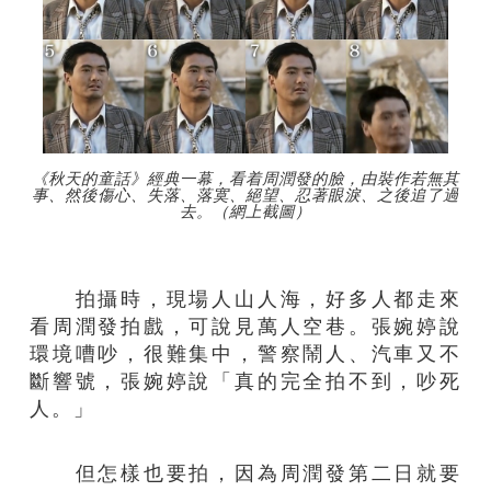
《秋天的童話》經典一幕，看着周潤發的臉，由裝作若無其
事、然後傷心、失落、落寞、絕望、忍著眼淚、之後追了過
去。（網上截圖）
拍攝時，現場人山人海，好多人都走來
看周潤發拍戲，可說見萬人空巷。張婉婷說
環境嘈吵，很難集中，警察鬧人、汽車又不
斷響號，張婉婷說「真的完全拍不到，吵死
人。」
但怎樣也要拍，因為周潤發第二日就要