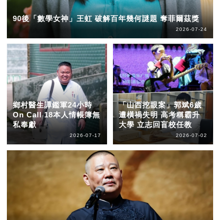
90後「數學女神」王虹 破解百年幾何謎題 奪菲爾茲獎
2026-07-24
鄉村醫生譚鑑軍24小時
「山西挖眼案」郭斌6歲
On Call 18本人情帳簿無
遭橫禍失明 高考稱霸升
私奉獻
大學 立志回盲校任教
2026-07-17
2026-07-02