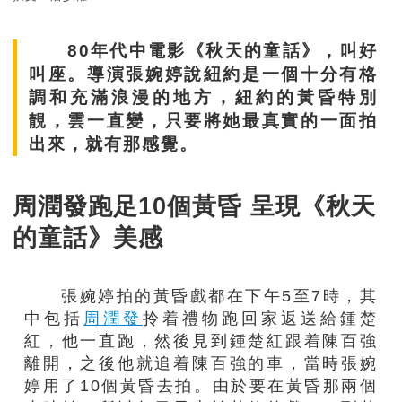
80年代中電影《秋天的童話》，叫好
叫座。導演張婉婷說紐約是一個十分有格
調和充滿浪漫的地方，紐約的黃昏特別
靚，雲一直變，只要將她最真實的一面拍
出來，就有那感覺。
周潤發跑足10個黃昏 呈現《秋天
的童話》美感
張婉婷拍的黃昏戲都在下午5至7時，其
中包括
周潤發
拎着禮物跑回家返送給鍾楚
紅，他一直跑，然後見到鍾楚紅跟着陳百強
離開，之後他就追着陳百強的車，當時張婉
婷用了10個黃昏去拍。由於要在黃昏那兩個