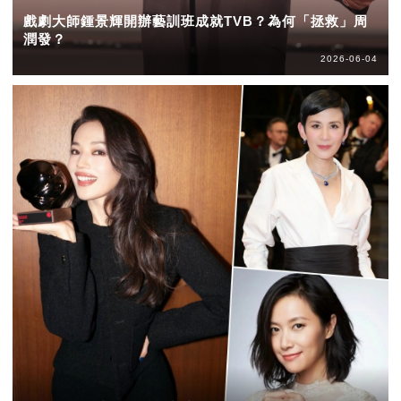
戲劇大師鍾景輝開辦藝訓班成就TVB？為何「拯救」周
潤發？
2026-06-04