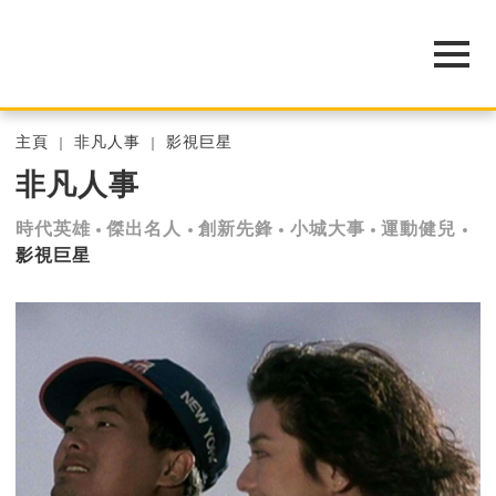
主頁
非凡人事
影視巨星
非凡人事
時代英雄
傑出名人
創新先鋒
小城大事
運動健兒
影視巨星