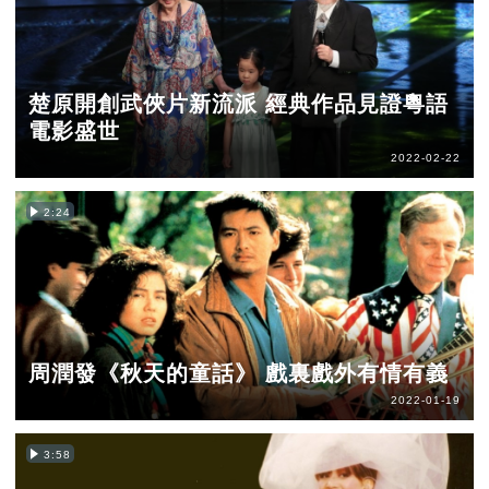
楚原開創武俠片新流派 經典作品見證粵語
電影盛世
2022-02-22
2:24
周潤發《秋天的童話》 戲裏戲外有情有義
2022-01-19
3:58