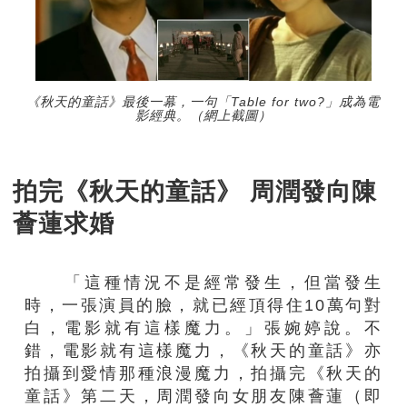
《秋天的童話》最後一幕，一句「Table for two?」成為電
影經典。（網上截圖）
拍完《秋天的童話》 周潤發向陳
薈蓮求婚
「這種情況不是經常發生，但當發生
時，一張演員的臉，就已經頂得住10萬句對
白，電影就有這樣魔力。」張婉婷說。不
錯，電影就有這樣魔力，《秋天的童話》亦
拍攝到愛情那種浪漫魔力，拍攝完《秋天的
童話》第二天，周潤發向女朋友陳薈蓮（即