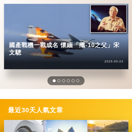
國產戰機一戰成名 懷緬「殲-10之父」宋
文驄
2025-05-23
最近30天人氣文章