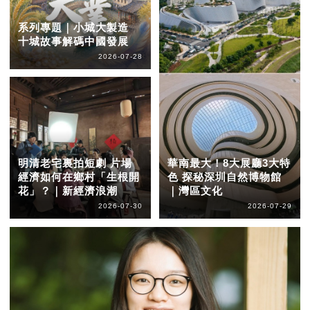
系列專題｜小城大製造
十城故事解碼中國發展
2026-07-28
明清老宅裏拍短劇 片場
華南最大！8大展廳3大特
經濟如何在鄉村「生根開
色 探秘深圳自然博物館
花」？｜新經濟浪潮
｜灣區文化
2026-07-30
2026-07-29