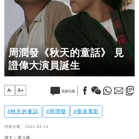
周潤發《秋天的童話》 見
證偉大演員誕生
A-
A+
我要回應
秋天的童話
周潤發
香港電影
刊登日期 : 2022-02-14
撰文︰潘少權