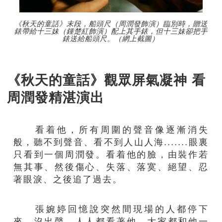
《秋天的童話》末段，船頭尺（周潤發飾演）臨別時，贈送
錶帶給十三妹（鍾楚紅飾演）配上其手錶，但十三妹卻把手
錶送給船頭尺。（網上截圖）
《秋天的童話》觀眾屏氣凝神 看
周潤發精湛演出
看着他，所有周圍的聲音像逐漸消失
般，聽不到聲音、看不到人山人海.......眼裏
只看到一個周潤發。看着他的臉，由裝作若
無其事、然後傷心、失落、落寞、絕望、忍
著眼淚、之後追了過去。
張婉婷回憶說突然間現場的人都停下
來，沒出聲，人人都看著他。大家都和他一