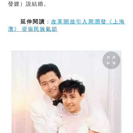
發嫂）說結婚。
延伸閱讀
：
改革開放引入周潤發《上海
灘》 提振民族氣節