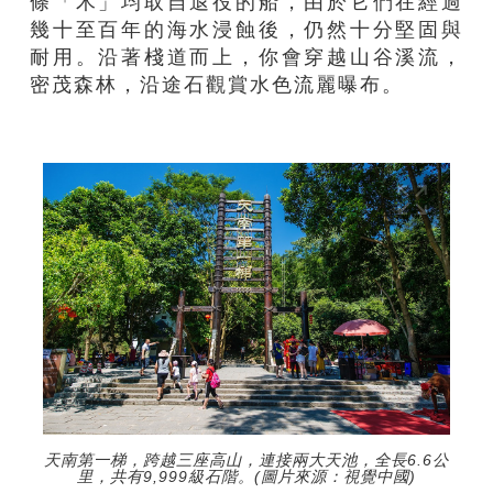
條「木」均取自退役的船，由於它們在經過
幾十至百年的海水浸蝕後，仍然十分堅固與
耐用。沿著棧道而上，你會穿越山谷溪流，
密茂森林，沿途石觀賞水色流麗曝布。
天南第一梯，跨越三座高山，連接兩大天池，全長6.6公
里，共有9,999級石階。(圖片來源：視覺中國)