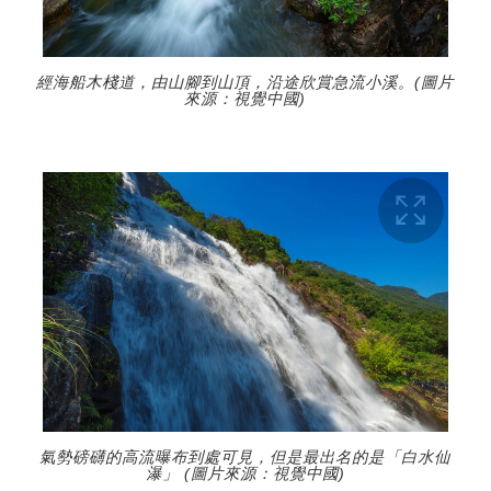
經海船木棧道，由山腳到山頂，沿途欣賞急流小溪。(圖片
來源：視覺中國)
氣勢磅礴的高流曝布到處可見，但是最出名的是「白水仙
瀑」 (圖片來源：視覺中國)