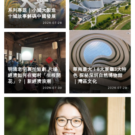
系列專題｜小城大製造
十城故事解碼中國發展
2026-07-28
明清老宅裏拍短劇 片場
華南最大！8大展廳3大特
經濟如何在鄉村「生根開
色 探秘深圳自然博物館
花」？｜新經濟浪潮
｜灣區文化
2026-07-30
2026-07-29