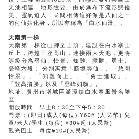
天池相連，地形險要。由於瀑布下流形態優
美、靈氣迫人，民間相傳這好像是八仙之一
的何仙姑化身，所以亦稱為「白水仙瀑」。
天南第一梯
天南第一梯從山腳至山頂，建設在白水寨山
丘上，跨越三座高山，連接兩大天池，更將
等級分為尋仙、怡景、知難、攬勝、勇士、
登峰六段； 分別寓意「勝境尋仙」、「悠閑
怡景」、「知難而上」、「勇士進取」、
「登高攬勝」以及「登峰如願」。
地址: 廣州市增城區派潭鎮白水寨風景名勝
區
開放時間：早上8：30至下午5：30
門票：(即日)成人(每位) ¥60# (人民幣) 兒
童/老人/學生 (每位) ¥30#起 (人民幣)
觀光巴士：每位¥10#(人民幣)