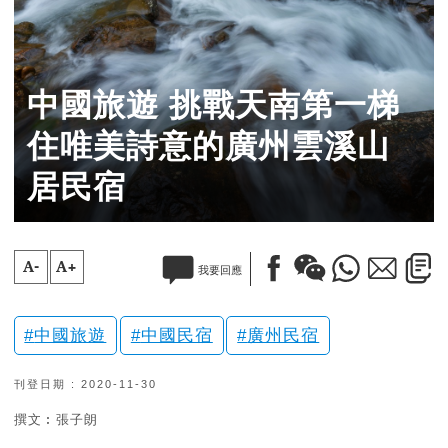
中國旅遊 挑戰天南第一梯
住唯美詩意的廣州雲溪山
居民宿
A-
A+
我要回應
中國旅遊
中國民宿
廣州民宿
刊登日期 : 2020-11-30
撰文︰張子朗