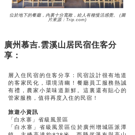
位於地下的餐廳，內裏十分寬敞，給人有種慢活感覺。 (圖
片來源：Trip.com)
廣州慕吉.雲溪山居民宿住客分
享：
層入住民宿的住客分享：民宿設計很有地道
的客家民化，環境清幽！餐廳員工服務熱誠
有禮，農家小菜味道新鮮。這裏還有貼心的
管家服務，值得再度入住的民宿！
旅遊小資訊
「白水寨」省級風景區
「白水寨」省級風景區位於廣州增城區派潭
鎮，主峰高達約828米，而懸崖瀑布與高山