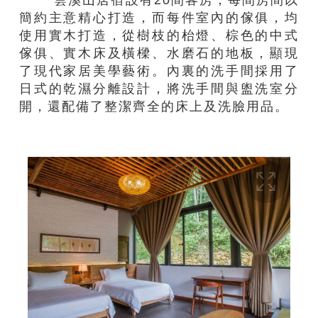
簡約主意精心打造，而每件室內的傢俱，均
使用實木打造，從樹枝的枱燈、棕色的中式
傢俱、實木床及橫樑、水磨石的地板，顯現
了現代家居美學藝術。內裏的洗手間採用了
日式的乾濕分離設計，將洗手間與盥洗室分
開，還配備了整潔齊全的床上及洗臉用品。