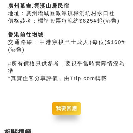
廣州慕吉.雲溪山居民宿
地址：廣州增城區派潭鎮樟洞坑村水口社
價格參考：標準套票每晚約$825#起(港幣)
香港前往增城
交通路線：中港穿梭巴士成人(每位)$160#
(港幣)
#所有價格只供參考，要視乎當時實際情況為
準
*真實住客分享評價，由Trip.com轉載
我要回應
相關標籤