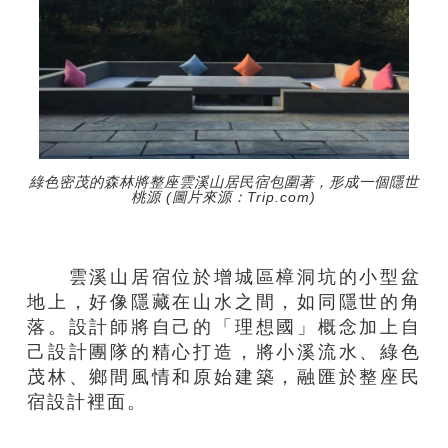
綠色密茂的森林將整座雲溪山居民宿包圍著，形成一個隱世
桃源 (圖片來源：Trip.com)
雲溪山居宿位於增城區樟洞坑的小型盆
地上，好像隱藏在山水之間，如同隱世的角
落。設計師將自己的「理想國」概念加上自
己設計團隊的精心打造，將小溪流水、綠色
茂林、鄉間風情和原始建築，融匯於整座民
宿設計裡面。