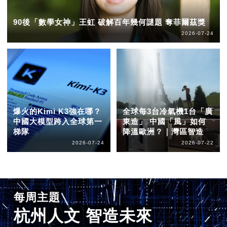
90後「數學女神」王虹 破解百年幾何謎題 奪菲爾茲獎
2026-07-24
爆火的Kimi K3強在哪？
全球每3台冷氣機1台「廣
中國大模型跨入全球第一
東造」 中國「風」如何
梯隊
降溫歐洲？｜灣區智造
2026-07-24
2026-07-22
每周主題
杭州人文 智造未來