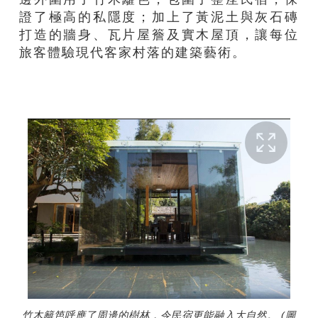
證了極高的私隱度；加上了黃泥土與灰石磚
打造的牆身、瓦片屋簷及實木屋頂，讓每位
旅客體驗現代客家村落的建築藝術。
竹木籬笆呼應了周邊的樹林，令民宿更能融入大自然。 (圖