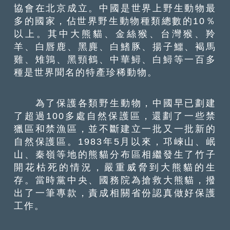
協會在北京成立。中國是世界上野生動物最
多的國家，佔世界野生動物種類總數的10％
以上。其中大熊貓、金絲猴、台灣猴、羚
羊、白唇鹿、黑麂、白鰭豚、揚子鱷、褐馬
雞、雉鶉、黑頸鶴、中華鱘、白鱘等一百多
種是世界聞名的特產珍稀動物。
為了保護各類野生動物，中國早已劃建
了超過100多處自然保護區，還劃了一些禁
獵區和禁漁區，並不斷建立一批又一批新的
自然保護區。1983年5月以來，邛崍山、岷
山、秦嶺等地的熊貓分布區相繼發生了竹子
開花枯死的情況，嚴重威脅到大熊貓的生
存。當時黨中央、國務院為搶救大熊貓，撥
出了一筆專款，責成相關省份認真做好保護
工作。