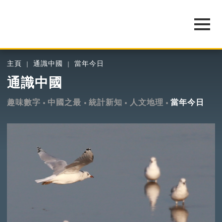
主頁
通識中國
當年今日
通識中國
趣味數字
中國之最
統計新知
人文地理
當年今日