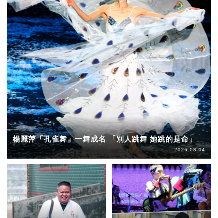
楊麗萍「孔雀舞」一舞成名 「別人跳舞 她跳的是命」
2026-08-04