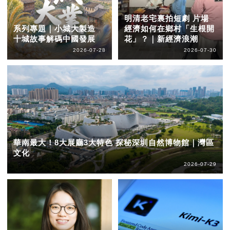
明清老宅裏拍短劇 片場
系列專題｜小城大製造
經濟如何在鄉村「生根開
十城故事解碼中國發展
花」？｜新經濟浪潮
2026-07-28
2026-07-30
華南最大！8大展廳3大特色 探秘深圳自然博物館｜灣區
文化
2026-07-29