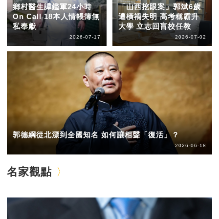
鄉村醫生譚鑑軍24小時
「山西挖眼案」郭斌6歲
On Call 18本人情帳簿無
遭橫禍失明 高考稱霸升
私奉獻
大學 立志回盲校任教
2026-07-17
2026-07-02
郭德綱從北漂到全國知名 如何讓相聲「復活」？
2026-06-18
名家觀點