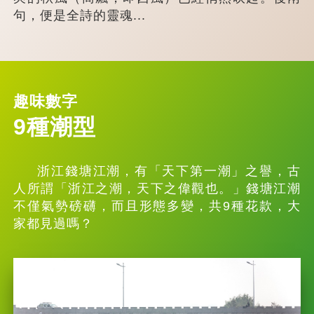
句，便是全詩的靈魂...
趣味數字
9種潮型
浙江錢塘江潮，有「天下第一潮」之譽，古
人所謂「浙江之潮，天下之偉觀也。」錢塘江潮
不僅氣勢磅礴，而且形態多變，共9種花款，大
家都見過嗎？