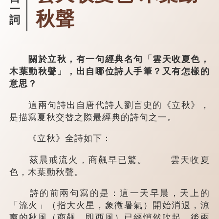
一
秋聲
詞
關於立秋，有一句經典名句「雲天收夏色，
木葉動秋聲」，出自哪位詩人手筆？又有怎樣的
意思？
這兩句詩出自唐代詩人劉言史的《立秋》，
是描寫夏秋交替之際最經典的詩句之一。
《立秋》全詩如下：
茲晨戒流火，商飆早已驚。 雲天收夏
色，木葉動秋聲。
詩的前兩句寫的是：這一天早晨，天上的
「流火」（指大火星，象徵暑氣）開始消退，涼
爽的秋風（商飆，即西風）已經悄然吹起。後兩