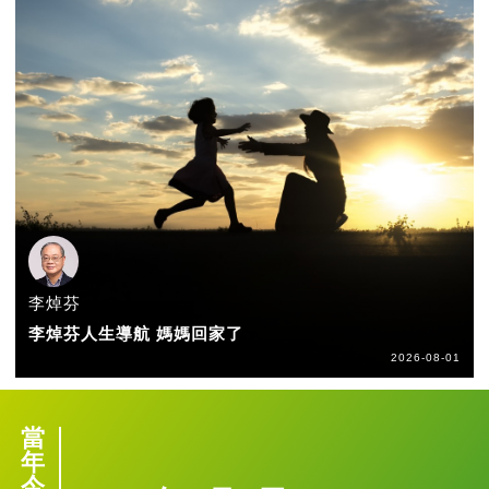
李焯芬
李焯芬人生導航 媽媽回家了
2026-08-01
當
年
今