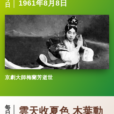
1961年8月8日
日
京劇大師梅蘭芳逝世
每
雲天收夏色 木葉動
日