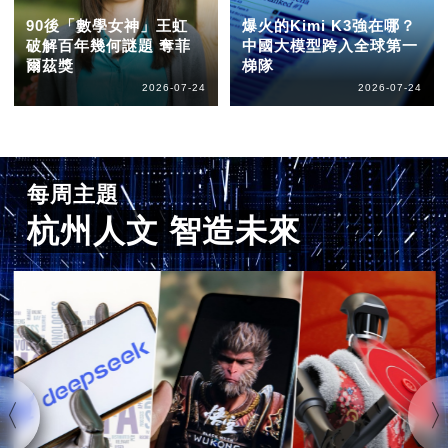
90後「數學女神」王虹
爆火的Kimi K3強在哪？
破解百年幾何謎題 奪菲
中國大模型跨入全球第一
爾茲獎
梯隊
2026-07-24
2026-07-24
每周主題
杭州人文 智造未來