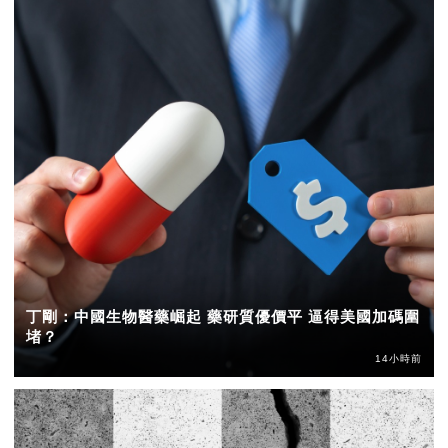
丁剛：中國生物醫藥崛起 藥研質優價平 逼得美國加碼圍
堵？
14小時前