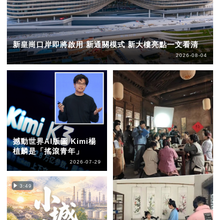
新皇崗口岸即將啟用 新通關模式 新大樓亮點一文看清
2026-08-04
撼動世界AI版圖 Kimi楊
植麟是「搖滾青年」
2026-07-29
3:49