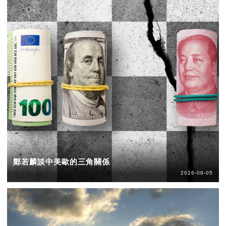
鄭若麟談中美歐的三角關係
2026-08-05