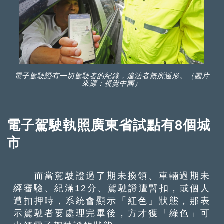
電子駕駛證有一切駕駛者的紀錄，違法者無所遁形。（圖片
來源：視覺中國）
電子駕駛執照廣東省試點有8個城
市
而當駕駛證過了期未換領、車輛過期未
經審驗、紀滿12分、駕駛證遭暫扣，或個人
遭扣押時，系統會顯示「紅色」狀態，那表
示駕駛者要處理完畢後，方才獲「綠色」可