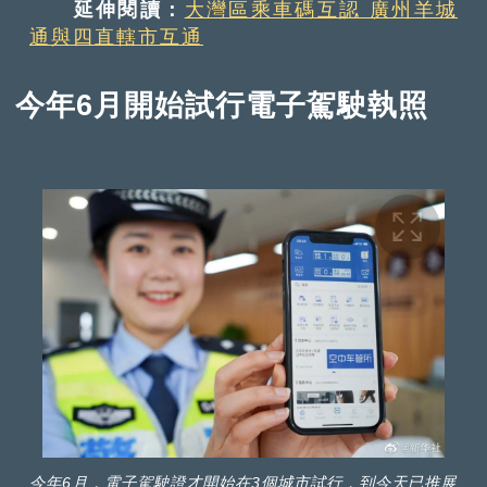
延伸閱讀：
大灣區乘車碼互認 廣州羊城
通與四直轄市互通
今年6月開始試行電子駕駛執照
今年6月，電子駕駛證才開始在3個城市試行，到今天已推展