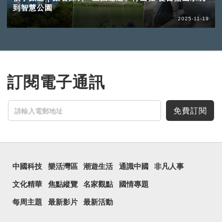
到智慧公園
2025-11-19
訂閱電子通訊
免費訂閱
中國科技
樂活灣區
潮遊生活
通識中國
非凡人事
文化精華
焦點縱覽
名家觀點
國情專題
每周主題
最新影片
最新活動