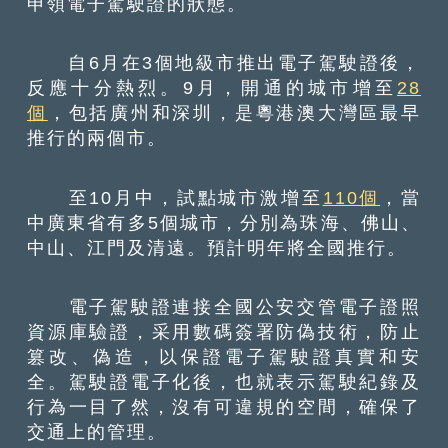
申領電子駕駛證的狀態。
自6月在3個地級市推出電子駕駛證後，
反應十分熱烈。9月，開通的城市增至
28
個
，包括廣州和深圳，是粵港澳大灣區最早
推行的兩個市。
至10月中，試點城市激增至
110個
，當
中廣東省有多5個城市，分別為珠海、佛山、
中山、江門及清遠。預計明年將全國推行。
電子駕駛證連接全國公安交管電子證照
資源庫驗證，采用數碼簽署防偽技術，防止
篡改、偽造，以保證電子駕駛證真實和安
全。駕駛證電子化後，也就表示駕駛紀錄及
行為一目了然，沒有可違規的空間，確保了
交通上的管理。