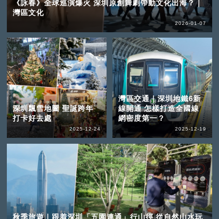
《詠春》全球巡演爆火 深圳原創舞劇帶動文化出海？｜
灣區文化
2026-01-07
灣區交通｜深圳地鐵6新
深圳飄雪地圖 聖誕跨年
線開通 怎樣打造全國線
打卡好去處
網密度第一？
2025-12-24
2025-12-19
秋季旅遊｜跟着深圳「五園連通」行山徑 從自然山水玩