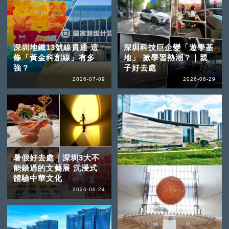
深圳地鐵13號線貫通 這
深圳科技巨企變「遊學基
條「黃金科創線」有多
地」 掀學習熱潮？｜親
強？
子好去處
2026-07-09
2026-06-29
暑假好去處｜深圳3大不
能錯過的文藝展 沉浸式
體驗中華文化
2026-06-24