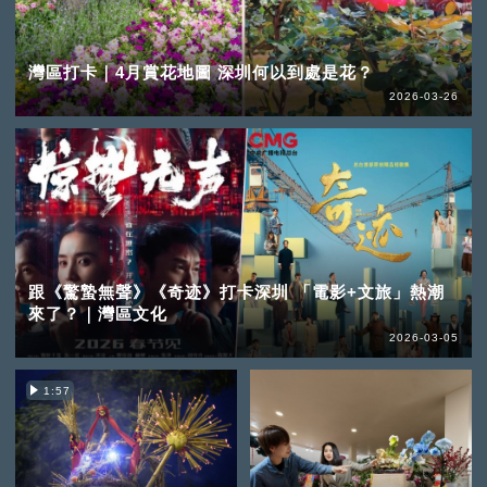
灣區打卡｜4月賞花地圖 深圳何以到處是花？
2026-03-26
跟《驚蟄無聲》《奇迹》打卡深圳 「電影+文旅」熱潮
來了？｜灣區文化
2026-03-05
1:57