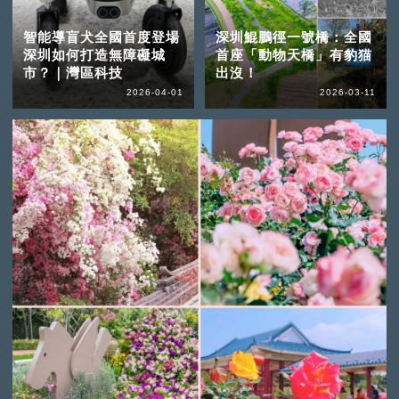
智能導盲犬全國首度登場
深圳鯤鵬徑一號橋：全國
深圳如何打造無障礙城
首座「動物天橋」有豹猫
市？｜灣區科技
出沒！
2026-04-01
2026-03-11