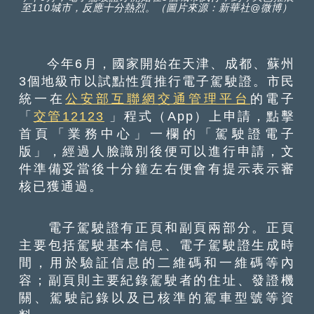
至110城市，反應十分熱烈。（圖片來源：新華社@微博）
今年6月，國家開始在天津、成都、蘇州
3個地級市以試點性質推行電子駕駛證。市民
統一在
公安部互聯網交通管理平台
的電子
「
交管12123
」程式（App）上申請，點擊
首頁「業務中心」一欄的「駕駛證電子
版」，經過人臉識別後便可以進行申請，文
件準備妥當後十分鐘左右便會有提示表示審
核已獲通過。
電子駕駛證有正頁和副頁兩部分。正頁
主要包括駕駛基本信息、電子駕駛證生成時
間，用於驗証信息的二維碼和一維碼等內
容；副頁則主要紀錄駕駛者的住址、發證機
關、駕駛記錄以及已核準的駕車型號等資