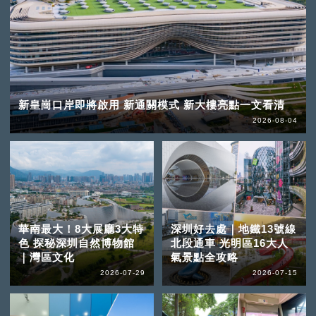
新皇崗口岸即將啟用 新通關模式 新大樓亮點一文看清
2026-08-04
華南最大！8大展廳3大特
深圳好去處｜地鐵13號線
色 探秘深圳自然博物館
北段通車 光明區16大人
｜灣區文化
氣景點全攻略
2026-07-29
2026-07-15