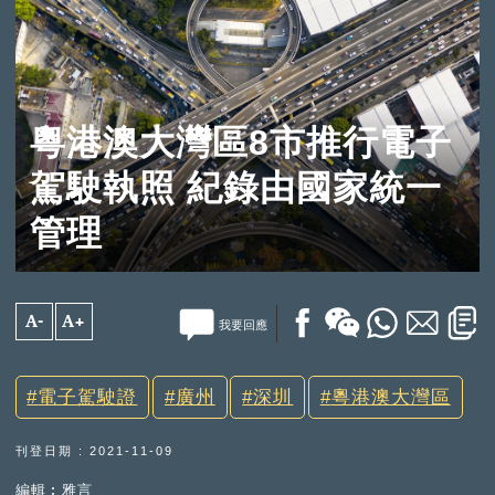
粵港澳大灣區8市推行電子
駕駛執照 紀錄由國家統一
管理
A-
A+
我要回應
電子駕駛證
廣州
深圳
粵港澳大灣區
刊登日期 : 2021-11-09
編輯︰雅言