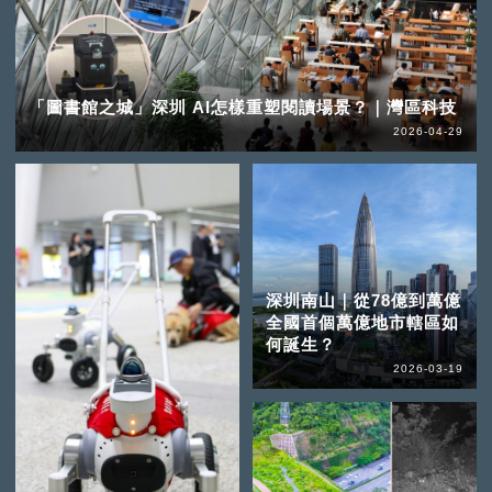
「圖書館之城」深圳 AI怎樣重塑閱讀場景？｜灣區科技
2026-04-29
深圳南山｜從78億到萬億
全國首個萬億地市轄區如
何誕生？
2026-03-19