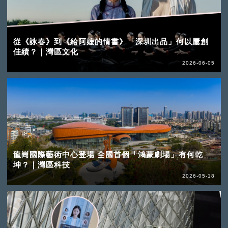
從《詠春》到《給阿嬤的情書》「深圳出品」何以屢創
佳績？｜灣區文化
2026-06-05
龍崗國際藝術中心登場 全國首個「鴻蒙劇場」有何乾
坤？｜灣區科技
2026-05-18