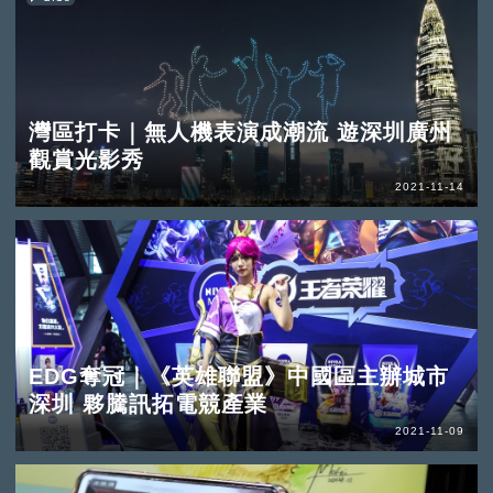
灣區打卡｜無人機表演成潮流 遊深圳廣州
觀賞光影秀
2021-11-14
EDG奪冠｜《英雄聯盟》中國區主辦城市
深圳 夥騰訊拓電競產業
2021-11-09