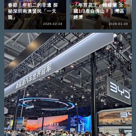
春節｜年初二的非遺 探
「年宵花王」蝴蝶蘭 全
秘深圳南澳蜑民「一天
國1/3產自佛山？｜灣區
龍」
經濟
2026-02-18
2026-01-30