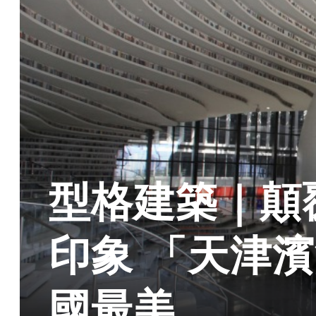
型格建築｜顛
印象 「天津
國最美