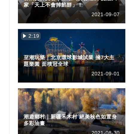
家「天上不會掉餡餅」！
2021-09-07
古
2:19
至潮玩樂｜北京環球影城試業 擁7大主
題樂園 面積冠全球
2021-09-01
潮遊鄉村｜新疆禾木村 絕美秋色如置身
多彩油畫
2021-08-30