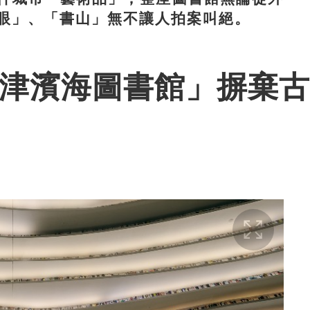
眼」、「書山」無不讓人拍案叫絕。
天津濱海圖書館」摒棄