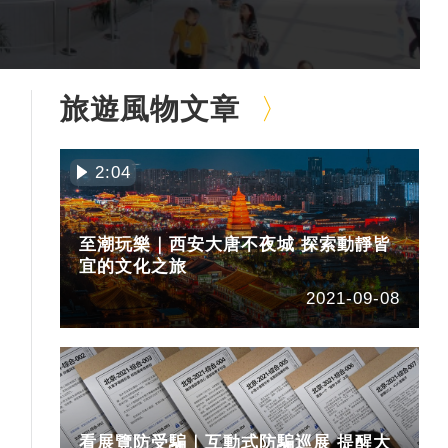
旅遊風物文章
2:04
至潮玩樂｜西安大唐不夜城 探索動靜皆
宜的文化之旅
2021-09-08
看展覽防受騙｜互動式防騙巡展 提醒大