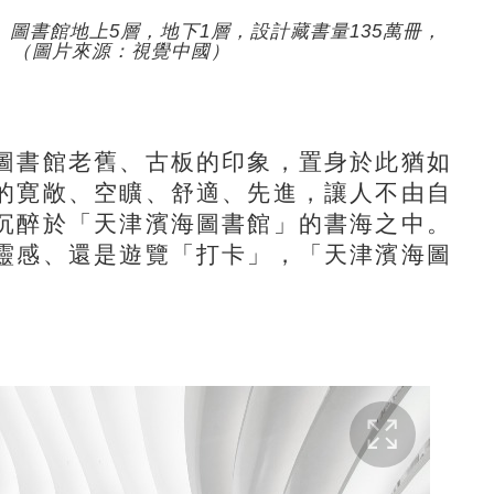
。圖書館地上5層，地下1層，設計藏書量135萬冊，
置。（圖片來源：視覺中國）
書館老舊、古板的印象，置身於此猶如
的寛敞、空矌、舒適、先進，讓人不由自
沉醉於「天津濱海圖書館」的書海之中。
靈感、還是遊覽「打卡」，「天津濱海圖
。