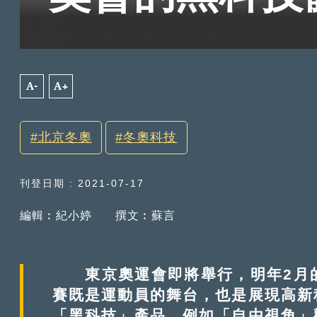
A-
A+
北京冬奧
冬奧科技
刊登日期 : 2021-07-17
編輯︰紀小婷
撰文︰蘇言
東京奧運會即將舉行，明年2月
賽既是運動員的舞台，也是展現高新
「黑科技」產品，例如「自由視角」