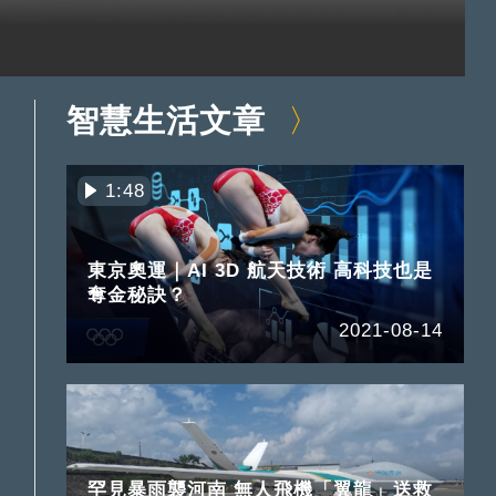
智慧生活文章
1:48
東京奧運｜AI 3D 航天技術 高科技也是
奪金秘訣？
2021-08-14
罕見暴雨襲河南 無人飛機「翼龍」送救