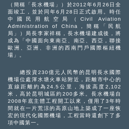
（簡稱「長水機場」）於2012年6月26日全
面竣工，並於同年6月28日正式啟用。時任
中國民用航空局（Civil Aviation
Administration of China，簡稱「民航
局」）局長李家祥稱，長水機場建成後，將
成為「中國面向東南亞、南亞、西亞，聯接
歐洲、亞洲、非洲的西南門戶國際樞紐機
場」。
總投資230億元人民幣的昆明長水國際
機場位處渾水塘火車站附近，距離市中心的
直線距離約為24.5公里，海拔高度2,102
米，高於昆明城區約200多米。長水機場自
2008年底主體工程開工以來，僅用了3年時
間就在一片荒涼的高原山地上築成了一座恢
宏的現代化國際機場，工程當時還創下了多
項中國第一。