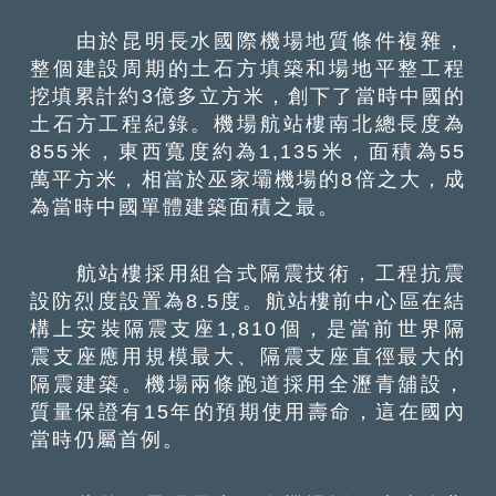
由於昆明長水國際機場地質條件複雜，
整個建設周期的土石方填築和場地平整工程
挖填累計約3億多立方米，創下了當時中國的
土石方工程紀錄。機場航站樓南北總長度為
855米，東西寬度約為1,135米，面積為55
萬平方米，相當於巫家壩機場的8倍之大，成
為當時中國單體建築面積之最。
航站樓採用組合式隔震技術，工程抗震
設防烈度設置為8.5度。航站樓前中心區在結
構上安裝隔震支座1,810個，是當前世界隔
震支座應用規模最大、隔震支座直徑最大的
隔震建築。機場兩條跑道採用全瀝青舖設，
質量保證有15年的預期使用壽命，這在國內
當時仍屬首例。