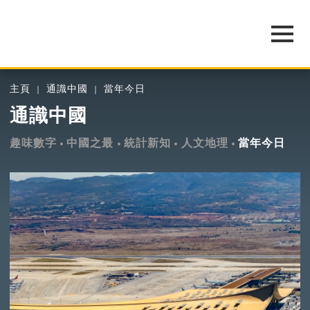
主頁
通識中國
當年今日
通識中國
趣味數字
中國之最
統計新知
人文地理
當年今日