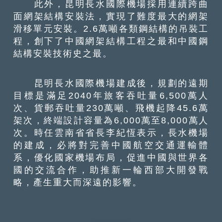
此外，昆明長水國際機場採用連續跨曲
面網架結構安裝法，實現了難度最大的網架
滑移單元安裝。2.6萬噸各類鋼結構的吊裝工
程，創下了中國網架結構工程之最和中國鋼
結構安裝技術史之最。
昆明長水國際機場建成後，規劃的遠期
目標是滿足2040年旅客吞吐量6,500萬人
次、貨郵吞吐量230萬噸、飛機起降45.6萬
架次，終端設計容量為6,000萬至8,000萬人
次。時任雲南省省長李紀恆表示，長水機場
的建成，必將對完善中國航空交通運輸體
系，優化國家機場布局，促進中國與世界各
國的交流合作，助推新一輪西部大開發戰
略，產生重大而深遠的影響。