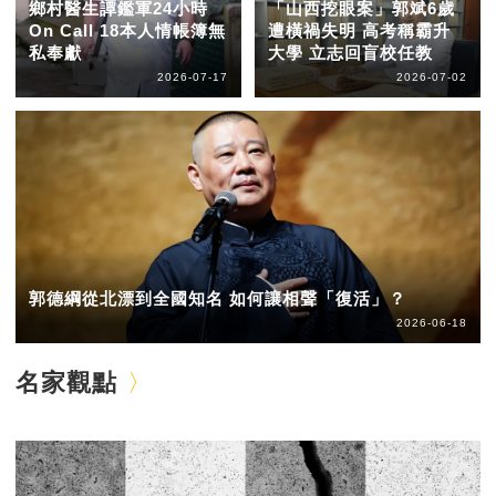
鄉村醫生譚鑑軍24小時
「山西挖眼案」郭斌6歲
On Call 18本人情帳簿無
遭橫禍失明 高考稱霸升
私奉獻
大學 立志回盲校任教
2026-07-17
2026-07-02
郭德綱從北漂到全國知名 如何讓相聲「復活」？
2026-06-18
名家觀點