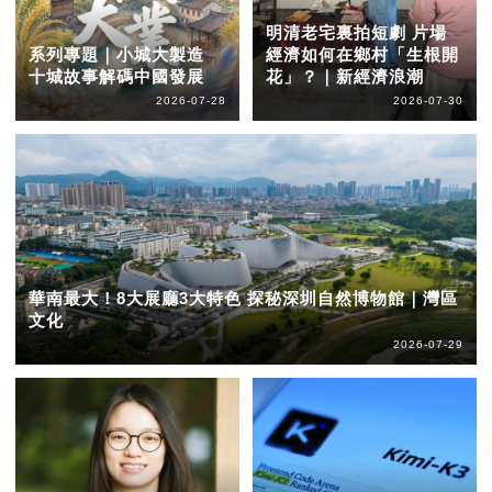
明清老宅裏拍短劇 片場
系列專題｜小城大製造
經濟如何在鄉村「生根開
十城故事解碼中國發展
花」？｜新經濟浪潮
2026-07-28
2026-07-30
華南最大！8大展廳3大特色 探秘深圳自然博物館｜灣區
文化
2026-07-29