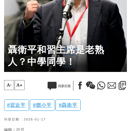
聶衛平和習主席是老熟
人？中學同學！
A-
A+
我要回應
習近平
鄧小平
聶衛平
刊登日期 : 2026-01-17
編輯︰許可