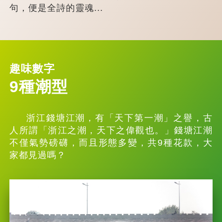
句，便是全詩的靈魂...
趣味數字
9種潮型
浙江錢塘江潮，有「天下第一潮」之譽，古
人所謂「浙江之潮，天下之偉觀也。」錢塘江潮
不僅氣勢磅礴，而且形態多變，共9種花款，大
家都見過嗎？