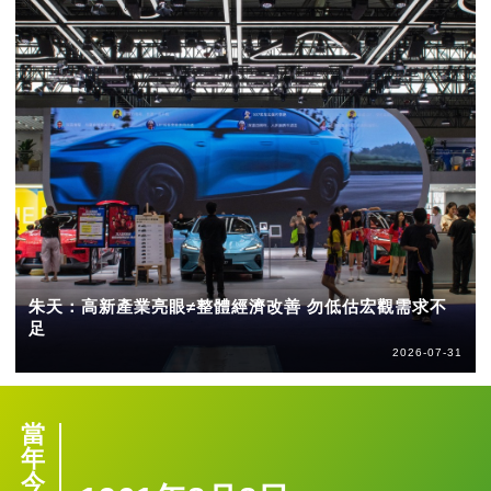
朱天：高新產業亮眼≠整體經濟改善 勿低估宏觀需求不
足
2026-07-31
當
年
今