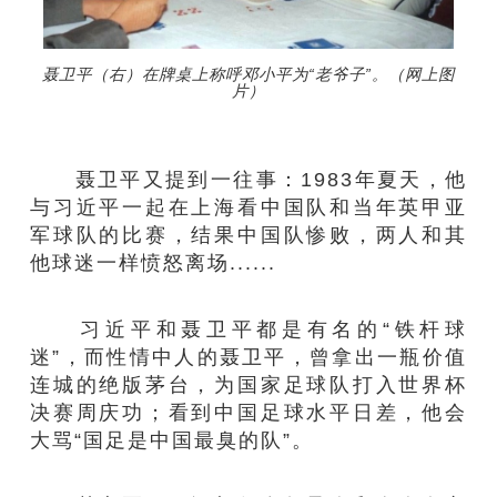
聂卫平（右）在牌桌上称呼邓小平为“老爷子”。（网上图
片）
聂卫平又提到一往事：1983年夏天，他
与习近平一起在上海看中国队和当年英甲亚
军球队的比赛，结果中国队惨败，两人和其
他球迷一样愤怒离场......
习近平和聂卫平都是有名的“铁杆球
迷”，而性情中人的聂卫平，曾拿出一瓶价值
连城的绝版茅台，为国家足球队打入世界杯
决赛周庆功；看到中国足球水平日差，他会
大骂“国足是中国最臭的队”。