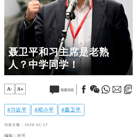
聂卫平和习主席是老熟
人？中学同学！
A-
A+
我要回应
习近平
邓小平
聂卫平
刊登日期 : 2026-01-17
编辑︰许可