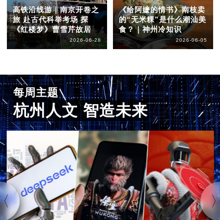
高铁沿线游｜南京开卷之
《给阿嬷的情书》南枝卖
旅 赴古代科举考场 探
的“无米粿”是什么潮汕美
《红楼梦》曹雪芹故居
食？｜神州冷知识
2026-06-28
2026-06-05
每周主题
杭州人文 智造未来