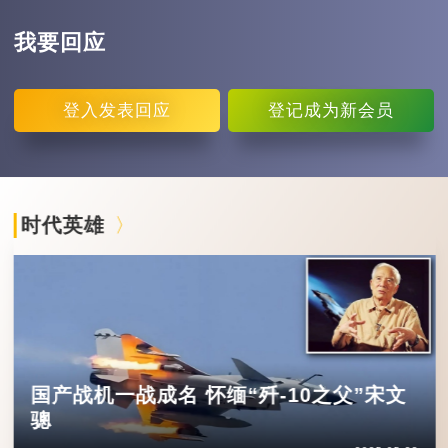
我要回应
登入
发表回应
登记
成为新会员
时代英雄
国产战机一战成名 怀缅“歼-10之父”宋文
骢