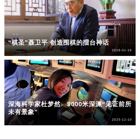
“棋圣”聂卫平 创造围棋的擂台神话
2026-01-16
深海科学家杜梦然 9000米深渊“见证前所
未有景象”
2025-12-10