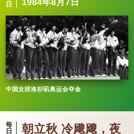
1984年8月7日
日
中国女排洛杉矶奥运会夺金
每
朝立秋 冷飕飕，夜
日