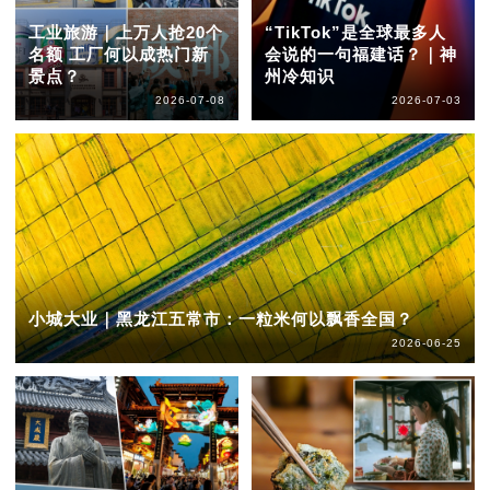
工业旅游｜上万人抢20个
“TikTok”是全球最多人
名额 工厂何以成热门新
会说的一句福建话？｜神
景点？
州冷知识
2026-07-08
2026-07-03
小城大业｜黑龙江五常市：一粒米何以飘香全国？
2026-06-25