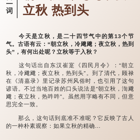
一
立秋 热到头
词
今天是立秋，是二十四节气中的第13个节
气。古语有云：“朝立秋，冷飕飕；夜立秋，热到
头”，有何出处呢？立秋等于入秋？
这句话出自东汉崔寔《四民月令》：“朝立
秋，冷飕飕；夜立秋，热到头”。到了清代，顾禄
在《清嘉录》里记录苏州风俗时，也引用了这句
谚语。不过当地百姓的口头说法是“朝立秋，渹飕
飕；夜立秋，热吽吽”。虽然用字略有不同，但意
思完全一致。
那么，这句话到底准不准呢？它反映了古人
的一种朴素观察：如果立秋的精确...