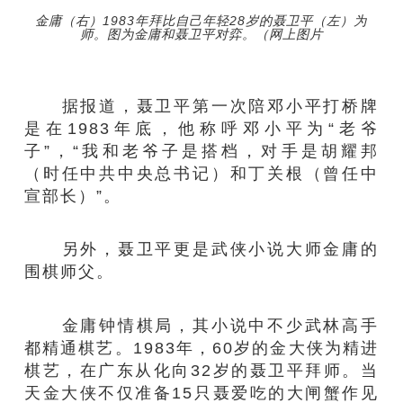
金庸（右）1983年拜比自己年轻28岁的聂卫平（左）为
师。图为金庸和聂卫平对弈。（网上图片
据报道，聂卫平第一次陪邓小平打桥牌
是在1983年底，他称呼邓小平为“老爷
子”，“我和老爷子是搭档，对手是胡耀邦
（时任中共中央总书记）和丁关根（曾任中
宣部长）”。
另外，聂卫平更是武侠小说大师金庸的
围棋师父。
金庸钟情棋局，其小说中不少武林高手
都精通棋艺。1983年，60岁的金大侠为精进
棋艺，在广东从化向32岁的聂卫平拜师。当
天金大侠不仅准备15只聂爱吃的大闸蟹作见