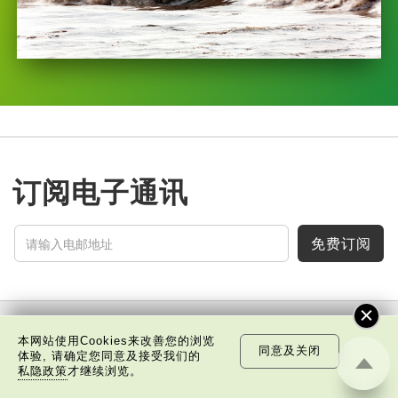
订阅电子通讯
免费订阅
本网站使用Cookies来改善您的浏览
中国科技
乐活湾区
潮游生活
通识中国
非凡人事
同意及关闭
体验, 请确定您同意及接受我们的
私隐政策
才继续浏览。
文化精华
焦点纵览
名家观点
国情专题