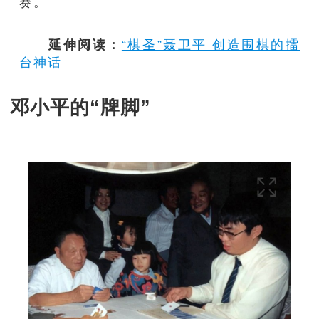
赛。
延伸阅读：
“棋圣”聂卫平 创造围棋的擂
台神话
邓小平的“牌脚”