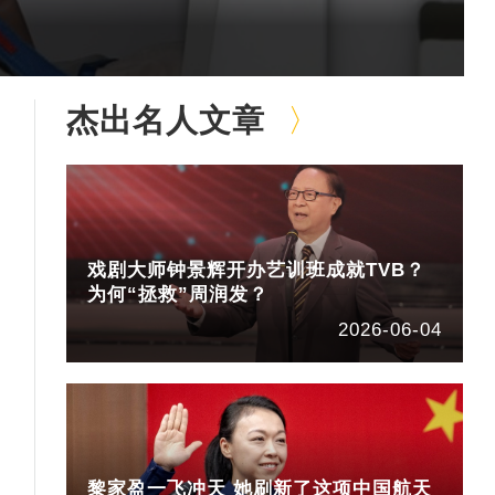
杰出名人文章
戏剧大师钟景辉开办艺训班成就TVB？
为何“拯救”周润发？
2026-06-04
黎家盈一飞冲天 她刷新了这项中国航天