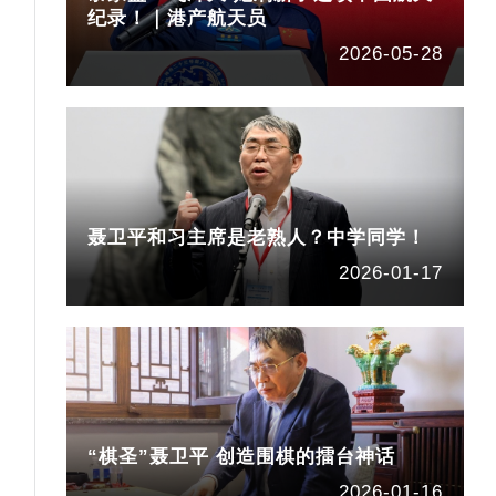
纪录！｜港产航天员
2026-05-28
聂卫平和习主席是老熟人？中学同学！
2026-01-17
“棋圣”聂卫平 创造围棋的擂台神话
2026-01-16