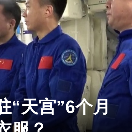
“天宫”6个月
衣服？