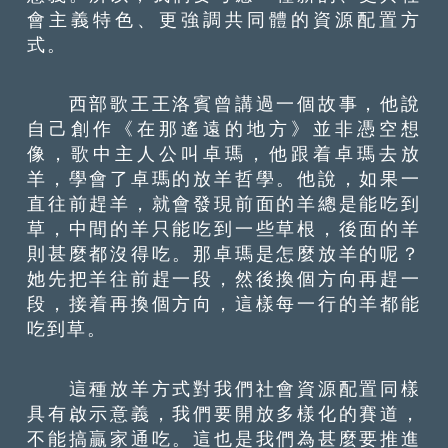
會主義特色、更強調共同體的資源配置方
式。
西部歌王王洛賓曾講過一個故事，他說
自己創作《在那遙遠的地方》並非憑空想
像，歌中主人公叫卓瑪，他跟着卓瑪去放
羊，學會了卓瑪的放羊哲學。他說，如果一
直往前趕羊，就會發現前面的羊總是能吃到
草，中間的羊只能吃到一些草根，後面的羊
則甚麼都沒得吃。那卓瑪是怎麼放羊的呢？
她先把羊往前趕一段，然後換個方向再趕一
段，接着再換個方向，這樣每一行的羊都能
吃到草。
這種放羊方式對我們社會資源配置同樣
具有啟示意義，我們要開放多樣化的賽道，
不能搞贏家通吃。這也是我們為甚麼要推進