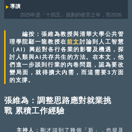
導讀
2025年是「十四五」規劃的收官之年，而2026
年則是「十五五」規劃的開局之年。展望未來5
年，中國在經濟、社會等方面的發展會有何改變？
編按：張維為教授與清華大學公共管
個人又如何在大局中尋找機遇？
理學院鄢一龍教授在
前文
討論到人工智慧
（AI）興起對各行各業的影響及機遇，探
討人類與AI共存共生的方法。在本文，他
們進一步談到行業的內卷問題，認為要改
變局面，就得擴大內需，而這需要3方面
的支撐。
張維為：調整思路應對就業挑
戰 累積工作經驗
主持人
：剛才談到了幾個「新」，也提及