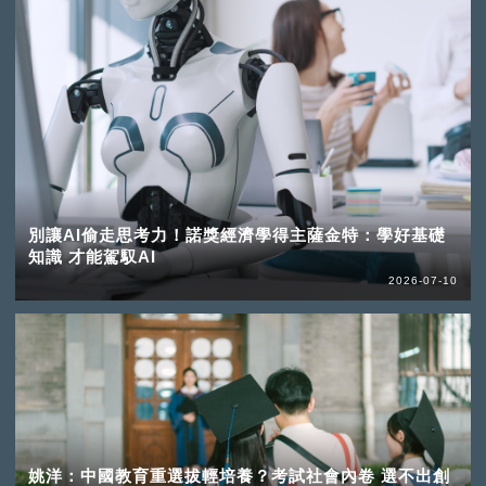
別讓AI偷走思考力！諾獎經濟學得主薩金特：學好基礎
知識 才能駕馭AI
2026-07-10
姚洋：中國教育重選拔輕培養？考試社會內卷 選不出創