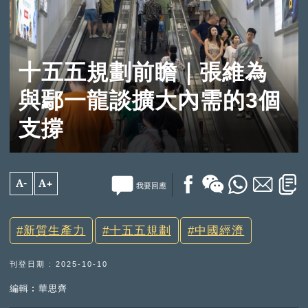
十五五規劃前瞻｜張維為
與鄢一龍談擴大內需的3個
支撐
A-
A+
我要回應
新質生產力
十五五規劃
中國經濟
刊登日期 : 2025-10-10
編輯︰華思齊