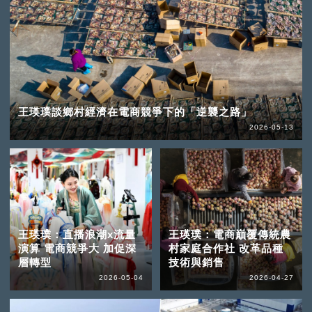
王瑛璞談鄉村經濟在電商競爭下的「逆襲之路」
2026-05-13
王瑛璞：直播浪潮x流量
王瑛璞：電商巔覆傳統農
演算 電商競爭大 加促深
村家庭合作社 改革品種
層轉型
技術與銷售
2026-05-04
2026-04-27