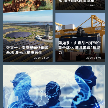
電 如何由跟跑變領跑？
2026-06-17
陸如泉：由產品出海到企
張立一：荒漠變光伏能源
業全球化 應具備這4種能
基地 農光互補惠民生
力！
2026-06-24
2026-06-08