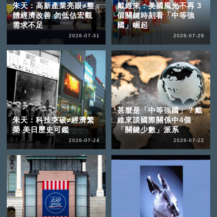
朱天：高新產業亮眼≠整
戴維來：美國風光不再 3
體經濟改善 勿低估宏觀
個關鍵時刻看「中等強
需求不足
國」崛起
2026-07-31
2026-07-29
甚麼是「中等強國」？戴
朱天：科技突破≠經濟繁
維來談國際關係中4個
榮 美日歷史可鑑
「關鍵少數」派系
2026-07-24
2026-07-22