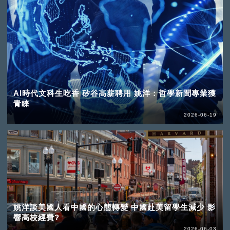
AI時代文科生吃香 矽谷高薪聘用 姚洋：哲學新聞專業獲
青睞
2026-06-19
姚洋談美國人看中國的心態轉變 中國赴美留學生減少 影
響高校經費?
2026-06-03