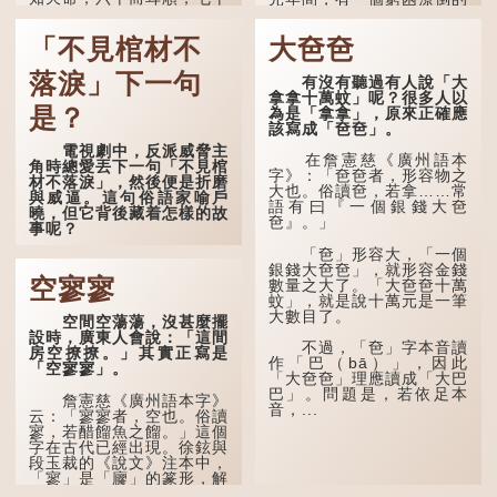
而從心所欲，不逾矩。」
盧姓書生，在上京赴考的途
中經過一間旅店休息，碰巧
「不見棺材不
大夿夿
在古代，男子一般於二
遇到一位呂姓道士，兩人暢
十歲進行冠禮，冠禮完成後
談甚歡。
便是成人，但由於未達壯
落淚」下一句
有沒有聽過有人說「大
年，所以又稱「弱冠」。
言談間，盧姓書生感慨
拿拿十萬蚊」呢？很多人以
《禮記·曲禮》明確記載：
自己雖貴為讀書人，但一直
是？
為是「拿拿」，原來正確應
「人生十年曰幼，學；二十
未能考取功名，仍然貧困，
該寫成「夿夿」。
曰弱，冠；三十曰壯，有
感到十分落泊。於是，道士
電視劇中，反派威脅主
室。」這說明三十歲在...
拿出一個青瓷枕頭，讓...
在詹憲慈《廣州語本
角時總愛丟下一句「不見棺
字》：「夿夿者，形容物之
材不落淚」，然後便是折磨
大也。俗讀夿，若拿……常
與威逼。這句俗語家喻戶
語有曰『一個銀錢大夿
曉，但它背後藏着怎樣的故
夿』。」
事呢？
「夿」形容大，「一個
「不見棺材不落淚」的
銀錢大夿夿」，就形容金錢
原句，有說法是「不見棺材
空寥寥
數量之大了。「大夿夿十萬
不下淚」或「不見親棺不下
蚊」，就是說十萬元是一筆
淚」，出自明朝蘭陵笑笑生
大數目了。
空間空蕩蕩，沒甚麼擺
所著的《金瓶梅詞話》第九
設時，廣東人會說：「這間
十八回。原意是指人未親眼
不過，「夿」字本音讀
房空撩撩。」其實正寫是
見到親人棺木，便不會真正
作「巴（bā）」，因此
「空寥寥」。
感到悲傷；後來引申為比喻
「大夿夿」理應讀成「大巴
人執迷不悟，不到徹底失
巴」。問題是，若依足本
敗，便不肯罷休。
詹憲慈《廣州語本字》
音，...
云：「寥寥者，空也。俗讀
寥，若醋餾魚之餾。」這個
許多人對這上半句耳熟
字在古代已經出現。徐鉉與
能詳，但它其實還有下半句
段玉裁的《說文》注本中，
——「不到黃河心不死」...
「寥」是「廫」的篆形，解
作空渺、空虛。如《列仙傳