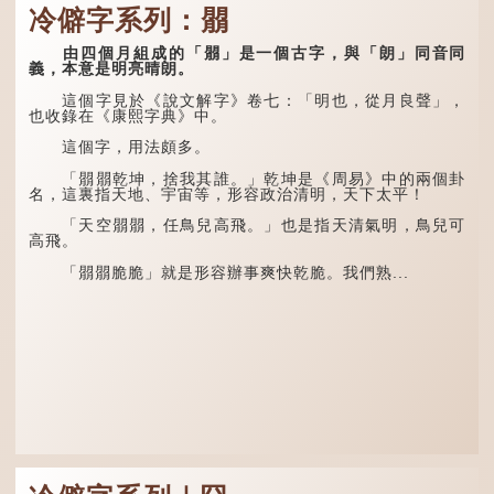
諷讓人怒目而視。
排列為：贔屭、螭吻、蒲
冷僻字系列：朤
牢、狴犴、饕餮、蚣蝮、睚
眥、狻猊、椒圖（此為其中
兩隻豬，則為「豩」
一種說法）。
（音：賓）。甲骨文從二
由四個月組成的「朤」是一個古字，與「朗」同音同
「豕」，象豬相追逐的樣
義，本意是明亮晴朗。
子。《同文備考》另有一說
龍九子外形與能力各有
「豩，豕亂群。」意指一
不同，其中，贔屭原形像
這個字見於《說文解字》卷七：「明也，從月良聲」，
群...
龜，因為能負重，多作為碑
也收錄在《康熙字典》中。
座，有「碑下龜...
這個字，用法頗多。
「朤朤乾坤，捨我其誰。」乾坤是《周易》中的兩個卦
名，這裏指天地、宇宙等，形容政治清明，天下太平！
「天空朤朤，任鳥兒高飛。」也是指天清氣明，鳥兒可
高飛。
「朤朤脆脆」就是形容辦事爽快乾脆。我們熟...