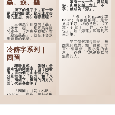
驫、猋、龘
家有一女一子，當然是
好，但在其頭上加上「不」
字，就成為「孬」。
漢字的疊字中，有一些
是以動物組成，顯示速度倍
「孬」(音naau6或
增的意思。你知道哪些呢？
bou2）有數個解釋。最常
見是不好、壞的意思。《字
三個馬字組成的「驫」
彙·子部》「孬，不好
（粵音：標），是眾馬奔騰
也」。如「孬運」即遇到不
的樣子。《左思吴都赋》有
幸之事。
「驫駥驫矞」，就是形容眾
馬奔騰的氣勢。
第二個解釋是懦弱、無
膽識的意思。如「孬種」方
三個犬字組成的「猋」
冷僻字系列｜
言中有壞蛋、膽小鬼的含
字（粵音：標），本意是狗
意，「孬包」也就是指軟弱
奔跑的樣子；亦有迅速之
無用的人。
圐圙
意，跟「飆」字相通，「飆
升」代表急速上升。
驟眼看來，「圐圙」是
三個龍字組成的龘字
很奇怪的兩個字，但仔細看
（粵音：踏）。據《廣韻》
看，這兩個字由兩個大口，
説該字之義為「龍飛之
分別框住了「四方」和「八
狀」；《説文...
面」兩組字，框着的四方八
面，代表甚麼呢？
「圐圙」（音：枯略，
kū lüè），意為「圍起來的
草場」，來自蒙古語，內蒙
古一般讀作庫倫（kū
lun），也指圍住的土地。
中國不乏以「圐圙」命