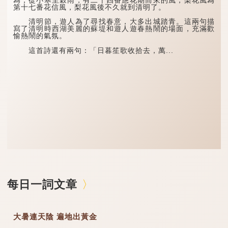
第十七番花信風，梨花風後不久就到清明了。
清明節，遊人為了尋找春意，大多出城踏青。這兩句描
寫了清明時西湖美麗的蘇堤和遊人遊春熱鬧的場面，充滿歡
愉熱鬧的氣氛。
這首詩還有兩句：「日暮笙歌收拾去，萬...
每日一詞文章
大暑連天陰 遍地出黃金