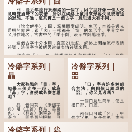
冷僻字系列｜囧
囧，是近年流行於網絡的一個字，因字型好像一個人失
意時雙眉彎下的表情，所以在網絡上被用來形容失意或窘迫
的狀態。不過，這其實是一個古字，意思還大有不同。
《說文解字》：囧，窻牖丽廔闿明。象形，本義是透光
通明的窗戶，跟「囪」一樣都是「窗」的象形字。甲骨文中
又用作地名，古書中的「黍于囧」表示在囧地種黍。
這個古字十分少用，直至21世紀，網絡上開始流行表情
符號，這個字也被網民當做表情符號來用。
囧字的「八」像一對委屈的八字眉模樣，「口」像驚
訝、窘迫...
冷僻字系列｜
冷僻字系列｜
瞐
㗊
大家熟識的「目」字，
「口」字有許多种組
如果三個走在一起，成為
合方法，由四個口組成的
「瞐」字，會變成甚麼意思
「㗊」，你又見過嗎？
呢？
一個口意思簡單，便是
瞐，音同莫，《康熙字
指口部、口腔。
典》引《玉篇》釋為「美目
也」，《類篇》則釋為「目
兩個口可成「呂」，甲
深也」，即美麗的眼睛、目
骨文字形，象脊骨形，本義
光深邃的意思。
是指脊椎骨，中間有一條豎
線把脊椎段串聯起來。現代
冷僻字系列｜尛
多年前，蘋果手機推出
通用為姓氏。兩個口也可以