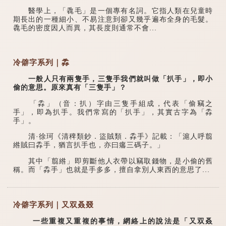
醫學上，「毳毛」是一個專有名詞。它指人類在兒童時
期長出的一種細小、不易注意到卻又幾乎遍布全身的毛髮。
毳毛的密度因人而異，其長度則通常不會...
冷僻字系列｜掱
一般人只有兩隻手，三隻手我們就叫做「扒手」，即小
偷的意思。原來真有「三隻手」？
「掱」（音：扒）字由三隻手組成，代表「偷竊之
手」，即為扒手。我們常寫的「扒手」，其實古字為「掱
手」。
清·徐珂《清稗類鈔．盜賊類．掱手》記載：「滬人呼翦
綹賊曰掱手，猶言扒手也，亦曰癟三碼子。」
其中「翦綹」即剪斷他人衣帶以竊取錢物，是小偷的舊
稱。而「掱手」也就是手多多，擅自拿別人東西的意思了...
冷僻字系列｜又双叒叕
一些重複又重複的事情，網絡上的說法是「又双叒