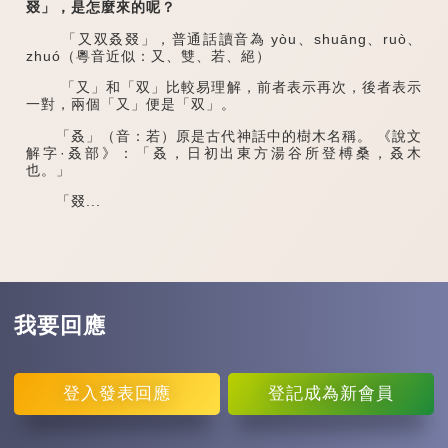
叕」，是怎麼來的呢？
「又双叒叕」，普通話讀音為 yòu、shuāng、ruò、
zhuó（粵音近似：又、雙、若、絕）
「又」和「双」比較易理解，前者表示再次，後者表示
一對，兩個「又」便是「双」。
「叒」（音：若）原是古代神話中的樹木名稱。 《說文
解字·叒部》：「叒，日初出東方湯谷所登榑桑，叒木
也。」
「叕...
我要回應
登入
發表回應
登記
成為新會員