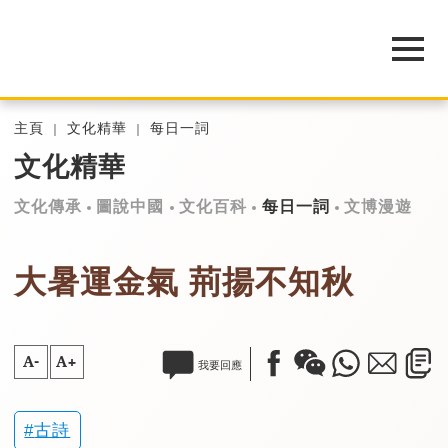
主頁
文化精華
每日一詞
文化精華
文化傳承
圖說中國
文化百科
每日一詞
文博漫遊
大暑運金氣 荊揚不知秋
A-
A+
我要回應
古詩