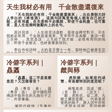
·安期先生》載琊阜老人故
天生我材必有用 千金散盡還復來
事，以「寥寥安期，虛質高
清」形容空虛無所事事。
「天生我材必有用，千金散盡還復來」，出自唐朝大詩
人李白的《將進酒》。這兩句詩寓意每個人都有自己的才
能，必有用處，在失意時不必氣餒，即使千金耗盡，也可重
來，是人生低潮時激勵向上的名句。
原詩寫道：「人生得意須盡歡，莫使金樽空對月。天生
我材必有用，千金散盡還復來。烹羊宰牛且為樂，會須一飲
三百杯。」意思是說：上天給了我才能，必然有用到的地
方；即使千金散去，也終會重新得到。
李白作此詩時，大約是天寶十一年。當時他已被唐玄宗
賜金放還約八年，這期間經常與朋友遊山玩水，部分詩作顯
露出懷才...
冷僻字系列｜
冷僻字系列｜
贔屭
虤與豩
「贔屭」這二字是甚麼
虎和豬，如果排列成
意思？又怎樣發音？
雙，有甚麼特別的意思呢？
贔（粵音：鼻），屭
兩隻老虎，寫成「虤」
（粵音：器），是中國民間
（音：顏）。《說文》：
傳說中龍所生的九個兒子之
「虤，虎怒也。從二虎。凡
一，外形像龜。
虤之屬皆從虤。」代表老虎
發怒的樣子。唐人詩中亦有
「求閑未得閑，眾誚瞋虤
據明代楊慎《升庵外
虤」之句，意思是眾人的譏
集》記載，龍生九子的次序