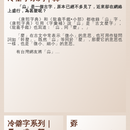
iPhone12時，曾宣傳它的
寫成「吅」（音：喧），古
鏡頭有專業的運算攝影功
同「喧」，是大聲呼叫的意
「尛」是一個古字，原本已經不多見了，近來卻在網絡
能，便用上「瞐」這個字，
思。
上盛行，為甚麼呢？
表達iPhone12有由8位提
升至10位HDR影片拍攝功
三個口為「品」，這個
《康熙字典》和《龍龕手鑑•小部》都收錄「尛」字，
能，能自動進行杜比視界調
字用法最為普遍。始見於商
《康熙字典》引用《字彙補》說「尛」是「古文麼字」，
色，達到專...
代甲骨文，古字形從三口，
《龍龕手鑑》也寫道：「尛，同『麼』。」
表示眾多。《說文解...
「麼」在古文中常表示「微小」的意思，也可用作疑問
詞如「幹麼」。既然「尛」等同於「麼」，那麼它的意思也
一樣，也是「微小、細小」的意思。
有台灣網友將「尛」...
冷僻字系列｜
孬