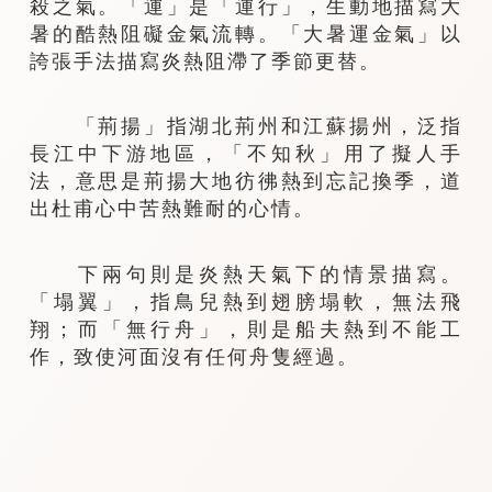
殺之氣。「運」是「運行」，生動地描寫大
暑的酷熱阻礙金氣流轉。「大暑運金氣」以
誇張手法描寫炎熱阻滯了季節更替。
「荊揚」指湖北荊州和江蘇揚州，泛指
長江中下游地區，「不知秋」用了擬人手
法，意思是荊揚大地彷彿熱到忘記換季，道
出杜甫心中苦熱難耐的心情。
下兩句則是炎熱天氣下的情景描寫。
「塌翼」，指鳥兒熱到翅膀塌軟，無法飛
翔；而「無行舟」，則是船夫熱到不能工
作，致使河面沒有任何舟隻經過。