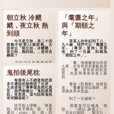
朝立秋 冷颼
「耄耋之年」
颼，夜立秋 熱
與「期頤之
到頭
年」
今天是立秋，是二十四
若某人的年紀到了八、
節氣中的第13個節氣。古
九十歲，我們可以「耄耋之
語有云「朝立秋，冷颼颼；
年」（粵音：冒秩）來形
夜立秋，熱到頭。」是何含
容，到了一百歲，則稱為
義呢？
「期頤之年」。
這句話出自東漢崔寔
「耄」指兩鬢斑白的老
《四民月令》：「朝立秋，
人家，亦含有思想紊亂的意
冷颼颼；夜立秋，熱到
思；「耋」更有跌倒的意
鬼拍後尾枕
頭」。到了清代，顧祿在
思，也是用來形容老人家
《清嘉錄》中記錄蘇州風俗
的。
每當有人不經意地把原
時，也引用了這句諺語。不
本不應說的秘密說了出來，
過當地百姓的口頭說法是
曹操《對酒歌》就曾寫
又或者做了壞事後忽然吐真
「朝立秋，渹颼颼；夜立
道：「耄耋皆得以壽終，恩
言，我們都會以「鬼拍後尾
秋，熱吽吽」。雖然用字略
澤廣及草木昆蟲。」
枕」來形容。這句話與鬼怪
有不同，但意思完全一致。
有何關係呢？
到了一百歲呢？
那麼，這句話到底準不
從字面上理解，「後尾
準呢？它反映了古人的一種
那麼就可以稱為「期
枕」的本字應為「䪴」（普
樸素觀察：如果立秋的精
頤」。《禮記.曲禮上》：
通話：zhěn，與「枕」同
確...
「百年曰期頤。」鄭玄註：