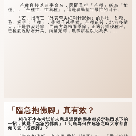
芒種直接以農事命名，民間又把「芒種」稱為「忙
種」，「芒種忙、忙着種」，這是農民整年最忙的日子。
「芒」指有芒（外表帶尖細刺針狀物）的作物，如稻、
黍、稷等；「種」，指種子或播種。芒種前後，北方多晴
天，正是收麥時節，而南方為梅雨季節，正適合插秧種稻。
芒種氣溫顯著升高、雨量充沛，農事耕種以此為界，...
「臨急抱佛腳」真有效？
相信不少在考試前未完成溫習的學生都必定熟悉以下的
一招，就是「臨急抱佛腳」！到底為何在危急之時大家都會
傾向去「抱佛腳」？