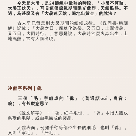
今天是大暑，是24節氣中最熱的時段。「小暑不算熱，
大暑正伏天」，可見這個節氣期間陽光猛烈，天氣酷熱。不
過，為甚麼又有「大暑連天陰，遍地出黃金」的說法？
古人早已留意到大暑期間的氣候規律。《逸周書·時訓
解》記載：「大暑之日，腐草化為螢。又五日，土潤溽暑。
又五日，大雨時行。」意思是說，大暑時節螢火蟲出生，土
地濕熱，常有大雨出現。
冷僻字系列｜毳
三個「毛」字組成的「毳」（普通話cuì，粵音：
脆），有甚麼意思？
《說文解字》 ：「毳，細羊毛也。」「毳」本指人體或
鳥獸的毛髮，或由毛織成的製品。
人體表面，例如手臂等部位生長的細毛，也叫「毳」，
又叫「寒毛」、「汗毛」。