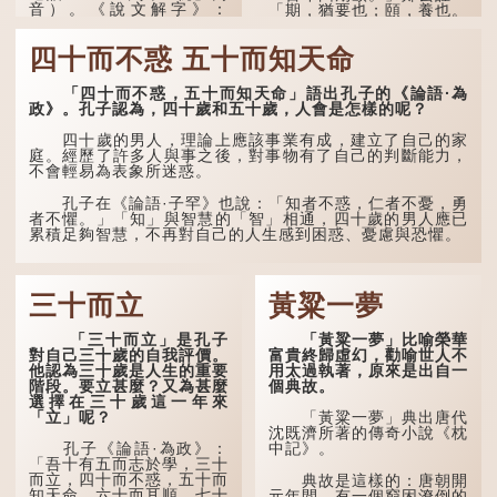
音）。《說文解字》：
「期，猶要也；頤，養也。
「䪴，項枕也。」意思是頭
不知衣服食味，孝子要盡養
後部與枕頭接觸的地方。
道...
四十而不惑 五十而知天命
民間流傳有一種說法，
人會將一些不欲為人所知的
「四十而不惑，五十而知天命」語出孔子的《論語·為
記憶藏於頸後之處。如果忽
政》。孔子認為，四十歲和五十歲，人會是怎樣的呢？
然吐真言，就好像被不明東
西（如鬼魂）在後腦拍了一
四十歲的男人，理論上應該事業有成，建立了自己的家
下，藏在腦中的秘密便脫口
庭。經歷了許多人與事之後，對事物有了自己的判斷能力，
而出。因此「鬼拍...
不會輕易為表象所迷惑。
孔子在《論語·子罕》也說：「知者不惑，仁者不憂，勇
者不懼。」「知」與智慧的「智」相通，四十歲的男人應已
累積足夠智慧，不再對自己的人生感到困惑、憂慮與恐懼。
三十而立
黃粱一夢
「三十而立」是孔子
「黃粱一夢」比喻榮華
對自己三十歲的自我評價。
富貴終歸虛幻，勸喻世人不
他認為三十歲是人生的重要
用太過執著，原來是出自一
階段。要立甚麼？又為甚麼
個典故。
選擇在三十歲這一年來
「立」呢？
「黃粱一夢」典出唐代
沈既濟所著的傳奇小說《枕
孔子《論語·為政》：
中記》。
「吾十有五而志於學，三十
而立，四十而不惑，五十而
典故是這樣的：唐朝開
知天命，六十而耳順，七十
元年間，有一個窮困潦倒的