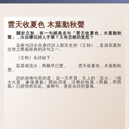
雲天收夏色 木葉動秋聲
關於立秋，有一句經典名句「雲天收夏色，木葉動秋
聲」，出自哪位詩人手筆？又有怎樣的意思？
這兩句詩出自唐代詩人劉言史的《立秋》，是描寫夏秋
交替之際最經典的詩句之一。
《立秋》全詩如下：
茲晨戒流火，商飆早已驚。 雲天收夏色，木葉動秋
聲。
詩的前兩句寫的是：這一天早晨，天上的「流火」（指
大火星，象徵暑氣）開始消退，涼爽的秋風（商飆，即西
風）已經悄然吹起。後兩句，便是全詩的靈魂...