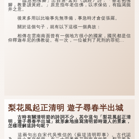
「臨急抱佛腳」出自唐·孟郊《讀經》詩：「垂老抱佛
腳，教妻讀黃經。」原意指年老信佛，以求保佑，有臨渴掘
井之意。
後來多用以比喻事先無準備，事急時才倉促張羅。
關於這個句子，就有以下這樣一個典故：
相傳在雲南南面曾有一個地方很小的國家，國民都是信
仰釋迦牟尼的佛教徒。有一次，一位被判了死刑的罪犯...
梨花風起正清明 遊子尋春半出城
古時有關清明節的詩詞不少，其中這句「梨花風起正清
明，遊子尋春半出城」就形象地描寫清明節時遊人的景象，
怎樣理解這詩句呢？
這兩句出自宋代吳惟信的《蘇堤清明即事》。古代認
為，從小寒至穀雨，有二十四番應花期而來的風，梨花風為