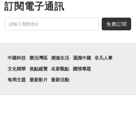
名的地方，如祁縣東觀鎮南
訂閱電子通訊
圐圙、展旦召大圐圙等；河
北張北縣境內也有一個地方
叫「大圐圙」，現多寫作
「大囫圇」。
免費訂閱
在河南安陽的方言中，
「圐圙」除了可以作名...
中國科技
樂活灣區
潮遊生活
通識中國
非凡人事
文化精華
焦點縱覽
名家觀點
國情專題
每周主題
最新影片
最新活動